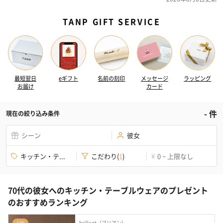
TANP GIFT SERVICE
最短翌日
eギフト
名前の刻印
メッセージ
ラッピング
お届け
カード
-
件
現在の絞り込み条件
シーン
彼女
キッチン・テ...
こだわり
(
1
)
0 ~ 上限なし
¥
70代の彼女へのキッチン・テーブルウェアのプレゼント
のおすすめランキング
brillant（ブリアン）