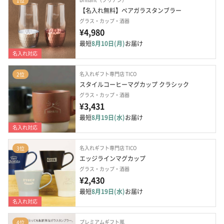
1位
【名入れ無料】ペアガラスタンブラー
グラス・カップ・酒器
¥4,980
最短
8月10日(月)
お届け
名入れ対応
名入れギフト専門店 TICO
2位
スタイルコーヒーマグカップ クラシック
グラス・カップ・酒器
¥3,431
最短
8月19日(水)
お届け
名入れ対応
名入れギフト専門店 TICO
3位
エッジラインマグカップ
グラス・カップ・酒器
¥2,430
最短
8月19日(水)
お届け
名入れ対応
プレミアムギフト嵐
4位