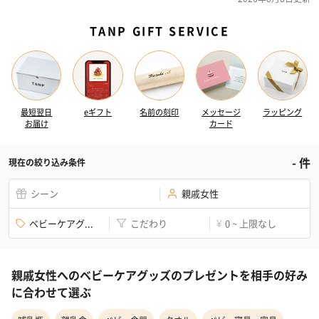
TANP GIFT SERVICE
最短翌日
eギフト
名前の刻印
メッセージ
ラッピング
お届け
カード
-
件
現在の絞り込み条件
シーン
親戚女性
ベビーケアグ...
こだわり
0 ~ 上限なし
¥
親戚女性へのベビーケアグッズのプレゼントを相手の好み
に合わせて選ぶ