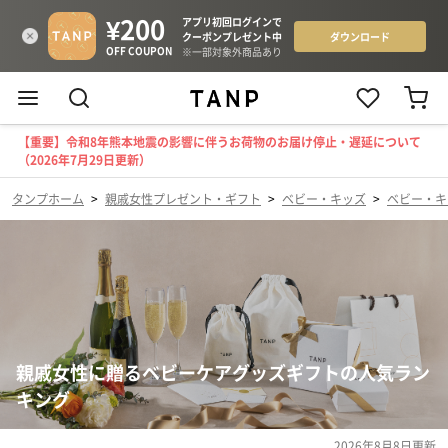
【重要】令和8年熊本地震の影響に伴うお荷物のお届け停止・遅延について
（2026年7月29日更新）
タンプホーム
>
親戚女性プレゼント・ギフト
>
ベビー・キッズ
>
ベビー・キ
親戚女性に贈るベビーケアグッズギフトの人気ラン
キング
2026年8月8日
更新