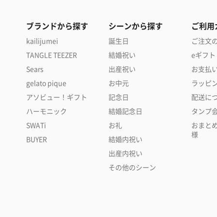
ブランドから探す
シーンから探す
ご利用
kailijumei
誕生日
ご注文
TANGLE TEEZER
結婚祝い
eギフト
Sears
出産祝い
お支払
gelato pique
お中元
ラッピ
アソビュー！ギフト
記念日
配送に
ハーモニック
結婚記念日
タンプ
SWATi
お礼
おまと
様
BUYER
結婚内祝い
出産内祝い
その他のシーン