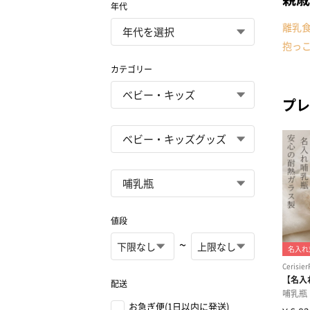
年代
離乳
抱っ
カテゴリー
プレ
値段
~
配送
お急ぎ便(1日以内に発送)