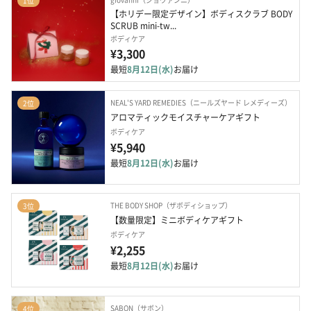
1位
【ホリデー限定デザイン】ボディスクラブ BODY 
SCRUB mini-tw...
ボディケア
¥3,300
最短
8月12日(水)
お届け
NEAL'S YARD REMEDIES（ニールズヤード レメディーズ）
2位
アロマティックモイスチャーケアギフト
ボディケア
¥5,940
最短
8月12日(水)
お届け
THE BODY SHOP（ザボディショップ）
3位
【数量限定】ミニボディケアギフト 
ボディケア
¥2,255
最短
8月12日(水)
お届け
SABON（サボン）
4位