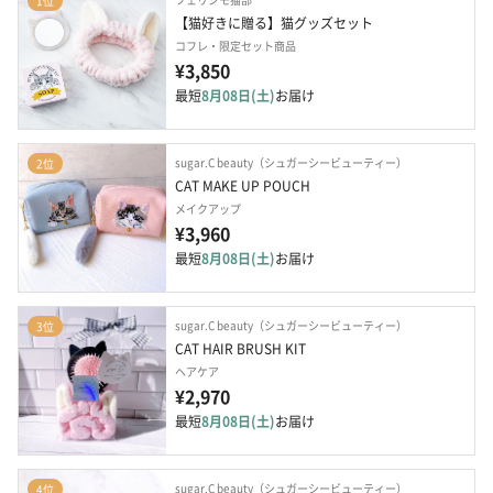
1位
【猫好きに贈る】猫グッズセット
コフレ・限定セット商品
¥3,850
最短
8月08日(土)
お届け
sugar.C beauty（シュガーシービューティー）
2位
CAT MAKE UP POUCH
メイクアップ
¥3,960
最短
8月08日(土)
お届け
sugar.C beauty（シュガーシービューティー）
3位
CAT HAIR BRUSH KIT
ヘアケア
¥2,970
最短
8月08日(土)
お届け
sugar.C beauty（シュガーシービューティー）
4位