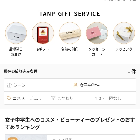
TANP GIFT SERVICE
最短翌日
eギフト
名前の刻印
メッセージ
ラッピング
お届け
カード
-
件
現在の絞り込み条件
シーン
女子中学生
コスメ・ビュ...
こだわり
0 ~ 上限なし
¥
女子中学生へのコスメ・ビューティーのプレゼントのおす
すめランキング
フェリシモ猫部