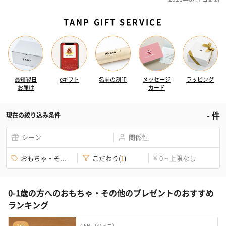
TANP GIFT SERVICE
最短翌日
eギフト
名前の刻印
メッセージ
ラッピング
お届け
カード
-
件
現在の絞り込み条件
シーン
関係性
おもちゃ・そ...
こだわり
(
1
)
0 ~ 上限なし
¥
0-1歳の方へのおもちゃ・その他のプレゼントのおすすめ
ランキング
GENI（ジェニ）