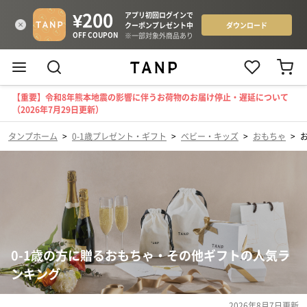
【重要】令和8年熊本地震の影響に伴うお荷物のお届け停止・遅延について
（2026年7月29日更新）
タンプホーム
>
0-1歳プレゼント・ギフト
>
ベビー・キッズ
>
おもちゃ
>
0-1歳の方に贈るおもちゃ・その他ギフトの人気ラ
ンキング
2026年8月7日
更新