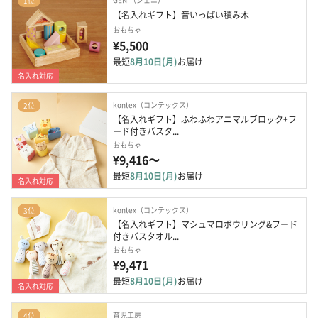
1位
【名入れギフト】音いっぱい積み木
おもちゃ
¥5,500
最短
8月10日(月)
お届け
名入れ対応
kontex（コンテックス）
2位
【名入れギフト】ふわふわアニマルブロック+フ
ード付きバスタ...
おもちゃ
¥9,416〜
最短
8月10日(月)
お届け
名入れ対応
kontex（コンテックス）
3位
【名入れギフト】マシュマロボウリング&フード
付きバスタオル...
おもちゃ
¥9,471
最短
8月10日(月)
お届け
名入れ対応
育児工房
4位