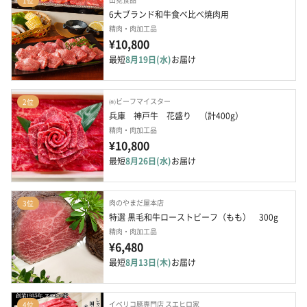
1位
6大ブランド和牛食べ比べ焼肉用
精肉・肉加工品
¥10,800
最短
8月19日(水)
お届け
㈱ビーフマイスター
2位
兵庫　神戸牛　花盛り　（計400g）
精肉・肉加工品
¥10,800
最短
8月26日(水)
お届け
肉のやまだ屋本店
3位
特選 黒毛和牛ローストビーフ（もも）　300g
精肉・肉加工品
¥6,480
最短
8月13日(木)
お届け
イベリコ豚専門店 スエヒロ家
4位