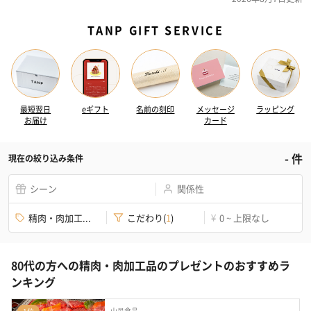
TANP GIFT SERVICE
最短翌日
eギフト
名前の刻印
メッセージ
ラッピング
お届け
カード
-
件
現在の絞り込み条件
シーン
関係性
精肉・肉加工...
こだわり
(
1
)
0 ~ 上限なし
¥
80代の方への精肉・肉加工品のプレゼントのおすすめラ
ンキング
山晃食品