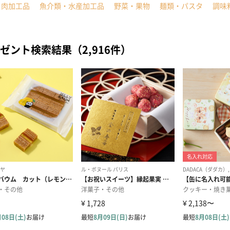
・肉加工品
魚介類・水産加工品
野菜・果物
麺類・パスタ
調味
ゼント検索結果（2,916件）