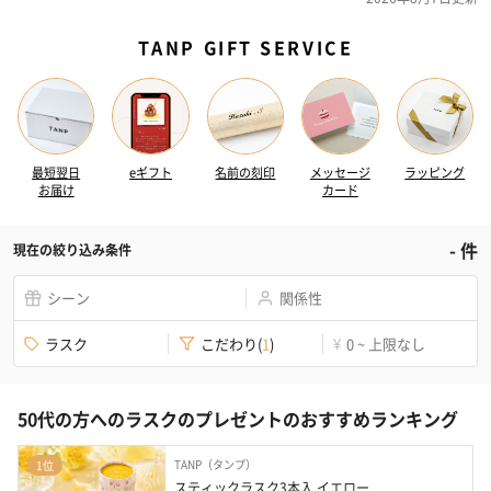
TANP GIFT SERVICE
最短翌日
eギフト
名前の刻印
メッセージ
ラッピング
お届け
カード
-
件
現在の絞り込み条件
シーン
関係性
ラスク
こだわり
(
1
)
0 ~ 上限なし
¥
50代の方へのラスクのプレゼントのおすすめランキング
TANP（タンプ）
1位
スティックラスク3本入 イエロー