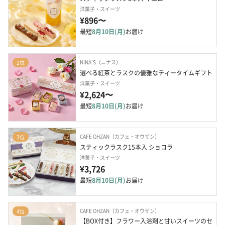
洋菓子・スイーツ
¥896〜
最短
8月10日(月)
お届け
NINA'S（ニナス）
2位
選べる紅茶とラスクの優雅なティータイムギフト
洋菓子・スイーツ
¥2,624〜
最短
8月10日(月)
お届け
CAFE OHZAN（カフェ・オウザン）
3位
スティックラスク15本入 ショコラ
洋菓子・スイーツ
¥3,726
最短
8月10日(月)
お届け
CAFE OHZAN（カフェ・オウザン）
4位
【BOX付き】フラワー入浴剤と甘いスイーツのセ