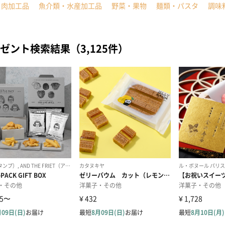
・肉加工品
魚介類・水産加工品
野菜・果物
麺類・パスタ
調味
ゼント検索結果（3,125件）