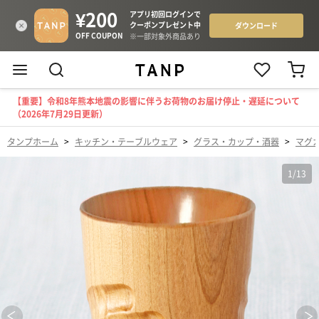
【重要】令和8年熊本地震の影響に伴うお荷物のお届け停止・遅延について
（2026年7月29日更新）
タンプホーム
>
キッチン・テーブルウェア
>
グラス・カップ・酒器
>
マグ
1
/
13