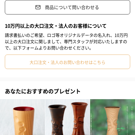
このマギーカップカップは様々なイベント・記念日のギフトに使
商品について問い合わせる
#70代
#60代
えます。
岩手県産の北限山桜・樹齢80年以上の厳選された天然木を使い、
10万円以上の大口注文・法人のお客様について
一つ一つ丁寧に作られます。
請求書払いのご希望、ロゴ等オリジナルデータの名入れ、10万円
以上の大口注文に関しまして、専門スタッフが対応いたしますの
おかげ様でご好評をいただき、可愛いお子様たちの握り手形をマ
で、以下フォームよりお問い合わせください。
ギーカップに残し、成長過程のご家族の記録を大切に残すお手伝
いをして参りました。
大口注文・法人のお問い合わせはこちら
ただ、出産祝いで贈りたい場合は、事前に象り（かたどり）が必
要なため、「送るタイミングが悩ましい」というご意見をいただ
あなたにおすすめのプレゼント
いていました。
そこでこの度、この悩みを解決するために”お仕立券方式”のマギ
ーカップをご用意しました。
生後のご出産祝いにお送りしても、１００カ日記念などに象りが