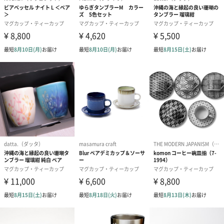
幅・奥行き・
125mm・220mm・115mm
高さ
外装の形状
お仕立券：化粧箱
商品本体：クリアケース
重さ/内容量
412g（外装込）
お届け内容・
お仕立券：
セット状態
お仕立券*1
返送用ハガキ*1
化粧箱に入り、包装紙にリボンをかけた状態
象りきっとカバン：
象り用キット*3
完成品見本*1
象りマニュアル*1
返送用伝票*1
皮のカバンに入り外ダンボールに入った状態
完成品本体：
マギーカップ 本体*1
使用説明書*1
クリアケースに入った状態