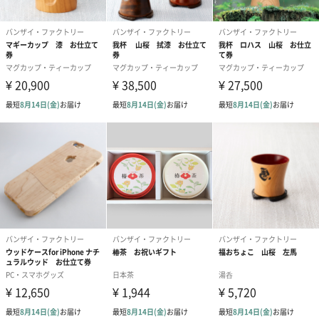
可能です。
象りされる方のご都合に合わせて、「象りキットカバン」を送付
させていただきます。
今までと違いは、贈り主のお客様は象りのタイミングを確認しな
くても、安心してお贈りいただけるサービスです。
ぜひ、ご活用ください。
美味しさを引き立てる素材
木地は、樹齢８０年前後の岩手北限山桜を使用しています。
高樹齢の木材の木目が美しく映える自然塗装仕上げです。
木材の匂いや、手触り、ルックス、これら全てが自然的です。
まるで、生きていた木を握っているかのようなマギーカップ で