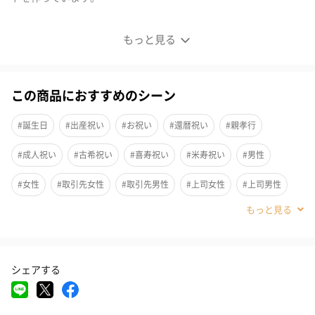
オーダーメイドでつくるマグカップ
もっと見る
ナチュラルウッド
この商品におすすめのシーン
『生まれてきてくれてありがとう』
#誕生日
#出産祝い
#お祝い
#還暦祝い
#親孝行
感謝の気持ちを何十年後かに感じて欲しい、そんな想いから可愛
#成人祝い
#古希祝い
#喜寿祝い
#米寿祝い
#男性
いお子様の握り方を残す為に生まれました。
#女性
#取引先女性
#取引先男性
#上司女性
#上司男性
マギーカップカップは、ひとりひとりの握り型をとって、天然木
（高樹齢広葉樹）に彫り上げる、オーダーメイドでつくるマグカ
#同僚女性
#同僚男性
#部下女性
#部下男性
#兄
ップです。
#親戚女性
#親戚男性
#義母
#義父
#甥
#姪
#姉
お母さんの還暦祝い、喜寿祝い、誕生日の祝い、二十歳の成人の
シェアする
#妹
#女友達
#弟
#祖父
#祖母
#母親
#父親
祝い、成人の方にも、片手のカタチであれば御作り出来ます。
#男友達
#20代前半
#20代後半
#30代
#40代
#50代