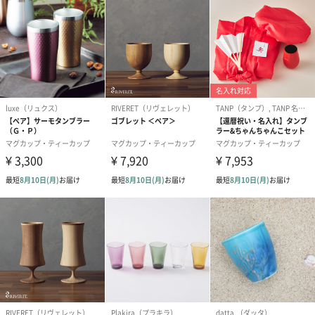
質感精密木工部門では岩手県産の木材や南部鉄器、漆などの素材
使い、三次元CG技術を用いて、ユニバーサルデザインに配慮した
「オンリーワン」の木製ギフトを作っています。
［オンリーワン］の木製ギフト
成長過程を感じられる手形入りマギーカップはご自分のお子様用
にはもちろん、お祝いのギフトとしてもとても人気があります。
友人や先輩の出産祝い、ご両親の還暦祝いなど様々なお祝い事の
ギフトにいかがでしょうか。
商品詳細情報
成分/原材料
木地：樹齢80年前後 北東北産 北限山桜 無垢材