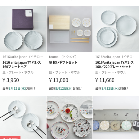
商品詳細情報
原材料
磁器
パッケージ外
幅265mm ×奥行265mm×高さ100mm
装サイズ
外装の形状
四角の化粧箱
重さ
1500g
お届け内容
大皿1枚
小皿5枚
大皿と小皿のセットを化粧箱に入れてお届けいたしま
す。
サイズ
大皿：直径250mm×高さ30mm
小皿：直径135mm×高さ20mm
原産国
日本