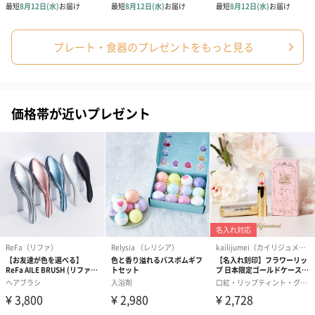
ブライダルロリポップ
ブライダルロリポップ
今治タオルケ
ドレス（いちご味)
タキシード（コーラ味)
ンドタオル・
プレート・食器のプレゼントをもっと見る
（1,122円）
（1,122円）
タオル）（3,4
生花
価格帯が近いプレゼント
生花のブーケを同梱します。
※9-15時にご注文いただく場合、最短のお届け可能日が通常より
も1日遅くなります。
シーズンブーケ（ひま
ブーケ（ホワイトグリ
ブーケ（ピン
わり）（1,880円）
ーン）（1,650円）
（1,650円）