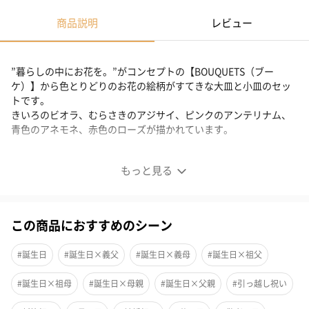
商品説明
レビュー
”暮らしの中にお花を。”がコンセプトの【BOUQUETS（ブー
ケ）】から色とりどりのお花の絵柄がすてきな大皿と小皿のセッ
トです。
きいろのビオラ、むらさきのアジサイ、ピンクのアンテリナム、
青色のアネモネ、赤色のローズが描かれています。
お花が好きな方へ贈りたいギフト
もっと見る
この商品におすすめのシーン
#誕生日
#誕生日×義父
#誕生日×義母
#誕生日×祖父
#誕生日×祖母
#誕生日×母親
#誕生日×父親
#引っ越し祝い