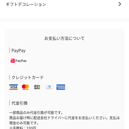
ギフトデコレーション
※20歳未満の方への酒類の販売はいたしません。
お支払い方法について
PayPay
プレミアムビール イネ
実楽山田錦 特別純米
ジョニ－ウォ
ディット（712円）
酒（655円）
ブラック１２年（
円）
クレジットカード
おつまみ・その他
代金引換
お酒にぴったりのおつまみ・サプリを同梱してお届けいたしま
す。
一部商品のみ代金引換が可能です。
商品お届け時に配送会社ドライバーに代金をお支払いください。支払は
現金のみ可能です。
※手数料：330円