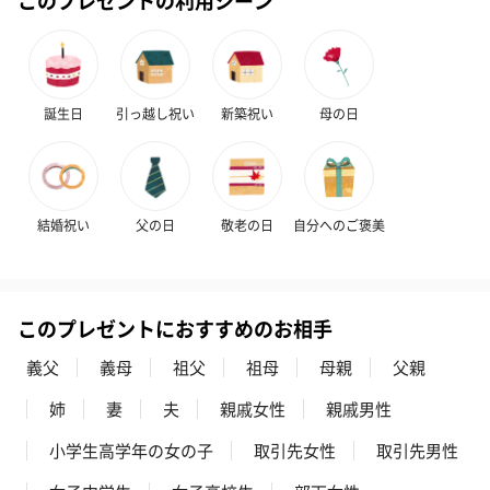
ハンドクリーム3本セッ
シャワージェル＆ハン
シャワージェ
ト【ありがとう】
ドクリーム（ピンクグ
ドクリーム（
誕生日
引っ越し祝い
新築祝い
母の日
（1,100円）
レープフルーツ）
ッシュローズ）（
（2,145円）
円）
結婚祝い
父の日
敬老の日
自分へのご褒美
リラックスグッズ
リラックスグッズを同梱してお届けします。
このプレゼントにおすすめのお相手
義父
義母
祖父
祖母
母親
父親
姉
妻
夫
親戚女性
親戚男性
小学生高学年の女の子
取引先女性
取引先男性
かき氷入浴剤4点セット
かき氷入浴剤4点セット
バスフラワー