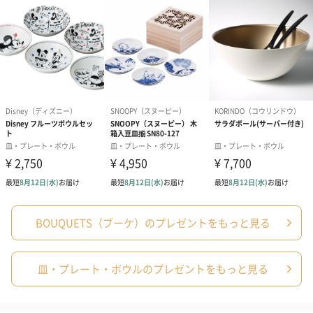
誕生日や結婚祝い・出産祝いなど、様々なシーンのメッセージカ
ードを同梱します。
メッセージカードや封筒のデザインは一部変更する場合がありま
す。
写真付きメッセージカ
写真付きメッセージカ
【誕生日】Hap
ード（680円）
ード（Thank you）ピ
Birthday ホ
ンク（680円）
刷なし）（11
BOUQUETS（ブーケ）のプレゼントをもっと見る
皿・プレート・ボウルのプレゼントをもっと見る
包装紙
ラッピングを施してお届けいたします。