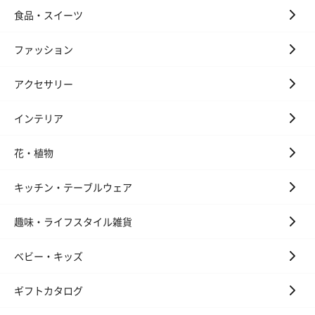
食品・スイーツ
キャンドル・お香
ファッション
キャンドル・お香を同梱してお届けいたします。
アクセサリー
インテリア
花・植物
キッチン・テーブルウェア
フラッグカプセル：イ
フラッグカプセル：イ
ショートイン
ンセンススティック
ンセンススティック
（GRAPE AND
趣味・ライフスタイル雑貨
（END）（880円）
（St.OSMANTHUS）
（880円）
（880円）
ベビー・キッズ
ギフトカタログ
お酒
お酒を同梱してお届けいたします。