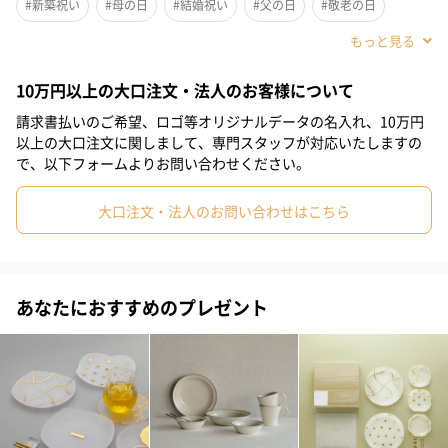
#新築祝い
#母の日
#結婚祝い
#父の日
#敬老の日
#自分へのご褒美
#義父
#義母
#祖父
#祖母
#母親
10万円以上の大口注文・法人のお客様について
#父親
#姉
#妻
#夫
#親戚女性
#親戚男性
請求書払いのご希望、ロゴ等オリジナルデータの名入れ、10万円
#小学生高学年の女の子
#取引先女性
#取引先男性
以上の大口注文に関しまして、専門スタッフが対応いたしますの
で、以下フォームよりお問い合わせください。
#女子中学生
#女子高校生
#部下女性
#部下男性
大口注文・法人のお問い合わせはこちら
#同僚男性
#娘
#兄
#女子大学生
#彼女
#同僚女性
色とりどりのお花の絵柄がすてきな大皿と小皿のセット。
#上司男性
#上司女性
#女性
#男性
#男友達
#女友達
きいろのビオラ、むらさきのアジサイ、ピンクのアンテリナム、
#彼氏
#40代
#50代
#30代
#70代
#80代
#90代
あなたにおすすめのプレゼント
青色のアネモネ、赤色のローズが描かれています。
#20代後半
きいろのビオラが描かれたかわいらしい特別なパッケージに入れ
てお届けいたします。