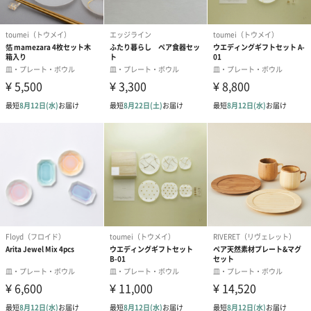
【BOUQUETS（ブーケ）】
花好きのあの人へ。
”暮らしの中にお花を。”がコンセプトのbouquetシリーズ。青い
花束、赤い花束、きいろい花束・・・と、カラーをテーマにした
花々の器たちです。
お友達や自分へのプレゼントとして
お花好きのお友達へのプレゼントとしてはもちろん
自分へのプレゼントとしてご自宅にいかがでしょうか。
このお皿にお料理を盛りつければ一気にオシャレに。
色彩豊かなお皿がお料理に華を添ええます。