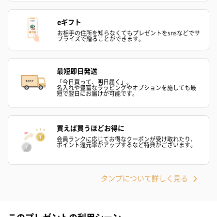
eギフト
お相手の住所を知らなくてもプレゼントをsnsなどでサ
プライズで贈ることができます。
最短即日発送
ゼリーバウム カット
麦わらパンダバウム
3層デザート 
「今日買って、明日届く」。
名入れや豊富なラッピングやオプションを施しても最
（レモン＆紅茶）（432
（バナナ味）（540円）
ェ〜国産フル
短で翌日にお届けが可能です。
円）
り〜 3号（86
買えば買うほどお得に
会員ランクに応じてお得なクーポンが受け取れたり、
スキンケアグッズ
ポイント還元率がアップするなど特典がございます。
スキンケアグッズを同梱してお届けします。
タンプについて詳しく見る
このプレゼントの利用シーン