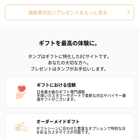
への＋αにおすすめです。
価格帯の近いプレゼントをもっと見る
ギフトを最高の体験に。
タンプはギフトに特化したECサイトです。
あなたの大切な方へ。
アールグレイ（HAPPY
アールグレイティー
フルーツティー
プレゼントはタンプがお手伝いします。
BIRTHDAY TO YOU）
（660円）
円）
（660円）
ギフトにおける信頼
日本最大級のギフト専門通販
手厚いカスタマーサポートで柔軟な対応やバイヤー厳
選ギフトがございます。
スイーツ
オーダーメイドギフト
スイーツを同梱してお届けいたします。ギフトへの＋αにおすすめ
ギフトシーンに合わせた豊富なオプションで特別な日
です。
を彩るカスタマイズが可能です。