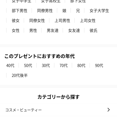
女子中学生
女子高校生
部下女性
（ブルー）（748円）
（イエロー）（748円）
【Thank you】
円）
部下男性
同僚男性
娘
兄
女子大学生
彼女
同僚女性
上司男性
上司女性
女性
男性
男友達
女友達
彼氏
ハンドタオル・ハンカチ
ハンドタオル・ハンカチを同梱してお届けいたします。ギフトへ
の＋αにおすすめです。
このプレゼントにおすすめの年代
40代
50代
30代
70代
80代
90代
20代後半
カテゴリーから探す
花束ハンドタオル（ピ
花束ハンドタオル（ブ
花束ハンドタ
ンク）（1,760円）
ルー）（1,760円）
ワイト）（1,7
コスメ・ビューティー