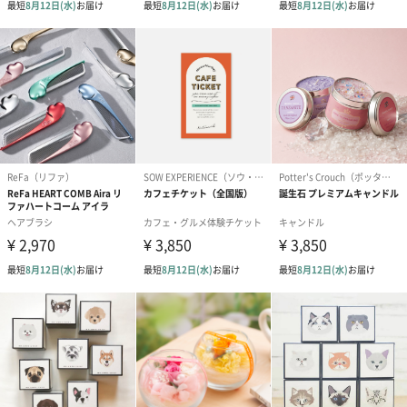
ドライフラワー・プリザーブドフラワー
自然のお花で作ったドライフラワー・プリザーブドフラワーを同
梱します。
一部花材が写真と異なる場合がございます。予めご了承くださ
い。パッケージに入れてお届けします。
プリザーブドフラワー
プリザーブドフラワー
アミュレット 
ブーケ（ピンク）
ブーケ（ブルー）
ク）（1,500円
（2,580円）
（2,580円）