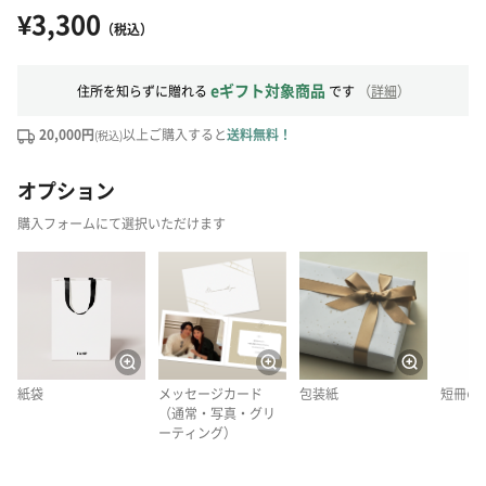
¥3,300
（税込）
eギフト対象商品
住所を知らずに贈れる
です
（
詳細
）
20,000円
以上ご購入すると
送料無料！
(税込)
オプション
購入フォームにて選択いただけます
紙袋
メッセージカード
包装紙
短冊の
（通常・写真・グリ
ーティング）