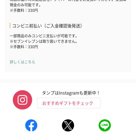
現金のみ可能です。
※手数料：330円
コンビニ前払い（ご入金確認後発送）
ハンドタオル・ハンカチ
一部商品のみコンビニ支払いが可能です。
ハンドタオル・ハンカチを同梱してお届けいたします。ギフトへ
※セブンイレブンは取り扱いできません。
の＋αにおすすめです。
※手数料：330円
詳しくはこちら
タンプはInstagramも更新中！
おすすめギフトをチェック
花束ハンドタオル（ピ
花束ハンドタオル（ブ
花束ハンドタ
ンク）（1,760円）
ルー）（1,760円）
ワイト）（1,7