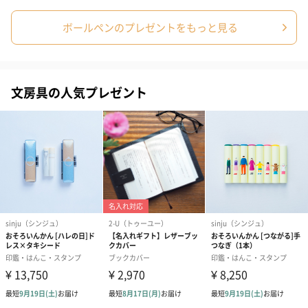
ボールペンのプレゼントをもっと見る
ボールペンの替え芯について
お近くの文具店、もしくは「プラチナ万年筆」公式HPより取扱店
をご確認ください。
文房具の人気プレゼント
プラチナ万年筆 公式サイト
商品詳細情報
素材
セルロイド
サイズ
化粧箱：幅192×奥行84×高さ43mm
本体：全長135.5×最大径12.4mm
方式
回転繰り出し式