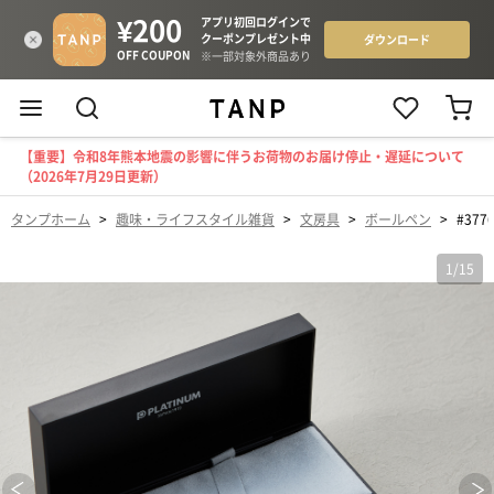
【重要】令和8年熊本地震の影響に伴うお荷物のお届け停止・遅延について
（2026年7月29日更新）
タンプホーム
>
趣味・ライフスタイル雑貨
>
文房具
>
ボールペン
>
#37
1
/
15