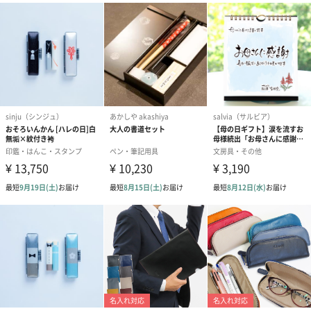
替え芯
ボールペン替芯（油性0.7mm）
BSP-200BもしくはBSP-100N
(お近くの文具店にてお買い求め下さい。)
重さ
21g
お届け内容
筆記具本体
取扱説明書
(筆記具本体・説明書が化粧箱にセットされた状態でお
届け。)
原産国
日本
カラー
・金魚柄 #24
・エメラルド #45
・べっ甲柄 #62
・石垣柄 #67
外装の形状
化粧箱
商品オプション情報