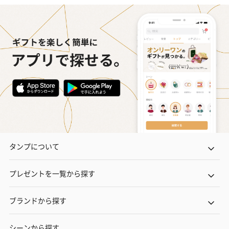
キャンドル・お香
キャンドル・お香を同梱してお届けいたします。
フラッグカプセル：イ
フラッグカプセル：イ
ショートイン
ンセンススティック
ンセンススティック
（GRAPE AND
タンプについて
（END）（880円）
（St.OSMANTHUS）
（880円）
（880円）
プレゼントを一覧から探す
お酒
ブランドから探す
お酒を同梱してお届けいたします。
※20歳未満の方への酒類の販売はいたしません。
シーンから探す