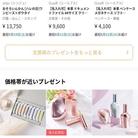
お届けボックスオプション
配送用のダンボールを装飾いたします。お相手のご住所に直接お
送りする際に人気のオプションです。お相手に直接手渡しする場
合は、紙袋との併用もおすすめです。
文房具のプレゼントをもっと見る
価格帯が近いプレゼント
ダンボール装飾（ひま
ダンボール装飾（チュ
ダンボール装
わり）（720円）
ーリップ）（720円）
イトピンク×
ト）（580円）
紙袋
お渡し用の紙袋です。