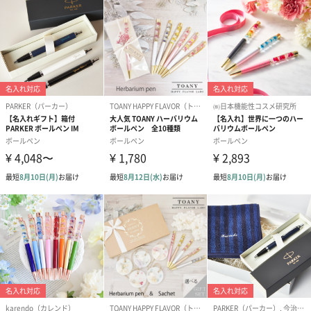
一般のセルロイド等のペンですと、約2cm四方の角材を旋盤等で
くり抜いたりしていますが、プラチナ万年筆ではこの様に巻く独
自の方法をとり続けています。
そのため巻いている合わせ目がボディーにでますが、逆に言えば
これが独特な製法の証しです。この方法ですと金魚の様な柄の場
合、切削製法にある柄の切れ目がなく均一で美しい表面が得られ
ます。
また、その天冠や軸の先端にまでアール(曲面)加工を掛けて、ペン
の全てがセルロイドで覆われる様に部材のひとつひとつを仕上げ
ています。
二つとして同じ模様の無い、特別な筆記具としてお選び下さい。
セルロイドについて
セルロイドはペンに限らず工業生産品に使用される以前にその発