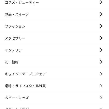
コスメ・ビューティー
食品・スイーツ
ファッション
ゼリーバウム カット
麦わらパンダバウム
3層デザート 
アクセサリー
（レモン＆紅茶）（432
（バナナ味）（540円）
ェ〜国産フル
円）
り〜 3号（86
インテリア
花・植物
スキンケアグッズ
スキンケアグッズを同梱してお届けします。
キッチン・テーブルウェア
趣味・ライフスタイル雑貨
ベビー・キッズ