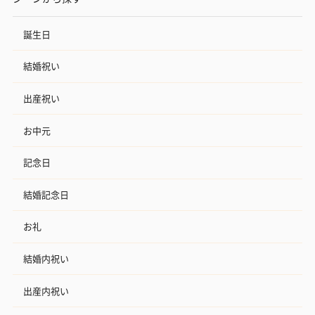
誕生日
結婚祝い
出産祝い
プレミアムビール イネ
酔鯨 純米吟醸 吟麗
実楽山田錦 
お中元
ディット（712円）
（704円）
酒（655円）
記念日
結婚記念日
おつまみ・その他
お礼
お酒にぴったりのおつまみ・サプリを同梱してお届けいたしま
す。
結婚内祝い
出産内祝い