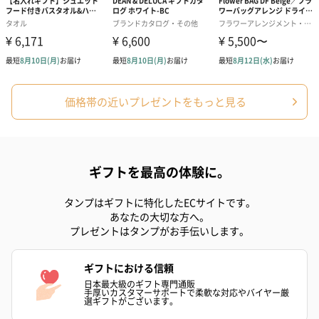
結婚祝い（御結婚御
出産祝い（御出産御
内祝い_蝶結び
祝）（110円）
祝）（110円）
（110円）
価格帯の近いプレゼントをもっと見る
結婚祝いちょい足しギフト
結婚祝いギフトへの＋αにおすすめです。新生活を彩るギフトオプ
ションをご用意いたしました。
ギフトを最高の体験に。
商品と同梱してお届けいたします。
タンプはギフトに特化したECサイトです。
あなたの大切な方へ。
プレゼントはタンプがお手伝いします。
ギフトにおける信頼
日本最大級のギフト専門通販
手厚いカスタマーサポートで柔軟な対応やバイヤー厳
選ギフトがございます。