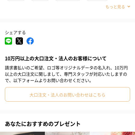
#お祝い
#父の日
#母の日
#男友達
#義父
#祖父
#父親
#夫
#彼氏
#男性
#母親
#祖母
#義母
シェアする
#上司男性
#部下男性
#同僚男性
#取引先男性
#女子高校生
#取引先女性
#親戚男性
#親戚女性
10万円以上の大口注文・法人のお客様について
#小学生高学年の男の子
#小学生高学年の女の子
#男子中学生
請求書払いのご希望、ロゴ等オリジナルデータの名入れ、10万円
#女子中学生
#男子高校生
#部下女性
#姉
#妹
#兄
以上の大口注文に関しまして、専門スタッフが対応いたしますの
とても見た目が美しく優しく柔らかい色が特徴で、まるで宝石の
で、以下フォームよりお問い合わせください。
ようなセルロイド製の油性ボールペンです。
#弟
#女子大学生
#男子大学生
#同僚女性
#上司女性
大口注文・法人のお問い合わせはこちら
#妻
#女性
#30代
#40代
#50代
#20代後半
#70代
積層したセルロイドの原反をスライスして、板状にした材料を一
本一本巻いてパイプ状にしたものをペンの形に成型。
#20代前半
#80代
セルロイドの材質としての性質から、一工程毎に乾燥・成型等の
工程をトータル半年掛けて施しています。
あなたにおすすめのプレゼント