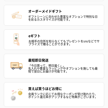
ブライダルロリポップ
ブライダルロリポップ
今治タオルケ
ドレス（いちご味)
タキシード（コーラ味)
ンドタオル・
オーダーメイドギフト
（1,122円）
（1,122円）
タオル）（3,4
ギフトシーンに合わせた豊富なオプションで特別な日
を彩るカスタマイズが可能です。
生花
eギフト
生花のブーケを同梱します。
お相手の住所を知らなくてもプレゼントをsnsなどでサ
※9-15時にご注文いただく場合、最短のお届け可能日が通常より
プライズで贈ることができます。
も1日遅くなります。
最短即日発送
「今日買って、明日届く」。
名入れや豊富なラッピングやオプションを施しても最
短で翌日にお届けが可能です。
買えば買うほどお得に
会員ランクに応じてお得なクーポンが受け取れたり、
シーズンブーケ（ひま
ブーケ（ホワイトグリ
ブーケ（ピン
ポイント還元率がアップするなど特典がございます。
わり）（1,880円）
ーン）（1,650円）
（1,650円）