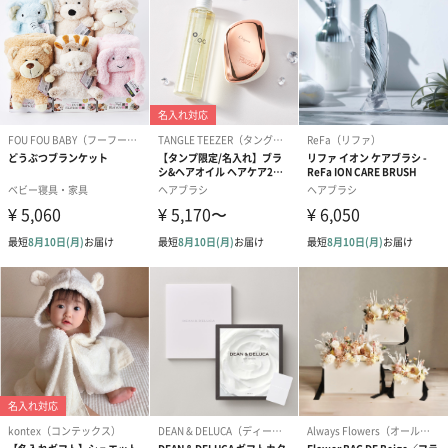
写真付きメッセージカ
写真付きメッセージカ
【誕生日】Hap
ード（680円）
ード（Thank you）ピ
Birthday ホ
ンク（680円）
刷なし）（11
のしカード
商品の形質上、のしを直接添付できない商品にのし風のカードを
同梱します。
※のし下はご記入いただけません。
※カードのデザインは一部変更する場合があります。