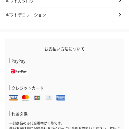
ギフトカタログ
ハンドクリーム3本セッ
シャワージェル＆ハン
シャワージェ
ギフトデコレーション
ト【ありがとう】
ドクリーム（ピンクグ
ドクリーム（
（1,100円）
レープフルーツ）
ッシュローズ）（
（2,145円）
円）
お支払い方法について
リラックスグッズ
リラックスグッズを同梱してお届けします。
PayPay
クレジットカード
代金引換
かき氷入浴剤4点セット
かき氷入浴剤4点セット
バスフラワー
（ブルー）（748円）
（イエロー）（748円）
【Thank you】
一部商品のみ代金引換が可能です。
円）
商品お届け時に配送会社ドライバーに代金をお支払いください。支払は