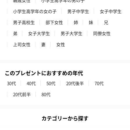
親戚女性
小学生高学年の男の子
小学生高学年の女の子
男子中学生
女子中学生
男子高校生
部下女性
姉
妹
兄
弟
女子大学生
男子大学生
同僚女性
上司女性
妻
女性
アールグレイ（HAPPY
アールグレイティー
フルーツティー
BIRTHDAY TO YOU）
（660円）
円）
（660円）
このプレゼントにおすすめの年代
30代
40代
50代
20代後半
70代
20代前半
80代
スイーツ
スイーツを同梱してお届けいたします。ギフトへの＋αにおすすめ
です。
カテゴリーから探す