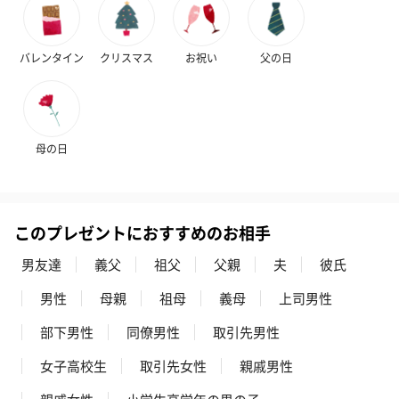
ぬいぐるみ
愛らしいぬいぐるみを同梱してお届けします。
誕生日・記念日・出産祝いなどのシーンにおすすめです。
バレンタイン
クリスマス
お祝い
父の日
母の日
フラワーテディベア
テディベア（バニラ）
テディベア（
このプレゼントにおすすめのお相手
（2,390円）
（1,760円）
ル）（1,760円
男友達
義父
祖父
父親
夫
彼氏
男性
母親
祖母
義母
上司男性
部下男性
同僚男性
取引先男性
紅茶・コーヒー・スイーツ
紅茶・コーヒー・スイーツを同梱してお届けいたします。ギフト
女子高校生
取引先女性
親戚男性
への＋αにおすすめです。