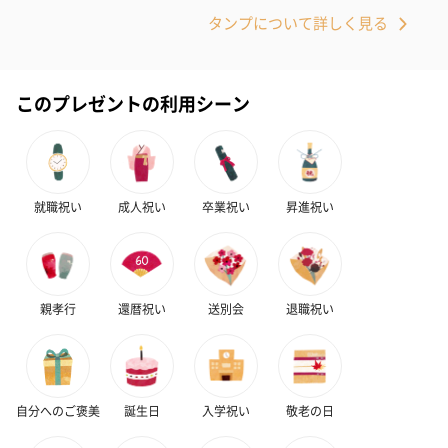
タンプについて詳しく見る
ドライフラワー・プリザーブドフラワー
自然のお花で作ったドライフラワー・プリザーブドフラワーを同
梱します。
このプレゼントの利用シーン
一部花材が写真と異なる場合がございます。予めご了承くださ
い。パッケージに入れてお届けします。
就職祝い
成人祝い
卒業祝い
昇進祝い
親孝行
還暦祝い
送別会
退職祝い
プリザーブドフラワー
プリザーブドフラワー
アミュレット 
ブーケ（ピンク）
ブーケ（ブルー）
ク）（1,500円
（2,580円）
（2,580円）
自分へのご褒美
誕生日
入学祝い
敬老の日