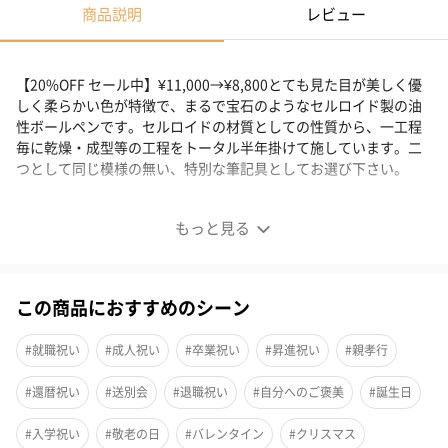
商品説明
レビュー
【20%OFF セール中】¥11,000→¥8,800とても見た目が美しく優
しく柔らかい色が特徴で、まるで宝石のようなセルロイド製の油
性ボールペンです。セルロイドの材質としての性質から、一工程
毎に乾燥・成型等の工程をトータル半年掛けて施しています。二
つとして同じ模様の無い、特別な筆記具としてお選び下さい。
セルロイド製油性ボールペン（油性0.7mm）
もっと見る
この商品におすすめのシーン
#就職祝い
#成人祝い
#卒業祝い
#昇進祝い
#親孝行
#還暦祝い
#送別会
#退職祝い
#自分へのご褒美
#誕生日
#入学祝い
#敬老の日
#バレンタイン
#クリスマス