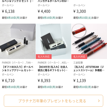
【プラチナ万年筆】
プラチナ万年筆は、1919年に万年筆からスタートし た筆記具メー
カーです。
万年筆は非常に細いすき間からインクを吸引する毛細管現象をベ
ースに作られているなど、インク(化学)、金属工学、プラスチック
成型、機械工学等すべての科学の粋が結集した筆記用具です。
また、世界で初めてインクカートリッジを発売し、この技術の応
用から、使い切りで はない繰り返し使用ができる蛍光マーカーな
どが官公庁やオフィスなどで広くお使い頂いております。
私達はこれらの技術に、最良の材料を吟味しお客様にお慶び頂け
プラチナ万年筆のプレゼントをもっと見る
る様にお手元にお届けしております。