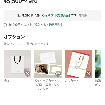
¥5,500〜
（税込）
eギフト対象商品
住所を知らずに贈れる
です
（
詳細
）
20,000円
以上ご購入すると
送料無料！
(税込)
オプション
購入フォームにて選択いただけます
紙袋
メッセージカード
のしカード
結婚祝
（通常・写真・グリ
ギフト
ーティング）