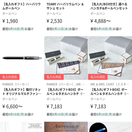
色の綺麗さからプラスチックが発明されるまで当用された材料で
す。
セルロイドは130年以上前に発明され、歴史上でも最も古い可塑性
樹脂の一種。
最初は象牙の代用品として使われていました。近頃では眼鏡フレ
ームなどにも使用されるようになりましたが、実は20世紀半頃に
なってからでセルロイドの歴史の中では、まだまだ新しい部類に
入ります。
独特の美しい色合い、手に吸い付く様な柔らかな手触りなどをお
楽しみください。
4種のカラー
エメラルド