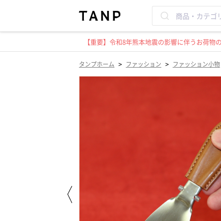
【重要】令和8年熊本地震の影響に伴うお荷物のお
>
>
タンプホーム
ファッション
ファッション小物