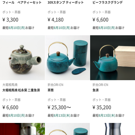
■錦上添花 きんじょうてんか
千日紅、金盞花（キンセンカ）、ジャスミンの3種の花が連なっ
て、美しさを競う姿は、凛として艶やかです。
■百合花藍 ゆりからん
茶葉を籃、白いジャスミンの花の連なりを持ち手に見立て、そこ
に鮮やかなオレンジ色の百合の花が伸びやかに開く様子は、まさ
に「百合の花籃」のようです。
ギフトにも最適なパッケージ