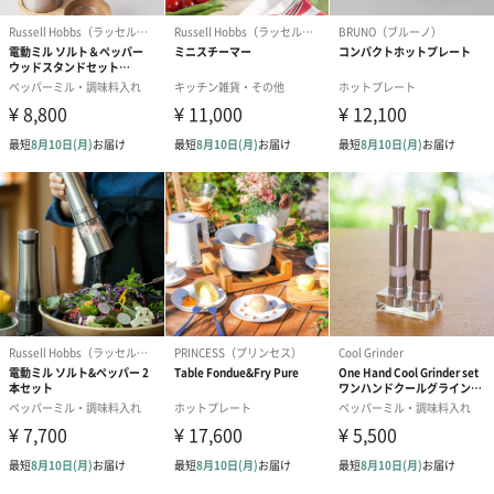
成分/原材料
ポット：素材：耐熱ガラス, 18-8 ステンレス, ポリプロ
ピレン, シリコーン
茶葉：茶（不発酵茶）、茉莉花、百合花、カーネーシ
ョン花、千日紅、金盞花
幅・奥行き・
320mm・215mm・130mm
高さ
外装の形状
四角い紙箱
重さ/内容量
ポット 約250ｇ
工芸茶 各7-8ｇ 5個入り
お届け内容・
・ポット×1
セット状態
・工芸茶缶×1
箱入りのポットと缶入りの工芸茶がナチュラルボック
スに横に並んでクッション材の紙パッキンに守られて
入っています。
サイズ/寸法
ポット：φ80 x H125 x W150 mm / 720 ml / 約250 g
缶のサイズ：径74ｍｍ高さ80ｍｍ
賞味期限
出荷時より6か月以上