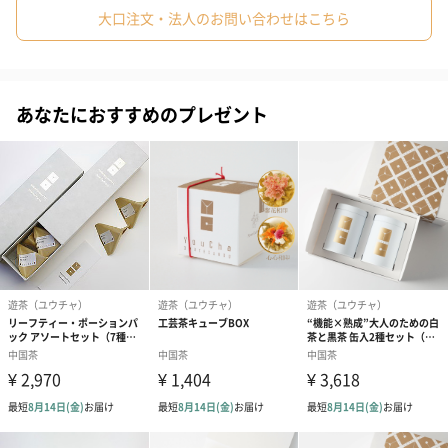
#50代
#70代
#80代
#90代
#20代前半
#60代
大口注文・法人のお問い合わせはこちら
良質なガラスポットと茶葉
こちらのポットはKINTOのガラス製になっており、湯を注ぎ花が
咲いていく様子がきれいに見ることができます。
あなたにおすすめのプレゼント
工芸茶については、一粒ずつ手作りで作成されております。
束ねた茶葉で乾燥させた花を包み込み、 球形にかたどった後、乾
燥して仕上げられたものが主流で、湯を注ぐと茶葉が開き、中か
ら花が立ち上ってきます。
中国大陸産の茶葉を正規に輸入しており、輸入前には自主検査お
よび輸入時に我が国の食品衛生法に基づいた検査を行っていま
色とりどりの工芸茶