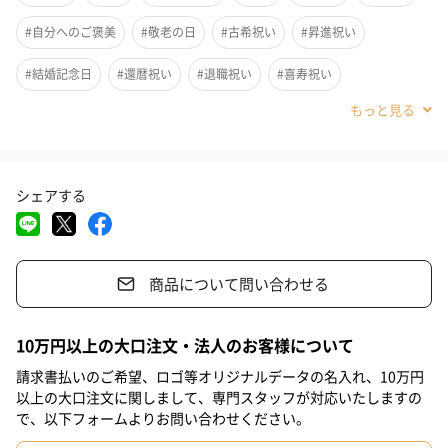
方でも、このガラスポットは、蓋の部分がガバッと開くので茶葉
#自分へのご褒美
#敬老の日
#古希祝い
#昇進祝い
が入れやすく、もちろん茶殻の始末も楽々な優れものです。
#結婚記念日
#還暦祝い
#退職祝い
#喜寿祝い
蓋全体が茶漉しになっているので、どの位置にセットしても、し
っかり茶葉を押さえてくれるのでストレスフリーなポットになっ
#ホワイトデー
#クリスマス
#米寿祝い
#誕生日
#記念日
ております。
#お祝い
#父の日
#母の日
#結婚祝い
#香典返し
しかも見かけよりボリューミーで、花咲くお茶"工芸茶"をユッタ
シェアする
#就職祝い
#サプライズ
#パーティー
#女性
#妻
リ咲かせるのに十分な容量があります。
#義母
#母親
#祖母
#上司女性
#姪
#娘
#姉
また工芸茶「ジャスミン」、「百合」、「千日紅」、「カーネー
商品について問い合わせる
ション」といった色とりどりの花たち5種のアソートセットになっ
#妹
#部下女性
#同僚女性
#取引先女性
#女友達
ております。
#親戚女性
#義父
#取引先男性
#部下男性
#親戚男性
10万円以上の大口注文・法人のお客様について
湯中に花咲く華麗な競演をお楽しみいただける遊びごころいっぱ
#甥
#兄
#息子
#彼女
#弟
#祖父
#父親
#夫
請求書払いのご希望、ロゴ等オリジナルデータの名入れ、10万円
以上の大口注文に関しまして、専門スタッフが対応いたしますの
#男性
#男友達
#彼氏
#20代後半
#30代
#40代
で、以下フォームよりお問い合わせください。