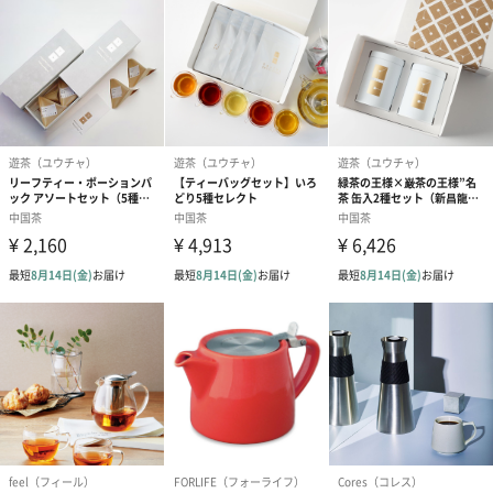
■心心相印 しんしんそういん
「心と心が通じ合う」という意味のお茶。ハート型に模られた茶
葉が開くと、オレンジ色の百合の花が現れると同時に白いジャス
ミンに連なった赤い千日紅が立ち上がります。
■馨花相印 きょうかそういん
中国語でカーネーションは「康乃馨」。ピンクのカーネーション
■茉莉仙女 まりせんにょ
茶葉の上に愛らしく咲く金盞花から真っ直ぐ立ち上がるジャスミ
ンの白く可憐な様子は、天から現れた仙女の姿を思わせます。