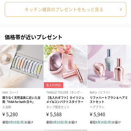
原産国
中国
キッチン雑貨のプレゼントをもっと見る
金属材質
ポットの蓋部分：18-8 ステンレス
アレルゲン
なし
価格帯が近いプレゼント
商品オプション情報
短冊のし
寿（0円）
御祝（0円）
内祝い（0円）