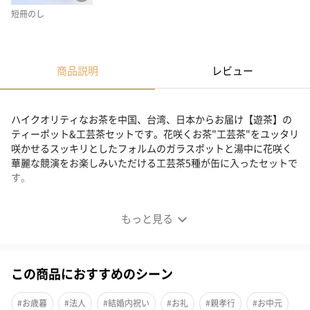
短冊のし
商品説明
レビュー
ハイクオリティなお茶を中国、台湾、日本からお届け【遊茶】の
ティーポット&工芸茶セットです。花咲くお茶"工芸茶"をユッタリ
咲かせるスッキリとしたフォルムのガラスポットと湯中に花咲く
華麗な競演をお楽しみいただける工芸茶5種が缶に入ったセットで
す。
花咲く”ティーポット&工芸茶コレクションセット”
もっと見る
ストレスのない、スッキリとしたフォルムのガラスポットと湯中
に花咲く工芸茶5種が入った缶のセットになります。
この商品におすすめのシーン
お茶は楽しみたいけれど、準備と後始末が面倒…というお悩みの
#お歳暮
#法人
#結婚内祝い
#お礼
#親孝行
#お中元