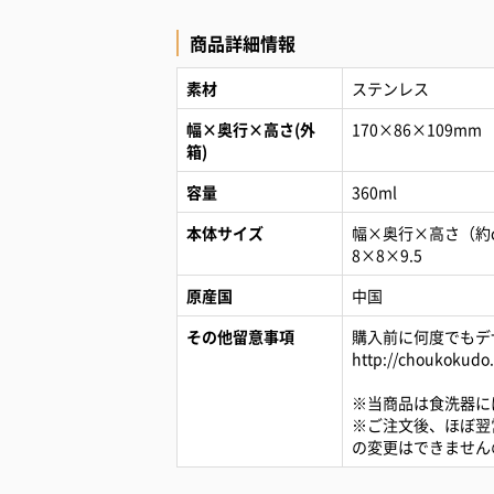
商品詳細情報
素材
ステンレス
幅×奥行×高さ(外
170×86×109mm
箱)
容量
360ml
本体サイズ
幅×奥行×高さ（約
8×8×9.5
原産国
中国
その他留意事項
購入前に何度でもデ
http://choukokudo.
※当商品は食洗器に
※ご注文後、ほぼ翌
の変更はできません