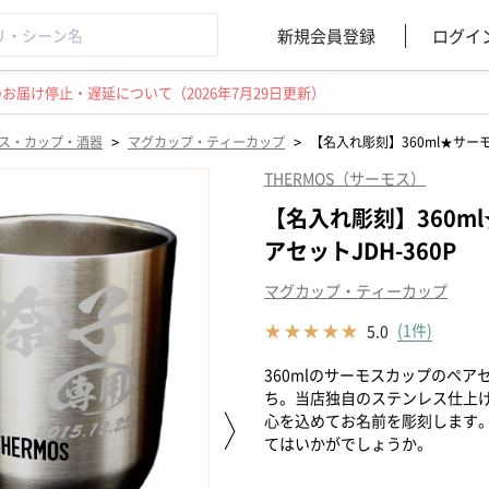
新規会員登録
ログイ
届け停止・遅延について（2026年7月29日更新）
>
>
ス・カップ・酒器
マグカップ・ティーカップ
【名入れ彫刻】360ml★サーモ
THERMOS（サーモス）
【名入れ彫刻】360m
アセットJDH-360P
マグカップ・ティーカップ
(1件)
5.0
360mlのサーモスカップのペ
ち。当店独自のステンレス仕上
心を込めてお名前を彫刻します
てはいかがでしょうか。