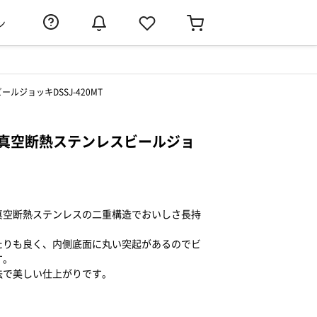
ン
ルジョッキDSSJ-420MT
l真空断熱ステンレスビールジョ
真空断熱ステンレスの二重構造でおいしさ長持
たりも良く、内側底面に丸い突起があるのでビ
す。
法で美しい仕上がりです。