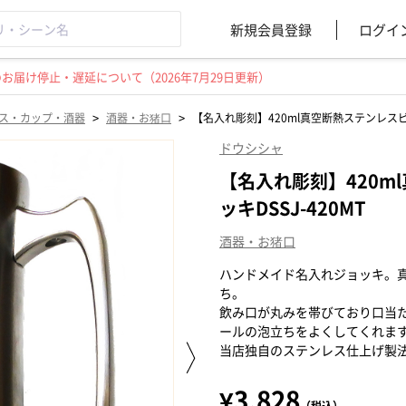
新規会員登録
ログイ
届け停止・遅延について（2026年7月29日更新）
>
>
ス・カップ・酒器
酒器・お猪口
【名入れ彫刻】420ml真空断熱ステンレスビー
ドウシシャ
【名入れ彫刻】420m
ッキDSSJ-420MT
酒器・お猪口
ハンドメイド名入れジョッキ。
ち。
飲み口が丸みを帯びており口当
ールの泡立ちをよくしてくれま
当店独自のステンレス仕上げ製
¥3,828
（税込）