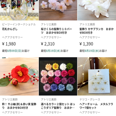
そんな思いで、自社オリジナルの、ステンレス製アクセサリーを
お届けしています。
【三代目板金屋】は女性のチームで企画・運営。
「どんなデザインが喜ばれるだろう？」
「より使いやすいのは、どんな形だろう？」
使う方の気持ちに寄り添って、日々研究を重ねています。
ギフトとしても大人気の「KANZASHI」シリーズです。
商品詳細情報
サイズ
約38×122mm
足部長さ
約85mm
材質
ステンレス304