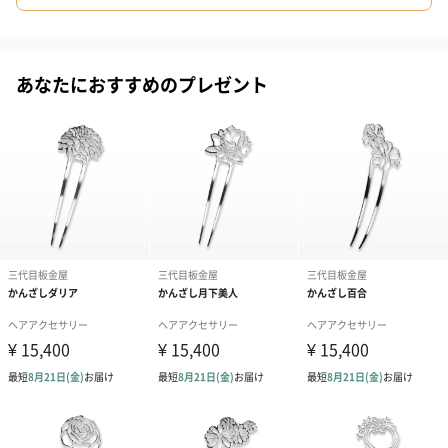
蝶をモチーフにしたデザイン
あなたにおすすめのプレゼント
まるで生きているかのような立体感が特徴の蝶のかんざし。
品よくしなやかで、いつものヘアスタイルが、グッと華やかに。
なぜステンレス製なの？
素材は、とても硬く、強いステンレス製。
耐久性が非常に高いので、折れる心配もなく、錆びにくいので、
汚れた際は水でサッと洗ってもOK。
また、ステンレスは金属イオンが溶け出しにくく、金属アレルギ
ーをお持ちの方でも安心。
そして重さは約20~30gと、1日中つけていても快適な軽さです。