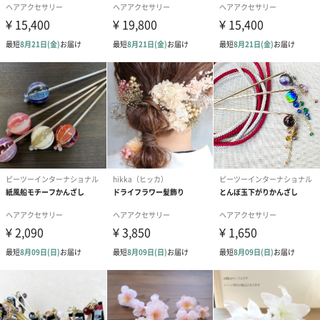
有料ラッピング
用途に合わせた2種類をご用意しております。
一つ一つ丁寧にラッピングいたします。
ラッピングバッグ（+110円）
包装紙リボン掛け＆紙袋（+440円）
【三代目板金屋】とは？
【三代目板金屋】は、静岡県の工場直営ブランドです。
金属の魅力と職人の素晴らしい技術を、後世にも広めていきた
い。