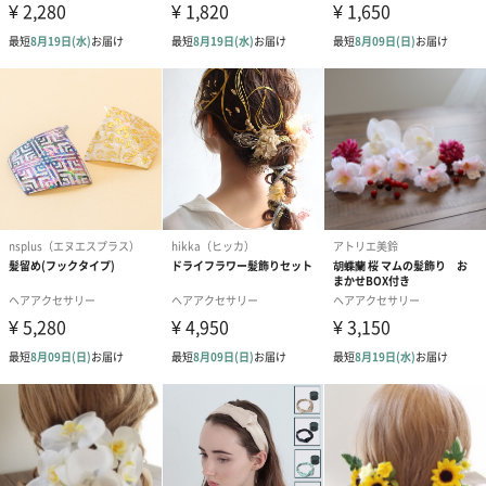
重さ
17g
原産国
日本
幅×奥行き×
約65mm×145mm×33mm
高さ(外箱)
商品オプション情報
ラッピング
Aラッピングバッグ（110円）
B包装紙包み＆紙袋（440円）