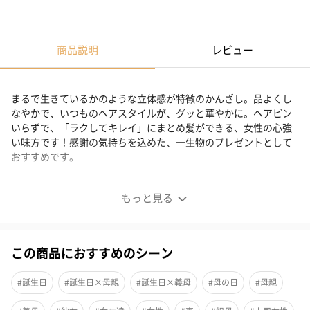
商品説明
レビュー
まるで生きているかのような立体感が特徴のかんざし。品よくし
なやかで、いつものヘアスタイルが、グッと華やかに。ヘアピン
いらずで、「ラクしてキレイ」にまとめ髪ができる、女性の心強
い味方です！感謝の気持ちを込めた、一生物のプレゼントとして
おすすめです。
もっと見る
「ラクして、キレイ」新感覚ヘアアクセサリー
ヘアピンなしでで簡単ヘアアレンジ
この商品におすすめのシーン
かんざしとヘアゴムがあれば、ヘアピンなしでハーフアップやシ
#誕生日
#誕生日×母親
#誕生日×義母
#母の日
#母親
ニヨンなど、多彩なヘアアレンジが可能。