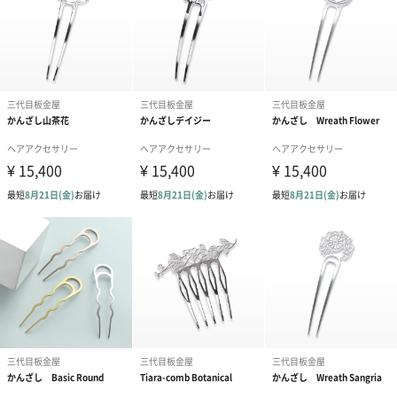
何度でも使いたくなる、高機能な素材を選び抜きました。
熟練の職人の技
プロの板金職人が行う、10段階以上の加工。卓越した技術で、1本
1本心を込めて仕上げています。
すべてMade in JAPANなので、安心・安全・高品質です。
ギフトラッピング承ります
有料桐箱
商品を桐箱にお入れしてお届けいたします。（+770円）