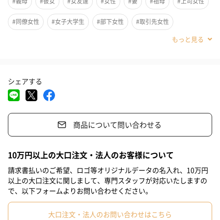
「まとめ髪がなかなか綺麗にまとまらない…」と悩む方でも、簡
#義母
#彼女
#女友達
#女性
#妻
#祖母
#上司女性
単にセットができる女性の心強い味方です！
#同僚女性
#女子大学生
#部下女性
#取引先女性
#小学生高学年の女の子
#女子中学生
#女子高校生
こだわりぬいた形状
#20代後半
#30代
#40代
#20代前半
#50代
#10代
シェアする
ヘアスタイリストの社員が研究した、こだわりの形状。
頭の形に沿ったカーブで、しっかりと頭にフィットします。
かんざしの足先も、肌を傷つけないよう丸みをつけています。
商品について問い合わせる
また、どこにも繋ぎ目がないので、折れてしまう心配もありませ
10万円以上の大口注文・法人のお客様について
ん。
請求書払いのご希望、ロゴ等オリジナルデータの名入れ、10万円
以上の大口注文に関しまして、専門スタッフが対応いたしますの
「髪にハリ・コシがあって、ヘアアクセサリーをすぐ壊してしま
で、以下フォームよりお問い合わせください。
う」という方でも使いやすい、便利なアイテムです。
大口注文・法人のお問い合わせはこちら