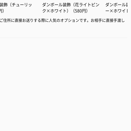
装飾（チューリッ
ダンボール装飾（花ライトピン
ダンボール装
円）
ク×ホワイト）（580円）
ー×ホワイト
ご住所に直接お送りする際に人気のオプションです。お相手に直接手渡し