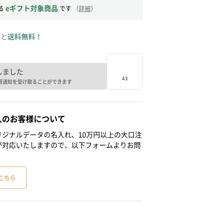
eギフト対象商品
る
です
（
詳細
）
ると
送料無料！
しました
荷通知を受け取ることができます
人のお客様について
ジナルデータの名入れ、10万円以上の大口注
が対応いたしますので、以下フォームよりお問
こちら