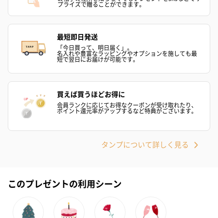
プライズで贈ることができます。
自然のお花で作ったドライフラワー・プリザーブドフラワーを同
梱します。
一部花材が写真と異なる場合がございます。予めご了承くださ
い。パッケージに入れてお届けします。
最短即日発送
「今日買って、明日届く」。
名入れや豊富なラッピングやオプションを施しても最
短で翌日にお届けが可能です。
買えば買うほどお得に
会員ランクに応じてお得なクーポンが受け取れたり、
ポイント還元率がアップするなど特典がございます。
プリザーブドフラワー
プリザーブドフラワー
アミュレット 
ブーケ（ピンク）
ブーケ（ブルー）
ク）（1,500円
タンプについて詳しく見る
（2,580円）
（2,580円）
このプレゼントの利用シーン
ぬいぐるみ
愛らしいぬいぐるみを同梱してお届けします。
誕生日・記念日・出産祝いなどのシーンにおすすめです。