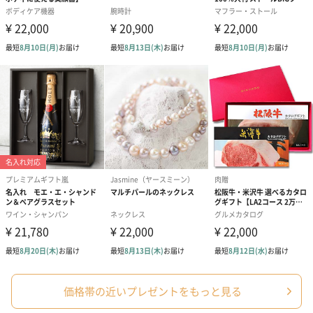
コットン巾着 【誕生
コットン巾着 【誕生
コットン巾着 
日】（グレー）M（550
日】（スモーキーピン
とう】 M（55
円）
ク）M（550円）
結婚祝いちょい足しギフト
結婚祝いギフトへの＋αにおすすめです。新生活を彩るギフトオプ
ションをご用意いたしました。
商品と同梱してお届けいたします。
ブライダルロリポップ
ブライダルロリポップ
今治タオルケ
ドレス（いちご味)
タキシード（コーラ味)
ンドタオル・
価格帯の近いプレゼントをもっと見る
（1,122円）
（1,122円）
タオル）（3,4