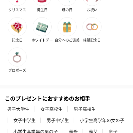
クリスマス
誕生日
母の日
お祝い
記念日
ホワイトデー
自分へのご褒美
結婚記念日
フラワーテディベア
テディベア（バニラ）
テディベア（
（2,390円）
（1,760円）
ル）（1,760円
プロポーズ
紅茶・コーヒー・スイーツ
このプレゼントにおすすめのお相手
紅茶・コーヒー・スイーツを同梱してお届けいたします。ギフト
への＋αにおすすめです。
男子大学生
女子高校生
男子高校生
女子中学生
男子中学生
小学生高学年の女の子
小学生高学年の男の子
義母
義父
息子