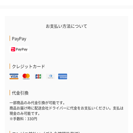
（1,100円）
レープフルーツ）
ッシュローズ）（
（2,145円）
円）
お支払い方法について
リラックスグッズ
PayPay
リラックスグッズを同梱してお届けします。
クレジットカード
代金引換
かき氷入浴剤4点セット
かき氷入浴剤4点セット
バスフラワー
一部商品のみ代金引換が可能です。
（ブルー）（748円）
（イエロー）（748円）
【Thank you】
商品お届け時に配送会社ドライバーに代金をお支払いください。支払は
円）
現金のみ可能です。
※手数料：330円