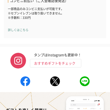
コンビニ前払い（ご入金確認後発送）
ハンドタオル・ハンカチ
一部商品のみコンビニ支払いが可能です。
※セブンイレブンは取り扱いできません。
ハンドタオル・ハンカチを同梱してお届けいたします。ギフトへ
※手数料：330円
の＋αにおすすめです。
詳しくはこちら
タンプはInstagramも更新中！
おすすめギフトをチェック
花束ハンドタオル（ピ
花束ハンドタオル（ブ
花束ハンドタ
ンク）（1,760円）
ルー）（1,760円）
ワイト）（1,7
キャンドル・お香
キャンドル・お香を同梱してお届けいたします。