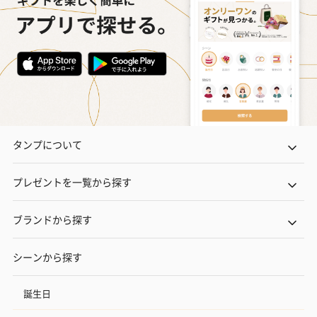
フラッグカプセル：イ
フラッグカプセル：イ
ショートイン
ンセンススティック
ンセンススティック
（GRAPE AND
タンプについて
（END）（880円）
（St.OSMANTHUS）
（880円）
（880円）
プレゼントを一覧から探す
ブランドから探す
お酒
お酒を同梱してお届けいたします。
シーンから探す
※20歳未満の方への酒類の販売はいたしません。
誕生日