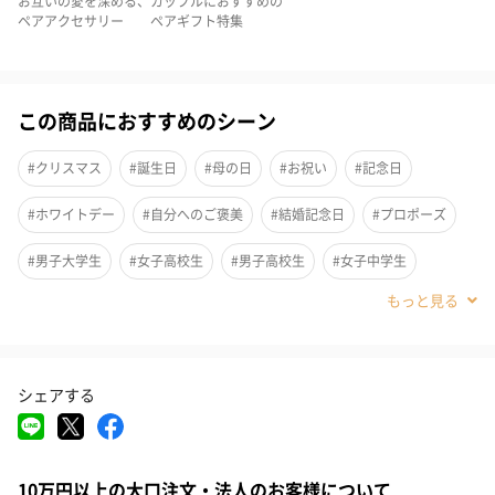
お互いの愛を深める、
カップルにおすすめの
ペアアクセサリー
ペアギフト特集
誕生日・クリスマス・バレンタインデー・ホワイトデー・記念日
の
プレゼントなど特別な日におすすめです！
この商品におすすめのシーン
#クリスマス
#誕生日
#母の日
#お祝い
#記念日
洗練されたデザイン
#ホワイトデー
#自分へのご褒美
#結婚記念日
#プロポーズ
こだわりのあるデティール
#男子大学生
#女子高校生
#男子高校生
#女子中学生
立体的なトルネードラインにジルコニアをセッティングし
#男子中学生
#小学生高学年の女の子
#小学生高学年の男の子
細部までこだわったデティールが大人の印象を与えてくれます。
#義母
#義父
#息子
#女子大学生
#彼女
#祖父
シェアする
#祖母
#母親
#父親
#妻
#夫
#女性
#男性
センスの良い色合い
#彼氏
#10代
#20代前半
#20代後半
#30代
#40代
10万円以上の大口注文・法人のお客様について
レディースのはピンク色
#50代