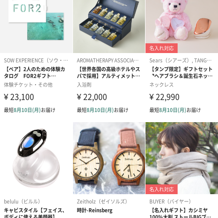
写真付きメッセージカ
写真付きメッセージカ
【誕生日】Hap
ード（680円）
ード（Thank you）ピ
Birthday ホ
ンク（680円）
刷なし）（11
ラッピング
ギフトラッピングを施してお届けいたします。