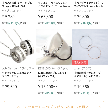
配送用のダンボールを装飾いたします。お相手のご住所に直接お
送りする際に人気のオプションです。お相手に直接手渡しする場
合は、紙袋との併用もおすすめです。
ダンボール装飾（ひま
ダンボール装飾（チュ
ダンボール装
わり）（720円）
ーリップ）（720円）
イトピンク×
ト）（580円）
紙袋
お渡し用の紙袋です。
商品に合わせたサイズをお届けします。
ペアアクセサリーのプレゼントをもっと見る