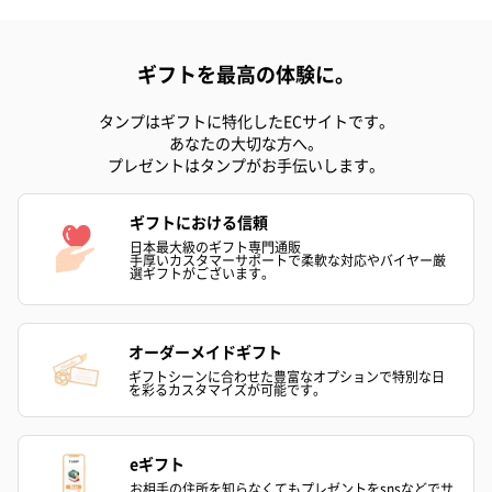
生花
ギフトを最高の体験に。
生花のブーケを同梱します。
タンプはギフトに特化したECサイトです。
※9-15時にご注文いただく場合、最短のお届け可能日が通常より
あなたの大切な方へ。
も1日遅くなります。
プレゼントはタンプがお手伝いします。
ギフトにおける信頼
日本最大級のギフト専門通販
手厚いカスタマーサポートで柔軟な対応やバイヤー厳
選ギフトがございます。
オーダーメイドギフト
シーズンブーケ（ひま
ブーケ（ホワイトグリ
ブーケ（ピン
ギフトシーンに合わせた豊富なオプションで特別な日
わり）（1,880円）
ーン）（1,650円）
（1,650円）
を彩るカスタマイズが可能です。
eギフト
ドライフラワー・プリザーブドフラワー
お相手の住所を知らなくてもプレゼントをsnsなどでサ