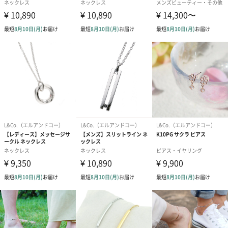
L&Co.エルアンドコー
1937年創業の老舗ジュエリーメーカーが手掛けるオリジナルブラ
ンドです。
世代や時代、国境を超えて身につける人の心を踊らせ、満たして
くれる。
美しさと上品さ、そしてかわいらしさを持ち合わせた未来へ受け
継がれる、
特別なジュエリーを創作致します。
大切な方への特別な想いを込めた”ペアネックレス”
特別な想いを刻んだペアネックレスです。
二人の記念日に贈ってみるのはいかがですか？