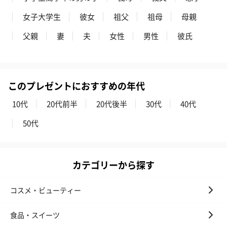
女子大学生
彼女
祖父
祖母
母親
父親
妻
夫
女性
男性
彼氏
アールグレイ（HAPPY
アールグレイティー
フルーツティー
BIRTHDAY TO YOU）
（660円）
円）
（660円）
このプレゼントにおすすめの年代
10代
20代前半
20代後半
30代
40代
50代
スイーツ
スイーツを同梱してお届けいたします。ギフトへの＋αにおすすめ
カテゴリーから探す
です。
コスメ・ビューティー
食品・スイーツ