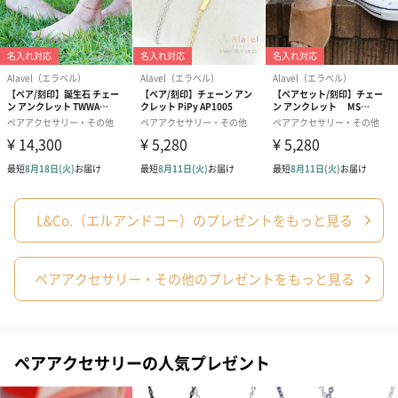
それぞれシングルのみのお買い求めの可能です。
商品詳細情報
素材
SV925
コーティング
メンズ：ロジウムコーティング
レディース：ロジウムコーティング
L&Co.（エルアンドコー）のプレゼントをもっと見る
使用石
キュービックジルコニア
WDH(幅/奥
幅55mm×奥行75mm×高さ30mm（1箱分）
ペアアクセサリー・その他のプレゼントをもっと見る
行/高さ) ※外
箱に入った状
態
重さ
レディース：3.8g
メンズ：6.8g
ペアアクセサリーの人気プレゼント
サイズ
メンズ：7.2mm×15.7mm
レディース：16.1mm×13.8mm