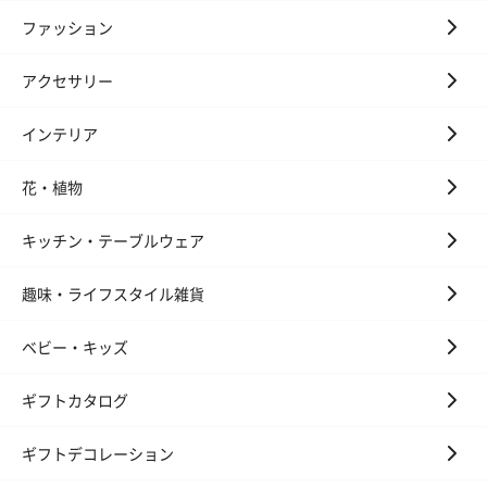
ファッション
ゼリーバウム カット
麦わらパンダバウム
3層デザート 
アクセサリー
（レモン＆紅茶）（432
（バナナ味）（540円）
ェ〜国産フル
円）
り〜 3号（86
インテリア
花・植物
スキンケアグッズ
キッチン・テーブルウェア
スキンケアグッズを同梱してお届けします。
趣味・ライフスタイル雑貨
ベビー・キッズ
ギフトカタログ
ギフトデコレーション
ハンドクリーム3本セッ
シャワージェル＆ハン
シャワージェ
ト【ありがとう】
ドクリーム（ピンクグ
ドクリーム（