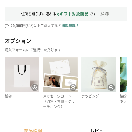
eギフト対象商品
住所を知らずに贈れる
です
（
詳細
）
20,000円
以上ご購入すると
送料無料！
(税込)
オプション
購入フォームにて選択いただけます
紙袋
メッセージカード
ラッピング
結婚祝
（通常・写真・グリ
ギフト
ーティング）
商品説明
レビュー