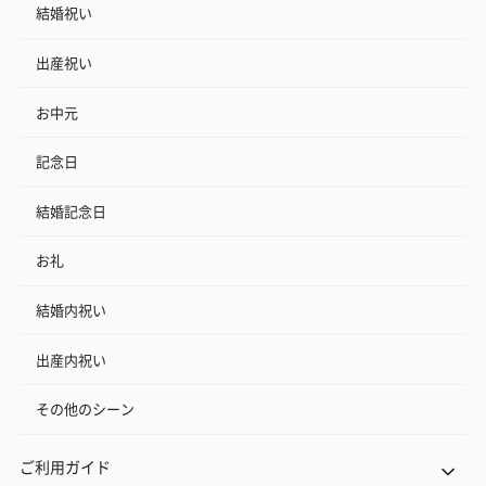
結婚祝い
出産祝い
お中元
プレミアムビール イネ
酔鯨 純米吟醸 吟麗
実楽山田錦 
ディット（712円）
（704円）
酒（655円）
記念日
結婚記念日
お礼
おつまみ・その他
お酒にぴったりのおつまみ・サプリを同梱してお届けいたしま
結婚内祝い
す。
出産内祝い
その他のシーン
ご利用ガイド