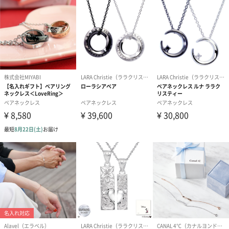
チェーンの長
メンズ：50㎝
さ
レディース：40cm
お届け内容
【ペアの場合】
ネックレス本体*2
専用BOX*2
専用ショッパー*2
保証書*2
【シングルの場合】
ネックレス本体*1
専用BOX*1
専用ショッパー*1
保証書*1
専用BOXにネックレスを入れてお届け
商品オプション情報
お届けボックスオプション