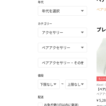
年代
ペア
カテゴリー
プレ
値段
~
配送
お急ぎ便(1日以内に発送)