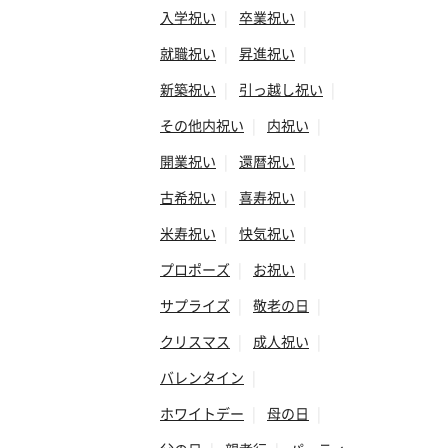
入学祝い
|
卒業祝い
|
就職祝い
|
昇進祝い
|
新築祝い
|
引っ越し祝い
|
その他内祝い
|
内祝い
|
開業祝い
|
還暦祝い
|
古希祝い
|
喜寿祝い
|
米寿祝い
|
快気祝い
|
プロポーズ
|
お祝い
|
サプライズ
|
敬老の日
|
クリスマス
|
成人祝い
|
バレンタイン
|
ホワイトデー
|
母の日
|