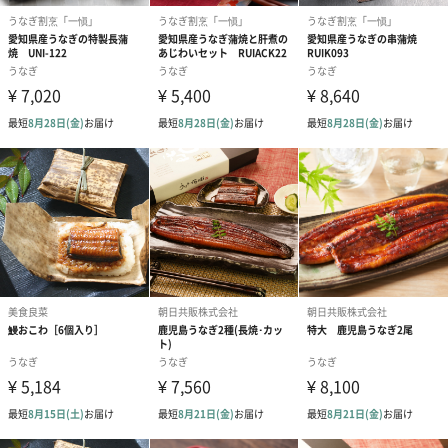
昆布エキス
◆蒲焼たれ
醤油(小麦・大豆を含む）、砂糖、味醂、酒、鰻の骨
◆山椒
ぶどう山椒
◆のり
のり
◆わさび
西洋わさび、本わさび、水飴、植物油
サイズ（外
320㎜×240㎜×80㎜
箱）
重量
1300g
アレルゲン
小麦、大豆
賞味期限
冷凍にて出荷後60日
原産国
日本
お届けセット
蒲焼カット55g×5袋
内容
化粧袋鰻きざみ45g×5袋
吸い地（ダシ）120g×5袋
山椒×5袋
おろしわさび×5袋