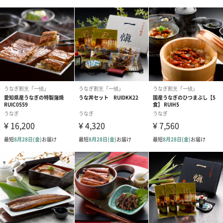
「自宅でリラックスしてお祝いをしたい」という方にぴったりの
商品となっています。
ご家族・ご友人の大切な日に、高級うなぎと共に上質なお時間を
お過ごしください。
商品詳細情報
原材料
◆うなぎ蒲焼
うなぎ(愛知県産）、醤油（小麦・大豆を含む)、発酵
調味料、味醂、砂糖
◆刻みうなぎ
うなぎ(国産）、醤油（小麦・大豆を含む)、ぶどう糖
果糖液糖、発酵調味料、みりん、砂糖、水飴 、 増粘剤
(加工澱粉）、 着色料(カラメル、アナトー)、増粘剤(加
工澱粉、増粘多糖類)、調味料(アミノ酸等)
◆出汁(吸い地）
鰹節エキス、食塩、醤油(小麦・大豆を含む）、味醂、