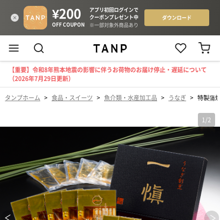
【重要】令和8年熊本地震の影響に伴うお荷物のお届け停止・遅延について
（2026年7月29日更新）
タンプホーム
>
食品・スイーツ
>
魚介類・水産加工品
>
うなぎ
>
特製蒲焼
1
/
2