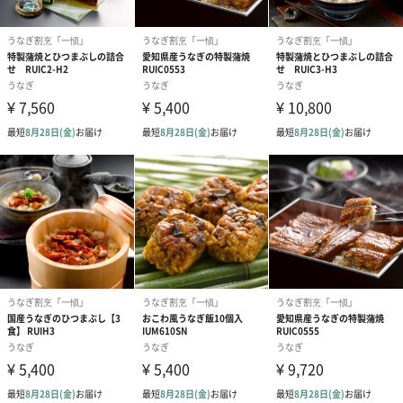
愛知県豊橋市に店を構えるうなぎ割烹一愼は、「ご自宅に割烹の
味を届けたい」と、通販用としても同名ブランドを立ち上げまし
た。
以後、10年以上ご愛顧を頂いております。
＜パッケージについて＞
・シンプルながらも重厚感と高級感のあるデザインは、年代不問
でお客様にご好評を頂いております。
・冷凍配送に耐えうる資材を使用しております。
ビニールでピッタリとシュリンク加工を施してお届けしますの
で、箱に水が染み入るようなことはありません。
ご家族のお祝いの日に