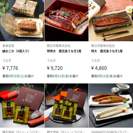
きざみのり×5袋
ボトルたれ×2本
外装の形状
四角形化粧箱+シュリンク包装
備考
※長期不在などのお客様都合により、商品のお受け取
りが完了せず、配送会社の保管期限を過ぎ、商品が発
送元へ戻ってしまった場合、どうしても冷凍食品とい
う特性上、品質の劣化が考えられるため、同商品の再
配送は致しかねます。そのご返金も致しかねます。
再度ご購入頂くことになりますので、商品は必ずお受
け取り頂きますよう、何卒ご協力をお願い致します。