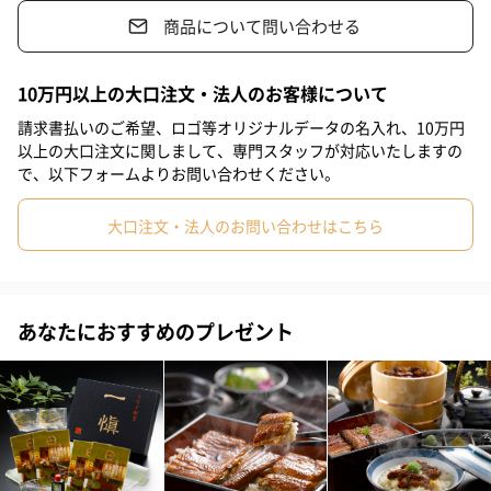
・名古屋名物「ひつまぶし」を、割烹の味に仕上げました。
商品について問い合わせる
#同僚女性
#上司男性
#上司女性
#男友達
#彼氏
・専用の出汁や薬味も詰め合わせております。
#40代
#50代
#20代後半
#30代
#70代
#20代前半
10万円以上の大口注文・法人のお客様について
#80代
#90代
・蒲焼は、「贈答用に」と目利きの職人が活うなぎを選び抜き、
請求書払いのご希望、ロゴ等オリジナルデータの名入れ、10万円
豊橋の名店が監修した特製だれを使用して香ばしく焼き上げてお
以上の大口注文に関しまして、専門スタッフが対応いたしますの
で、以下フォームよりお問い合わせください。
ります。
大口注文・法人のお問い合わせはこちら
旨味を存分に引き出した「特製だれ」
・「特製だれ」には鰻の骨を使用し、旨味を存分に引き出してお
あなたにおすすめのプレゼント
ります。※骨がそのまま入っているわけではありません。
「ご自宅に割烹の味を届けたい」という思いを実現