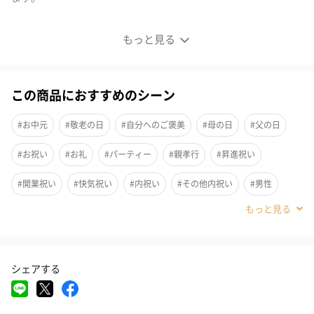
うなぎ割烹自慢の味をご家庭で
もっと見る
この商品におすすめのシーン
#お中元
#敬老の日
#自分へのご褒美
#母の日
#父の日
#お祝い
#お礼
#パーティー
#親孝行
#昇進祝い
#開業祝い
#快気祝い
#内祝い
#その他内祝い
#男性
#女性
#夫
#妻
#父親
#母親
#祖母
#祖父
#義母
#義父
#娘
#弟
#姪
#甥
#部下男性
シェアする
#部下女性
#取引先男性
#取引先女性
#親戚男性
#親戚女性
#息子
#姉
#妹
#兄
#彼女
#同僚男性