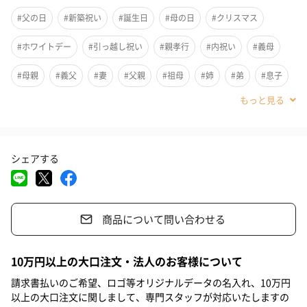
#父の日
#新築祝い
#誕生日
#母の日
#クリスマス
#ホワイトデー
#引っ越し祝い
#親孝行
#内祝い
#義母
#母親
#義父
#妻
#父親
#祖母
#姉
#弟
#息子
#娘
#姪
#甥
#部下男性
#部下女性
#取引先男性
#取引先女性
#親戚男性
#親戚女性
#妹
#兄
#彼女
シェアする
#同僚男性
#同僚女性
#上司男性
#上司女性
#祖父
#夫
#女性
#男性
#男友達
#女友達
#彼氏
#40代
商品について問い合わせる
#50代
#20代後半
#30代
#70代
#20代前半
#80代
#90代
インテリア感覚でも愉しめるガラスサーバー。
10万円以上の大口注文・法人のお客様について
請求書払いのご希望、ロゴ等オリジナルデータの名入れ、10万円
ハンドメイドのガラスとバンブーのフタを組み合わせたガラスサ
以上の大口注文に関しまして、専門スタッフが対応いたしますの