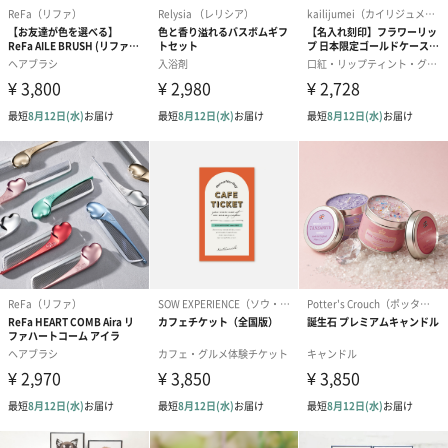
アールグレイ（HAPPY
アールグレイティー
フルーツティー
BIRTHDAY TO YOU）
（660円）
円）
（660円）
スイーツ
スイーツを同梱してお届けいたします。ギフトへの＋αにおすすめ
です。