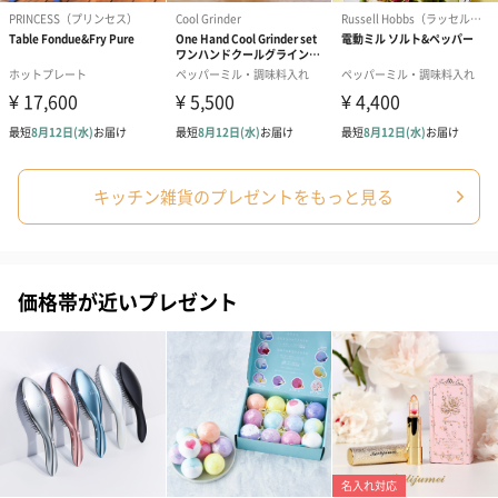
フラワーテディベア
テディベア（バニラ）
テディベア（
（2,390円）
（1,760円）
ル）（1,760円
キッチン雑貨のプレゼントをもっと見る
紅茶・コーヒー・スイーツ
価格帯が近いプレゼント
紅茶・コーヒー・スイーツを同梱してお届けいたします。ギフト
への＋αにおすすめです。