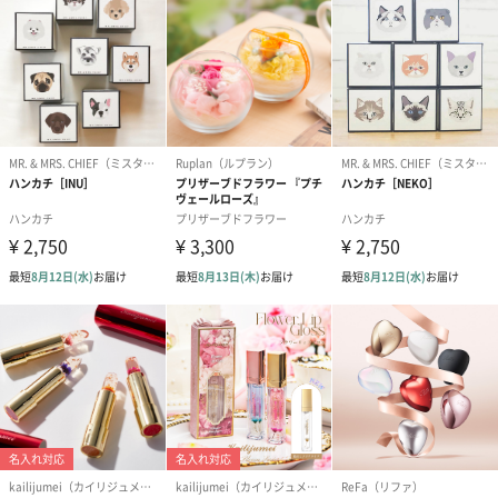
ゼリーバウム カット
麦わらパンダバウム
3層デザート 
（レモン＆紅茶）（432
（バナナ味）（540円）
ェ〜国産フル
円）
り〜 3号（86
スキンケアグッズ
スキンケアグッズを同梱してお届けします。
ハンドクリーム3本セッ
シャワージェル＆ハン
シャワージェ
ト【ありがとう】
ドクリーム（ピンクグ
ドクリーム（
（1,100円）
レープフルーツ）
ッシュローズ）（
（2,145円）
円）