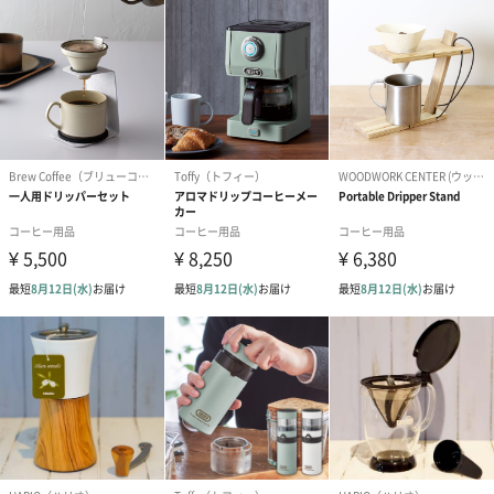
ダンボール装飾（ひま
ダンボール装飾（チュ
ダンボール装
わり）（720円）
ーリップ）（720円）
イトピンク×
ト）（580円）
紙袋
お渡し用の紙袋です。
商品に合わせたサイズをお届けします。