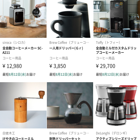
写真付きメッセージカ
写真付きメッセージカ
【誕生日】Hap
ード（680円）
ード（Thank you）ピ
Birthday ホ
ンク（680円）
刷なし）（11
のしカード
商品の形質上、のしを直接添付できない商品にのし風のカードを
同梱します。
※のし下はご記入いただけません。
※カードのデザインは一部変更する場合があります。
結婚祝い（御結婚御
出産祝い（御出産御
内祝い_蝶結び
祝）（110円）
祝）（110円）
（110円）