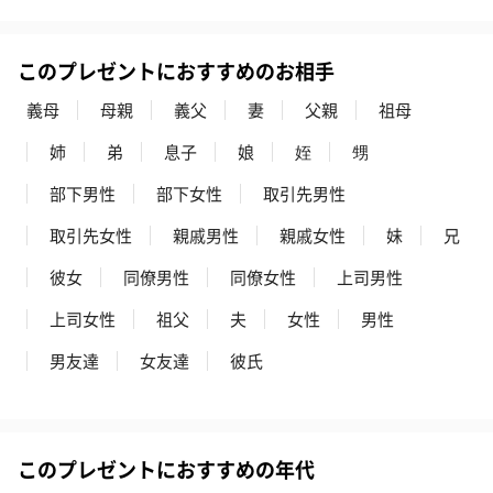
このプレゼントにおすすめのお相手
プレミアムビール イネ
実楽山田錦 特別純米
ジョニ－ウォ
ディット（712円）
酒（655円）
ブラック１２年（
義母
母親
義父
妻
父親
祖母
円）
姉
弟
息子
娘
姪
甥
部下男性
部下女性
取引先男性
おつまみ・その他
取引先女性
親戚男性
親戚女性
妹
兄
お酒にぴったりのおつまみ・サプリを同梱してお届けいたしま
す。
彼女
同僚男性
同僚女性
上司男性
上司女性
祖父
夫
女性
男性
男友達
女友達
彼氏
このプレゼントにおすすめの年代
いぶりがっことチーズ
ごろっとうまみ チーズ
しょっつるナッ