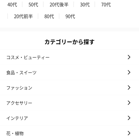
のオイル漬（981円）
のオイル漬（塩麹&レモ
円）
40代
50代
20代後半
30代
70代
ン）（981円）
20代前半
80代
90代
カテゴリーから探す
コスメ・ビューティー
食品・スイーツ
ファッション
アクセサリー
インテリア
花・植物