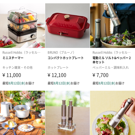
一部花材が写真と異なる場合がございます。予めご了承くださ
い。パッケージに入れてお届けします。
プリザーブドフラワー
プリザーブドフラワー
アミュレット 
ブーケ（ピンク）
ブーケ（ブルー）
ク）（1,500円
（2,580円）
（2,580円）
ぬいぐるみ
愛らしいぬいぐるみを同梱してお届けします。
誕生日・記念日・出産祝いなどのシーンにおすすめです。