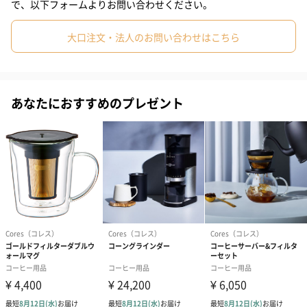
ーバーは、温かみと清潔感のあるデザインで、インテリア感覚で
で、以下フォームよりお問い合わせください。
も愉しめます。
大口注文・法人のお問い合わせはこちら
フタを外した状態であれば、電子レンジ・食器洗浄機・食器乾燥
機でのご使用が可能です。
あなたにおすすめのプレゼント
ティーポットとしても活躍
・容量は約500ml、サーバーにある2ヶ所の目盛は、容量のMAX位
置とHALF位置にあり、注ぐ湯量の目安になります。
・サーバーが丸い形なので、ティーポットとしてお使いいただけ
れば、茶葉が十分にジャンピングします。
コーヒー好きのための、コーヒーツールブランド