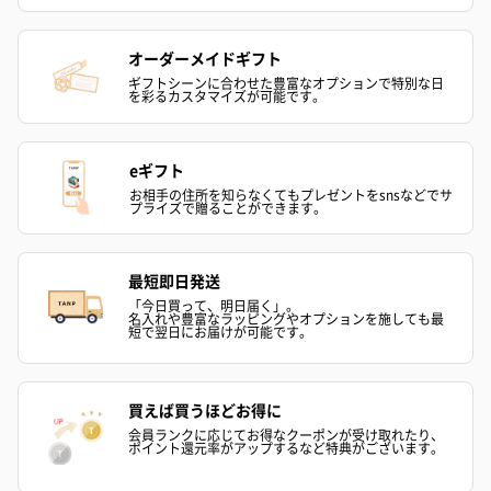
ハンドタオル・ハンカチを同梱してお届けいたします。ギフトへ
の＋αにおすすめです。
オーダーメイドギフト
ギフトシーンに合わせた豊富なオプションで特別な日
を彩るカスタマイズが可能です。
eギフト
お相手の住所を知らなくてもプレゼントをsnsなどでサ
プライズで贈ることができます。
花束ハンドタオル（ピ
花束ハンドタオル（ブ
花束ハンドタ
ンク）（1,760円）
ルー）（1,760円）
ワイト）（1,7
最短即日発送
「今日買って、明日届く」。
名入れや豊富なラッピングやオプションを施しても最
短で翌日にお届けが可能です。
キャンドル・お香
買えば買うほどお得に
キャンドル・お香を同梱してお届けいたします。
会員ランクに応じてお得なクーポンが受け取れたり、
ポイント還元率がアップするなど特典がございます。