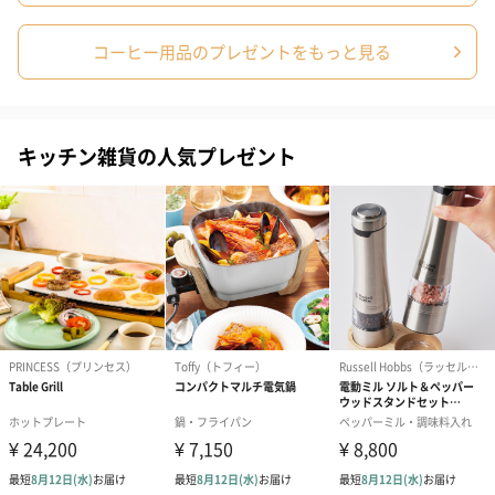
生花
生花のブーケを同梱します。
コーヒー用品のプレゼントをもっと見る
※9-15時にご注文いただく場合、最短のお届け可能日が通常より
も1日遅くなります。
キッチン雑貨の人気プレゼント
シーズンブーケ（ひま
ブーケ（ホワイトグリ
ブーケ（ピン
わり）（1,880円）
ーン）（1,650円）
（1,650円）
ドライフラワー・プリザーブドフラワー
自然のお花で作ったドライフラワー・プリザーブドフラワーを同
梱します。