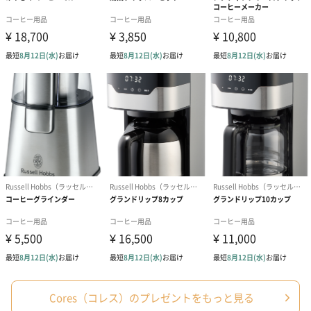
結婚祝いちょい足しギフト
結婚祝いギフトへの＋αにおすすめです。新生活を彩るギフトオプ
ションをご用意いたしました。
商品と同梱してお届けいたします。
ブライダルロリポップ
ブライダルロリポップ
今治タオルケ
ドレス（いちご味)
タキシード（コーラ味)
ンドタオル・
（1,122円）
（1,122円）
タオル）（3,4
Cores（コレス）のプレゼントをもっと見る