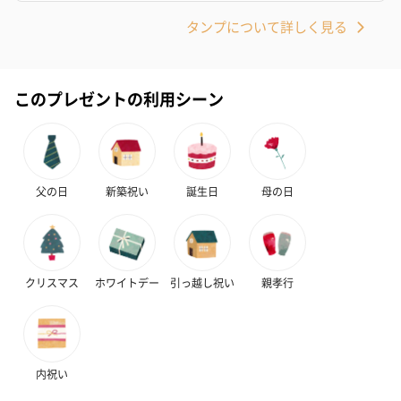
タンプについて詳しく見る
このプレゼントの利用シーン
フラッグカプセル：イ
フラッグカプセル：イ
ショートイン
ンセンススティック
ンセンススティック
（GRAPE AND
（END）（880円）
（St.OSMANTHUS）
（880円）
（880円）
父の日
新築祝い
誕生日
母の日
お酒
お酒を同梱してお届けいたします。
クリスマス
ホワイトデー
引っ越し祝い
親孝行
※20歳未満の方への酒類の販売はいたしません。
内祝い