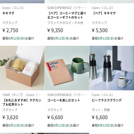
原材料
ホウケイ酸ガラス、竹
サイズ（外
150㎜×125㎜×115㎜
箱）
重量
390g
お届けセット
・本体
内容
・取扱説明書
原産国
中国
商品オプション情報
お届けボックスオプション
配送用のダンボールを装飾いたします。お相手のご住所に直接お
送りする際に人気のオプションです。お相手に直接手渡しする場
合は、紙袋との併用もおすすめです。