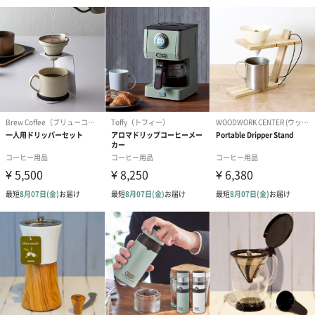
食卓をスタイリッシュに
「食卓をもっとおしゃれにしたい」という方にぴったりの商品と
なっています。
ご家族やご友人の大切な日やお祝いの日に、贈ってみてはいかが
商品詳細情報
原材料
ポリプロピレン、ステンレス、ガラス
サイズ（外
240㎜×185㎜×300㎜
箱）
重量
1800g
お届けセット
・本体
内容
・取扱説明書兼保証書