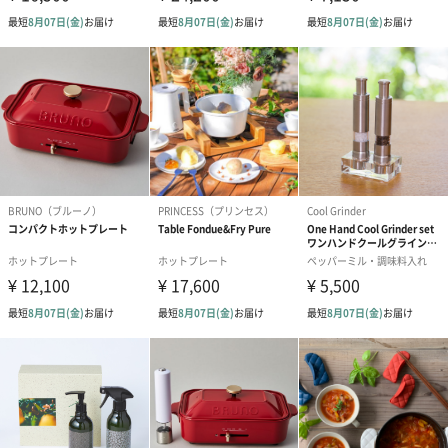
ブライダルロリポップ
ブライダルロリポップ
夫婦箸と箸置
ドレス（いちご味)
タキシード（コーラ味)
（2,420円）
（1,122円）
（1,122円）
生花
生花のブーケを同梱します。
※9-15時にご注文いただく場合、最短のお届け可能日が通常より
も1日遅くなります。