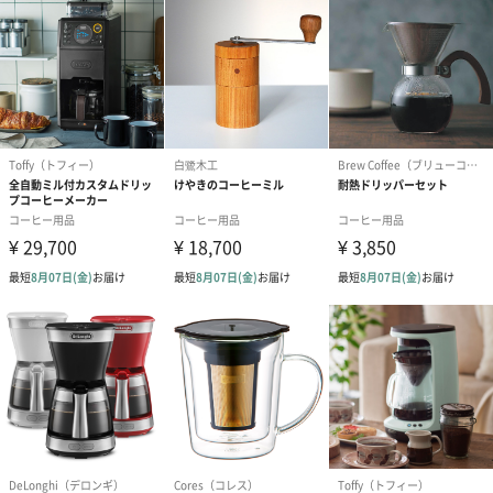
メッセージカード（通常・写真・グリーティング）
誕生日や結婚祝い・出産祝いなど、様々なシーンのメッセージカ
ードを同梱します。
メッセージカードや封筒のデザインは一部変更する場合がありま
す。
写真付きメッセージカ
写真付きメッセージカ
【誕生日】Hap
ード（680円）
ード（Thank you）ピ
Birthday ホ
ンク（680円）
刷なし）（11