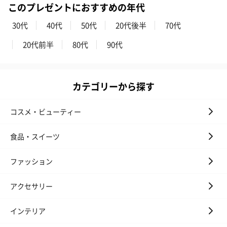
お酒
このプレゼントにおすすめの年代
お酒を同梱してお届けいたします。
30代
40代
50代
20代後半
70代
※20歳未満の方への酒類の販売はいたしません。
20代前半
80代
90代
カテゴリーから探す
コスメ・ビューティー
プレミアムビール イネ
実楽山田錦 特別純米
ジョニ－ウォ
食品・スイーツ
ディット（712円）
酒（655円）
ブラック１２年（
円）
ファッション
アクセサリー
おつまみ・その他
お酒にぴったりのおつまみ・サプリを同梱してお届けいたしま
インテリア
す。