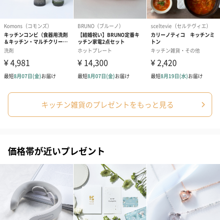
シーズンブーケ（ひま
ブーケ（ホワイトグリ
ブーケ（ピン
わり）（1,880円）
ーン）（1,650円）
（1,650円）
ドライフラワー・プリザーブドフラワー
自然のお花で作ったドライフラワー・プリザーブドフラワーを同
梱します。
一部花材が写真と異なる場合がございます。予めご了承くださ
い。パッケージに入れてお届けします。
キッチン雑貨のプレゼントをもっと見る
価格帯が近いプレゼント
プリザーブドフラワー
プリザーブドフラワー
アミュレット 
ブーケ（ピンク）
ブーケ（ブルー）
ク）（1,500円
（2,580円）
（2,580円）