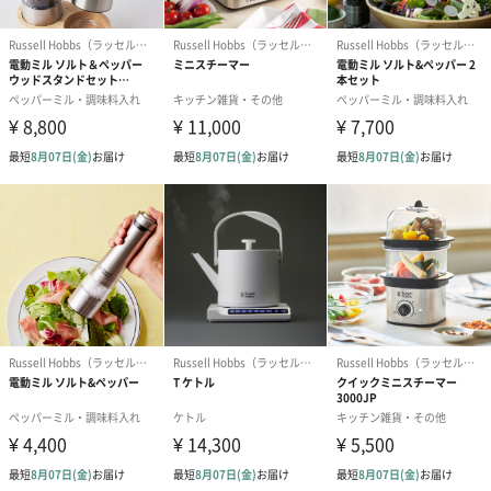
室においての目覚めの一杯や、忙しい朝に便利です。
安心・安全の伝統ブランド
電気ケトルの生みの親と呼ばれるブランド、「Russell Hobbs」
洗練されたデザインと技術力の高さから、世界各国で良品質の評
価を得ている、イギリスの代表的な家電ブランドです。
＜パッケージについて＞
白と黒を基調にしており、ラッピング包装なしでも見劣りしない
デザインです。