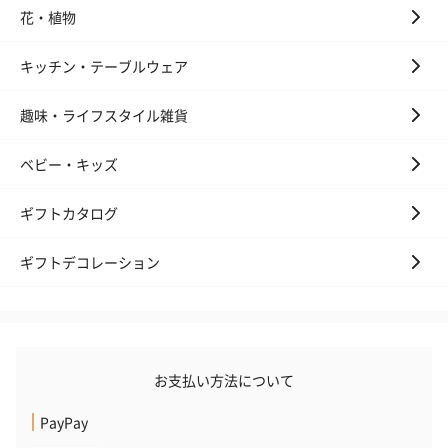
花・植物
キッチン・テーブルウェア
趣味・ライフスタイル雑貨
ベビー・キッズ
いぶりがっことチーズ
ごろっとうまみ チーズ
しょっつるナッ
のオイル漬（981円）
のオイル漬（塩麹&レモ
円）
ギフトカタログ
ン）（981円）
ギフトデコレーション
お支払い方法について
PayPay