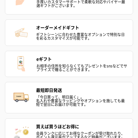
手厚いカスタマーサポートで柔軟な対応やバイヤー厳
選ギフトがございます。
オーダーメイドギフト
ハンドクリーム3本セッ
シャワージェル＆ハン
シャワージェ
ギフトシーンに合わせた豊富なオプションで特別な日
を彩るカスタマイズが可能です。
ト【ありがとう】
ドクリーム（ピンクグ
ドクリーム（
（1,100円）
レープフルーツ）
ッシュローズ）（
（2,145円）
円）
eギフト
お相手の住所を知らなくてもプレゼントをsnsなどでサ
プライズで贈ることができます。
リラックスグッズ
リラックスグッズを同梱してお届けします。
最短即日発送
「今日買って、明日届く」。
名入れや豊富なラッピングやオプションを施しても最
短で翌日にお届けが可能です。
買えば買うほどお得に
会員ランクに応じてお得なクーポンが受け取れたり、
ポイント還元率がアップするなど特典がございます。