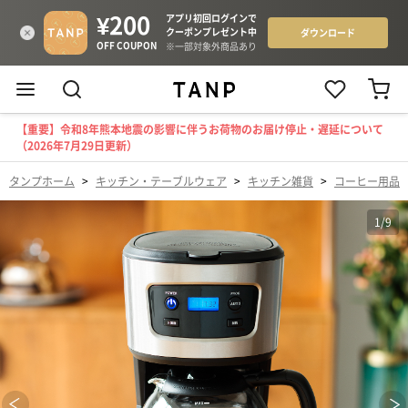
【重要】令和8年熊本地震の影響に伴うお荷物のお届け停止・遅延について
（2026年7月29日更新）
タンプホーム
>
キッチン・テーブルウェア
>
キッチン雑貨
>
コーヒー用品
1
/
9