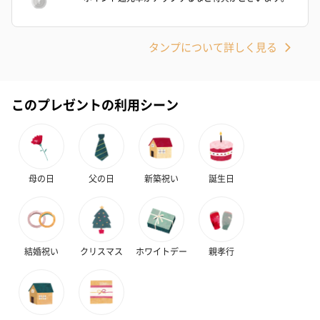
かき氷入浴剤4点セット
かき氷入浴剤4点セット
バスフラワー
（ブルー）（748円）
（イエロー）（748円）
【Thank you】
タンプについて詳しく見る
円）
このプレゼントの利用シーン
ハンドタオル・ハンカチ
ハンドタオル・ハンカチを同梱してお届けいたします。ギフトへ
の＋αにおすすめです。
母の日
父の日
新築祝い
誕生日
結婚祝い
クリスマス
ホワイトデー
親孝行
花束ハンドタオル（ピ
花束ハンドタオル（ブ
花束ハンドタ
ンク）（1,760円）
ルー）（1,760円）
ワイト）（1,7