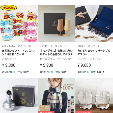
紅茶・コーヒー・スイーツを同梱してお届けいたします。ギフト
への＋αにおすすめです。
アールグレイ（HAPPY
アールグレイティー
フルーツティー
BIRTHDAY TO YOU）
（660円）
円）
（660円）
スイーツ
スイーツを同梱してお届けいたします。ギフトへの＋αにおすすめ