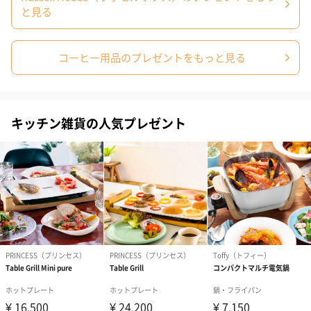
と見る
コーヒー用品のプレゼントをもっと見る
結婚祝い（結婚御祝）
出産祝い（御出産祝）
金銀結び切り(
キッチン雑貨の人気プレゼント
（110円）
（110円）
い用)（寿）（1
結婚祝いちょい足しギフト
結婚祝いギフトへの＋αにおすすめです。新生活を彩るギフトオプ
ションをご用意いたしました。
商品と同梱してお届けいたします。