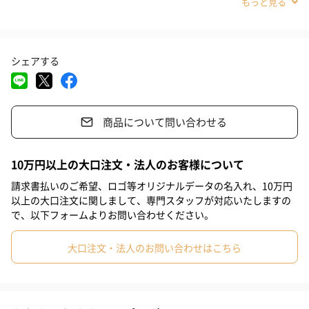
#夫
#妻
#祖母
#祖父
#娘
#弟
#姪
#甥
#部下男性
#部下女性
#取引先男性
#取引先女性
シェアする
#親戚男性
#親戚女性
#息子
#姉
#妹
#兄
#彼女
#同僚男性
#同僚女性
#上司男性
#上司女性
#男友達
商品について問い合わせる
#女友達
#彼氏
#30代
#40代
#50代
#20代後半
#70代
#20代前半
#80代
#90代
コーヒーと暮らす、をもっとお洒落に、手ごろな５カップ分のコ
10万円以上の大口注文・法人のお客様について
ーヒーメーカー。
請求書払いのご希望、ロゴ等オリジナルデータの名入れ、10万円
以上の大口注文に関しまして、専門スタッフが対応いたしますの
操作パネルを上部に配置することで、操作性とデザイン性を両
で、以下フォームよりお問い合わせください。
立。
大口注文・法人のお問い合わせはこちら
ステンレスシルバーとブラックの印象的な対比は、どんなインテ
リアにも自然に映えるお洒落さです。