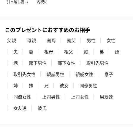
引っ越し祝い
内祝い
キャンドル・お香
このプレゼントにおすすめのお相手
キャンドル・お香を同梱してお届けいたします。
父親
母親
義母
義父
男性
女性
夫
妻
祖母
祖父
娘
弟
姪
甥
部下男性
部下女性
取引先男性
取引先女性
親戚男性
親戚女性
息子
姉
妹
兄
彼女
同僚男性
フラッグカプセル：イ
フラッグカプセル：イ
ショートイン
同僚女性
上司男性
上司女性
男友達
ンセンススティック
ンセンススティック
（GRAPE AND
（END）（880円）
（St.OSMANTHUS）
（880円）
女友達
彼氏
（880円）