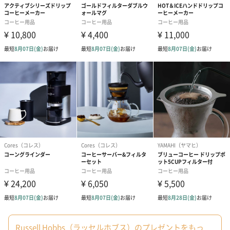
包装紙
包装紙でラッピングを施してお届けいたします。
ゴールド（390円）
ピンク（390円）
短冊のし
商品の形質上、短冊型の熨斗紙で対応させていただいておりま
す。
セット商品をご購入時に短冊のしオプションを選択された場合、
いずれかの商品1つに短冊のしを付けてお届けします。
Russell Hobbs（ラッセルホブス）のプレゼントをもっ