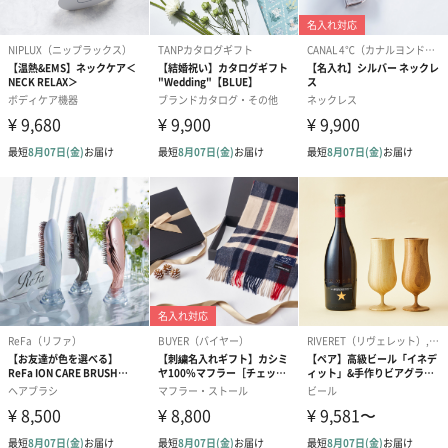
ぬいぐるみ
愛らしいぬいぐるみを同梱してお届けします。
誕生日・記念日・出産祝いなどのシーンにおすすめです。
フラワーテディベア
テディベア（バニラ）
テディベア（
（2,390円）
（1,760円）
ル）（1,760円
紅茶・コーヒー・スイーツ