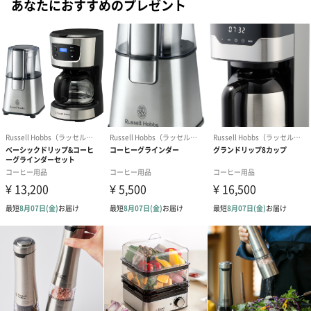
あなたにおすすめのプレゼント
優れた機能性で用途に合わせて使える
・一人の気軽なコーヒーブレイクはもちろん、夫婦やカップルの
テーブルにぴったりの５カップ分。
カラフェには淹れたいカップ数分のメジャーを表記。来客へのお
もてなしにも便利です。
・付属のパーマネントフィルターはそのまま粉を入れて使えるの
で、使い捨てのペーパーフィルターを使わなくても済み経済的で
す。
・スイッチを入れてから2時間後には自動的に電源オフ。保温機能
と延長機能を使えば、3時間まで保温可能です。
・タイマー機能がついているので前日夜にセットしておけば、寝