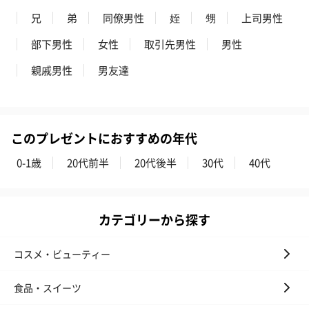
スキンケアグッズを同梱してお届けします。
兄
弟
同僚男性
姪
甥
上司男性
部下男性
女性
取引先男性
男性
親戚男性
男友達
このプレゼントにおすすめの年代
ハンドクリーム3本セッ
シャワージェル＆ハン
シャワージェ
0-1歳
20代前半
20代後半
30代
40代
ト【ありがとう】
ドクリーム（ピンクグ
ドクリーム（
（1,100円）
レープフルーツ）
ッシュローズ）（
（2,145円）
円）
カテゴリーから探す
リラックスグッズ
コスメ・ビューティー
リラックスグッズを同梱してお届けします。
食品・スイーツ