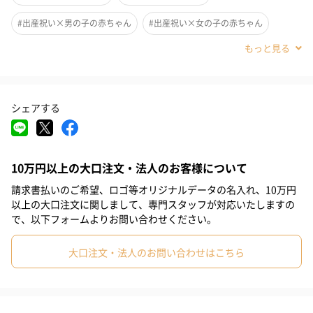
#出産祝い×男の子の赤ちゃん
#出産祝い×女の子の赤ちゃん
#出産祝い×娘
#出産祝い×女友達
#出産祝い×姉
#出産祝い×妹
#出産祝い×同僚女性
#出産祝い×上司女性
シェアする
#息子
#親戚女性
#取引先女性
#部下女性
#男の子の赤ちゃん
#女の子の赤ちゃん
#娘
#女友達
#姉
10万円以上の大口注文・法人のお客様について
#妹
#同僚女性
#上司女性
#兄
#弟
#同僚男性
#姪
請求書払いのご希望、ロゴ等オリジナルデータの名入れ、10万円
#甥
#上司男性
#部下男性
#女性
#取引先男性
#男性
以上の大口注文に関しまして、専門スタッフが対応いたしますの
オーガニックコットンとは、農薬や化学肥料を使わずに、
で、以下フォームよりお問い合わせください。
#親戚男性
#男友達
#0-1歳
#20代前半
#20代後半
自然のサイクルに逆らわない方法で育てられたコットンです。
大口注文・法人のお問い合わせはこちら
#30代
#40代
このコットンは農薬や化学肥料の散布を中止してから3年以上