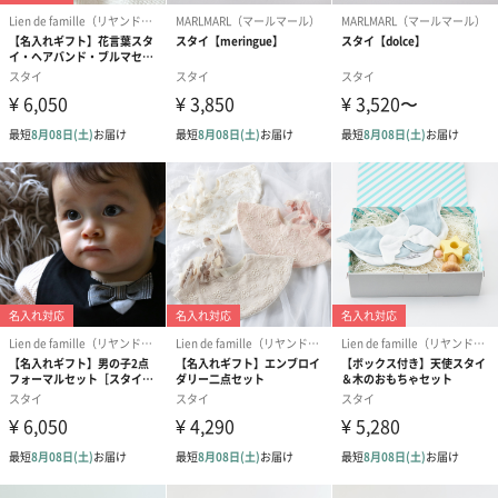
ダンボール装飾（ひま
ダンボール装飾（チュ
ダンボール装
わり）（720円）
ーリップ）（720円）
イトピンク×
ト）（580円）
刺繍名入れ
大切な方のお名前や記念日を刺繍でお入れします。
※ 写真は一例です。
※ 刺繍の仕上がり具合は、商品の素材・厚みにより個体差がある
場合がございます。予めご了承ください。（漢字、ひらがな・ピ
リオド不可）
※半角英字でご入力ください。また、文字は筆記体で刺繍される
ため、アルファベット大文字をご希望の場合は頭文字のみのご入
力をお願いします。
※全て大文字でご入力いただいた場合、刻印スペースの関係で頭