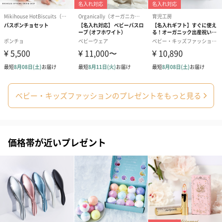
出産祝いギフトへの＋αにおすすめです。お母様にもお子様にも嬉
しいギフトオプションをご用意いたしました。
商品と同梱してお届けいたします。
ベビー・キッズファッションのプレゼントをもっと見る
絵本&うさぎ（ピンク）
ノンカフェインフルー
葉酸入りデカ
（2,702円）
ツティー（562円）
ヒー（875円）
価格帯が近いプレゼント
ベビーグッズ
出産祝いギフトへの＋αにおすすめです。新生児〜1歳ごろまでの
赤ちゃん向けのアイテムをご用意しました。
商品と同梱してお届けいたします。