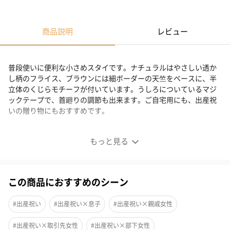
商品説明
レビュー
普段使いに便利な小さめスタイです。ナチュラルはやさしい透か
し柄のフライス、ブラウンには細ボーダーの天竺をベースに、半
立体のくじらモチーフが付いています。うしろについているマジ
ックテープで、首廻りの調節も出来ます。ご自宅用にも、出産祝
いの贈り物にもおすすめです。
100％オーガニックコットン
もっと見る
この商品におすすめのシーン
#出産祝い
#出産祝い×息子
#出産祝い×親戚女性
#出産祝い×取引先女性
#出産祝い×部下女性