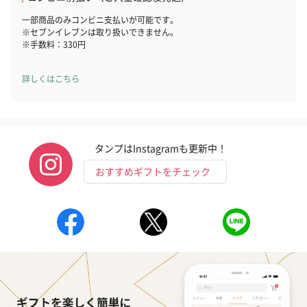
（END）（880円）
（St.OSMANTHUS）
（880円）
一部商品のみコンビニ支払いが可能です。
（880円）
※セブンイレブンは取り扱いできません。
※手数料：330円
詳しくはこちら
おつまみ・その他
お酒にぴったりのおつまみ・サプリを同梱してお届けいたしま
す。
タンプはInstagramも更新中！
おすすめギフトをチェック
いぶりがっことチーズ
ごろっとうまみ チーズ
しょっつるナッ
のオイル漬（981円）
のオイル漬（塩麹&レモ
円）
ン）（981円）