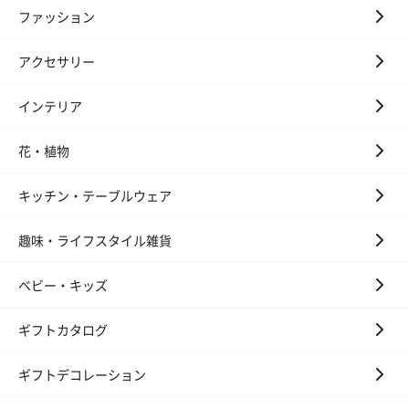
ファッション
アクセサリー
インテリア
かき氷入浴剤4点セット
かき氷入浴剤4点セット
バスフラワー
（ブルー）（748円）
（イエロー）（748円）
【Thank you】
花・植物
円）
キッチン・テーブルウェア
趣味・ライフスタイル雑貨
ハンドタオル・ハンカチ
ハンドタオル・ハンカチを同梱してお届けいたします。ギフトへ
ベビー・キッズ
の＋αにおすすめです。
ギフトカタログ
ギフトデコレーション