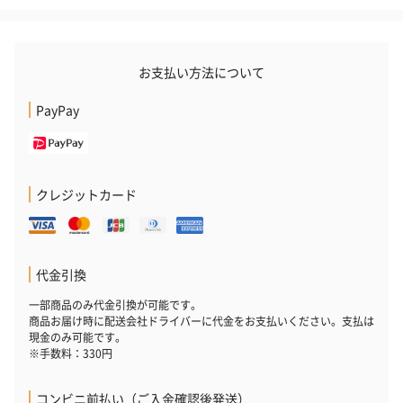
花束ハンドタオル（ピ
花束ハンドタオル（ブ
花束ハンドタ
お支払い方法について
ンク）（1,760円）
ルー）（1,760円）
ワイト）（1,7
PayPay
キャンドル・お香
クレジットカード
キャンドル・お香を同梱してお届けいたします。
代金引換
一部商品のみ代金引換が可能です。
商品お届け時に配送会社ドライバーに代金をお支払いください。支払は
現金のみ可能です。
※手数料：330円
フラッグカプセル：イ
フラッグカプセル：イ
ショートイン
コンビニ前払い（ご入金確認後発送）
ンセンススティック
ンセンススティック
（GRAPE AND