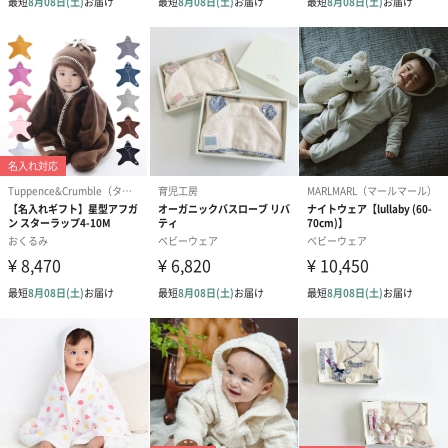
のしカード
商品の形質上、のしを直接添付できない商品にのし風のカードを
同梱します。
※のし下はご記入いただけません。
※カードのデザインは一部変更する場合があります。
結婚祝い（御結婚御
出産祝い（御出産御
内祝い_蝶結び
祝）（110円）
祝）（110円）
（110円）
出産祝いちょい足しギフト