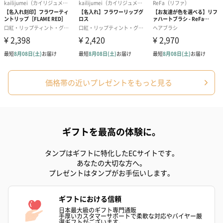
プリザーブドフラワー
プリザーブドフラワー
アミュレット 
ブーケ（ピンク）
ブーケ（ブルー）
ク）（1,500円
（2,580円）
（2,580円）
価格帯の近いプレゼントをもっと見る
ぬいぐるみ
愛らしいぬいぐるみを同梱してお届けします。
誕生日・記念日・出産祝いなどのシーンにおすすめです。
ギフトを最高の体験に。
タンプはギフトに特化したECサイトです。
あなたの大切な方へ。
プレゼントはタンプがお手伝いします。
ギフトにおける信頼
日本最大級のギフト専門通販
手厚いカスタマーサポートで柔軟な対応やバイヤー厳
フラワーテディベア
テディベア（バニラ）
テディベア（
選ギフトがございます。