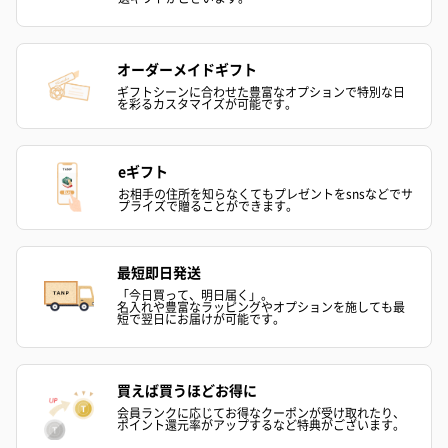
（2,390円）
（1,760円）
ル）（1,760円
オーダーメイドギフト
ギフトシーンに合わせた豊富なオプションで特別な日
を彩るカスタマイズが可能です。
紅茶・コーヒー・スイーツ
紅茶・コーヒー・スイーツを同梱してお届けいたします。ギフト
への＋αにおすすめです。
eギフト
お相手の住所を知らなくてもプレゼントをsnsなどでサ
プライズで贈ることができます。
最短即日発送
「今日買って、明日届く」。
名入れや豊富なラッピングやオプションを施しても最
短で翌日にお届けが可能です。
アールグレイ（HAPPY
アールグレイティー
フルーツティー
BIRTHDAY TO YOU）
（660円）
円）
買えば買うほどお得に
（660円）
会員ランクに応じてお得なクーポンが受け取れたり、
ポイント還元率がアップするなど特典がございます。