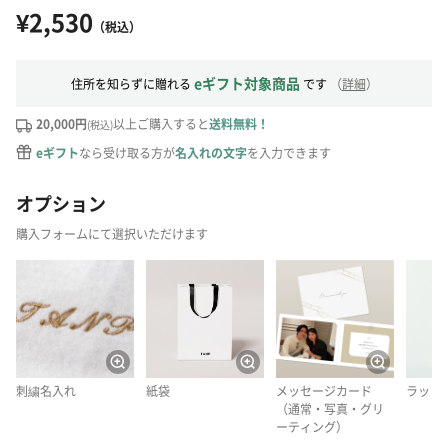
¥2,530
（税込）
eギフト対象商品
住所を知らずに贈れる
です
（
詳細
）
20,000円
以上ご購入すると
送料無料！
(税込)
eギフト
なら受け取る方が
名入れの文字
を入力できます
オプション
購入フォームにて選択いただけます
刺繍名入れ
紙袋
メッセージカード
ラッピ
（通常・写真・グリ
ーティング）