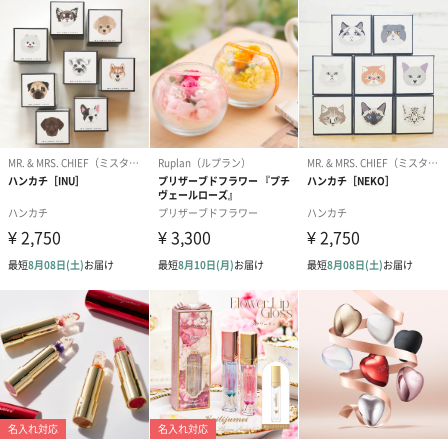
シーズンブーケ（ひま
ブーケ（ホワイトグリ
ブーケ（ピン
わり）（1,880円）
ーン）（1,650円）
（1,650円）
ドライフラワー・プリザーブドフラワー
自然のお花で作ったドライフラワー・プリザーブドフラワーを同
梱します。
一部花材が写真と異なる場合がございます。予めご了承くださ
い。パッケージに入れてお届けします。