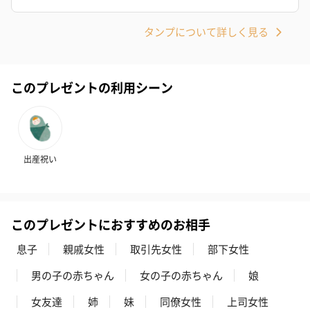
タンプについて詳しく見る
スイーツ
スイーツを同梱してお届けいたします。ギフトへの＋αにおすすめ
です。
このプレゼントの利用シーン
出産祝い
ゼリーバウム カット
麦わらパンダバウム
3層デザート 
このプレゼントにおすすめのお相手
（レモン＆紅茶）（432
（バナナ味）（540円）
ェ〜国産フル
息子
親戚女性
取引先女性
部下女性
円）
り〜 3号（86
男の子の赤ちゃん
女の子の赤ちゃん
娘
女友達
姉
妹
同僚女性
上司女性
スキンケアグッズ