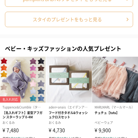
写真付きメッセージカ
写真付きメッセージカ
【誕生日】Hap
ード（680円）
ード（Thank you）ピ
Birthday ホ
ンク（680円）
刷なし）（11
スタイのプレゼントをもっと見る
ラッピング
ベビー・キッズファッションの人気プレゼント
ギフトラッピングを施してお届けいたします。
コットン巾着 【誕生
コットン巾着 【誕生
コットン巾着 
日】（グレー）M（550
日】（スモーキーピン
とう】 M（55
円）
ク）M（550円）