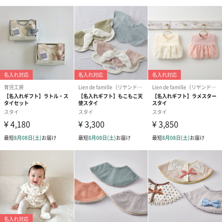
サイズ
（本体）縦16cm×横
原産高
日本
重さ
１９g
パッケージ
幅19cm×奥行17cm×高さ0.5cm
洗濯方法
手洗可
商品オプション情報
お届けボックスオプション
配送用のダンボールを装飾いたします。お相手のご住所に直接お
送りする際に人気のオプションです。お相手に直接手渡しする場
合は、紙袋との併用もおすすめです。