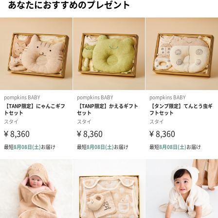
経過した健康な土壌で有機肥料を使い、殺虫剤の代わりにてんと
あなたにおすすめのプレゼント
う虫を放して栽培されます。
そして収穫は霜が降って自然に葉が落ちてから行われます。
糸や生地・製品にする工程でも化学薬剤を使う従来方法を見直
し、
地球にやさしい物作りを目指しています。
更にオーガニックコットンの認証基準の中には、農産業の権利を
守る項目があります。
私たちはこのフェアトレードの取引により、
生産者たちの健康と貧困からの救済に少しずつでも貢献していけ
るようにと願っています。