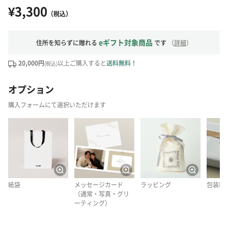
¥3,300
（税込）
eギフト対象商品
住所を知らずに贈れる
です
（
詳細
）
20,000円
以上ご購入すると
送料無料！
(税込)
オプション
購入フォームにて選択いただけます
紙袋
メッセージカード
ラッピング
包装紙
（通常・写真・グリ
ーティング）