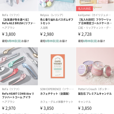
のし
結婚祝い（御結婚御
出産祝い（御出産御
結婚内祝い（
祝）（110円）
祝）（110円）
（110円）
結婚祝いちょい足しギフト
結婚祝いギフトへの＋αにおすすめです。新生活を彩るギフトオプ
ションをご用意いたしました。
商品と同梱してお届けいたします。