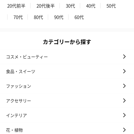
20代前半
20代後半
30代
40代
50代
70代
80代
90代
60代
かき氷入浴剤4点セット
かき氷入浴剤4点セット
バスフラワー
カテゴリーから探す
（ブルー）（748円）
（イエロー）（748円）
【Thank you】
円）
コスメ・ビューティー
食品・スイーツ
ハンドタオル・ハンカチ
ファッション
ハンドタオル・ハンカチを同梱してお届けいたします。ギフトへ
の＋αにおすすめです。
アクセサリー
インテリア
花・植物