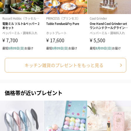
コットン巾着 【誕生
コットン巾着 【誕生
コットン巾着 
日】（グレー）M（550
日】（スモーキーピン
とう】 M（55
円）
ク）M（550円）
包装紙
ラッピングを施してお届けいたします。
キッチン雑貨のプレゼントをもっと見る
価格帯が近いプレゼント
ゴールド（390円）
ピンク（390円）
グリーン（39