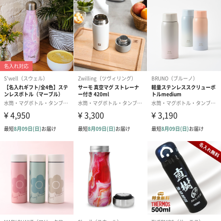
商品詳細情報
成分/原材料
外側:SUS201ステンレス、
内側:SUS304ステンレス、 ポリプロピレン、シリコン
タオル：綿100％
サイズ/寸法
ボトル:(φ7.5×H15.5cm/380mℓ)1
タオル：75×34cm
幅・奥行き・
21×21×9cm
高さ
重さ
0.65kg
原産国
タンブラー：中国
タオル：日本（今治）
金属材質
ボトル:外側/SUS201、内側/SUS304
商品オプション情報