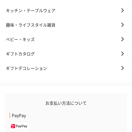
キッチン・テーブルウェア
花束ハンドタオル（ピ
花束ハンドタオル（ブ
花束ハンドタ
ンク）（1,760円）
ルー）（1,760円）
ワイト）（1,7
趣味・ライフスタイル雑貨
ベビー・キッズ
キャンドル・お香
ギフトカタログ
キャンドル・お香を同梱してお届けいたします。
ギフトデコレーション
お支払い方法について
PayPay
フラッグカプセル：イ
フラッグカプセル：イ
ショートイン
ンセンススティック
ンセンススティック
（GRAPE AND
（END）（880円）
（St.OSMANTHUS）
（880円）