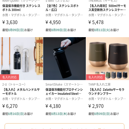
お届けボックスオプション
配送用のダンボールを装飾いたします。お相手のご住所に直接お
送りする際に人気のオプションです。お相手に直接手渡しする場
合は、紙袋との併用もおすすめです。
ダンボール装飾（ひま
ダンボール装飾（チュ
ダンボール装
わり）（720円）
ーリップ）（720円）
イトピンク×
ト）（580円）
紙袋