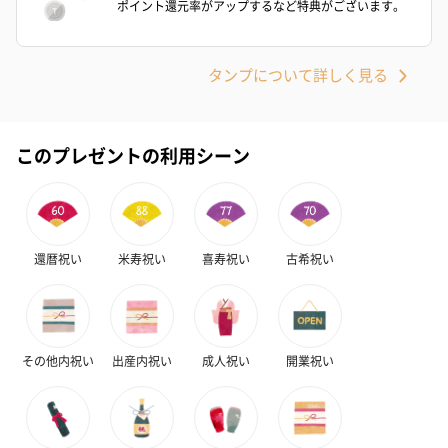
ポイント還元率がアップするなど特典がございます。
タンプについて詳しく見る
紅茶・コーヒー・スイーツ
紅茶・コーヒー・スイーツを同梱してお届けいたします。ギフト
への＋αにおすすめです。
このプレゼントの利用シーン
還暦祝い
米寿祝い
喜寿祝い
古希祝い
アールグレイ（HAPPY
アールグレイティー
フルーツティー
BIRTHDAY TO YOU）
（660円）
円）
その他内祝い
出産内祝い
成人祝い
開業祝い
（660円）