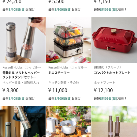
写真付きメッセージカ
写真付きメッセージカ
【誕生日】Hap
ード（680円）
ード（Thank you）ピ
Birthday ホ
ンク（680円）
刷なし）（11
ラッピング
ギフトラッピングを施してお届けいたします。