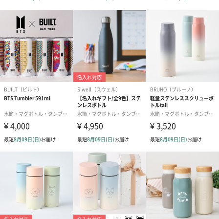
ブロンズ＆シルバー
#結婚祝い×妻
#結婚祝い×夫
#結婚祝い×女性
上質でつややかなカラーです。
#結婚祝い×男性
#結婚祝い×男友達
#結婚祝い×女友達
#結婚祝い×彼氏
#結婚内祝い
#男子大学生
#親戚女性
#親戚男性
#義母
#義父
#部下女性
#部下男性
#甥
今治タオルだからこその品質
#姪
#娘
#息子
#姉
#妹
#兄
#弟
#女子大学生
綿の中でも特に選りすぐった超極細綿を使用したタオルです。滑
#彼女
#同僚男性
#同僚女性
#上司男性
#上司女性
らかな独特のドレープ、綿自身の優れた吸水性と構成本数の多さ
から強さと温かみがあります。
#祖父
#祖母
#母親
#父親
#妻
#夫
#女性
・優れた吸水性と安全性が、今治タオルの証。今治タオルのブラ
#男性
#男友達
#女友達
#彼氏
#20代前半
#20代後半
ンドマークとロゴは、日本最大のタオル産地今治で独自の品質基
準に合格した物に付与されます。
#30代
#40代
#50代
#70代
#80代
#90代
#60代
「思いをとどける」記念日やいつものお礼に