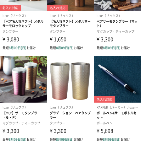
#自分へのご褒美
#引っ越し祝い
#就職祝い
#入学祝い
「楽しさ、豊かさ、安らぎ」が生まれるアイテムを提案します。
#敬老の日
#クリスマス
#記念日
#お祝い
#父の日
#母の日
#結婚祝い
#結婚祝い×男子大学生
「手にもつ」 おいしい温度をキープ
#結婚祝い×親戚女性
#結婚祝い×親戚男性
#結婚祝い×義母
本体の内側と外側の間は真空構造になっています。
#結婚祝い×義父
#結婚祝い×部下女性
#結婚祝い×部下男性
#結婚祝い×甥
#結婚祝い×姪
#結婚祝い×娘
そのため、熱が外に伝わりにくく冷たいものも温かいものも飲み
頃温度を保ちます。
#結婚祝い×息子
#結婚祝い×姉
#結婚祝い×妹
#結婚祝い×兄
#結婚祝い×弟
#結婚祝い×女子大学生
#結婚祝い×彼女
#結婚祝い×同僚男性
#結婚祝い×同僚女性
#結婚祝い×上司男性
#結婚祝い×上司女性
#結婚祝い×祖父
上品な２色展開
#結婚祝い×祖母
#結婚祝い×母親
#結婚祝い×父親