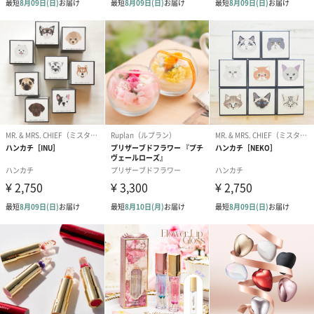
ブライダルロリポップ
ブライダルロリポップ
夫婦箸と箸置
ドレス（いちご味)
タキシード（コーラ味)
（2,420円）
（1,122円）
（1,122円）
生花
生花のブーケを同梱します。
※9-15時にご注文いただく場合、最短のお届け可能日が通常より
も1日遅くなります。