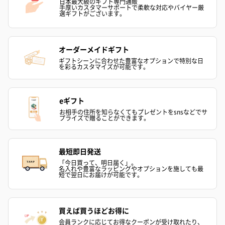
日本最大級のギフト専門通販
手厚いカスタマーサポートで柔軟な対応やバイヤー厳
選ギフトがございます。
プリザーブドフラワー
プリザーブドフラワー
アミュレット 
ブーケ（ピンク）
ブーケ（ブルー）
ク）（1,500円
（2,580円）
（2,580円）
オーダーメイドギフト
ギフトシーンに合わせた豊富なオプションで特別な日
を彩るカスタマイズが可能です。
ぬいぐるみ
愛らしいぬいぐるみを同梱してお届けします。
eギフト
誕生日・記念日・出産祝いなどのシーンにおすすめです。
お相手の住所を知らなくてもプレゼントをsnsなどでサ
プライズで贈ることができます。
最短即日発送
「今日買って、明日届く」。
名入れや豊富なラッピングやオプションを施しても最
短で翌日にお届けが可能です。
フラワーテディベア
テディベア（バニラ）
テディベア（
買えば買うほどお得に
（2,390円）
（1,760円）
ル）（1,760円
会員ランクに応じてお得なクーポンが受け取れたり、