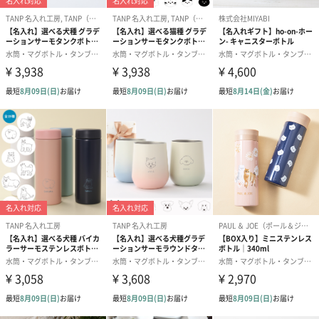
大切な人の心にとどくプレゼントを。
贈り物として、美味しい料理をとどけるうつわとして…。
“もの” だけでなく“想い” をとどけ、人と人をつなぐ手助けになる
ものづくりがしたいと考えています。
日頃お世話になっている方へ、または特別な日を迎える方への贈
り物として、
こちらの『サーモボトル＆今治タオルＳ』はぴったりです。
高級感のある木箱に入れてお届けいたします。とても上品なパッ
ケージに包んで、大切な人へ。