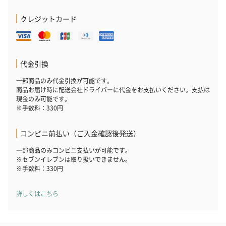
（880円）
クレジットカード
お酒
代金引換
お酒を同梱してお届けいたします。
※20歳未満の方への酒類の販売はいたしません。
一部商品のみ代金引換が可能です。
商品お届け時に配送会社ドライバーに代金をお支払いください。支払は
現金のみ可能です。
※手数料：330円
コンビニ前払い（ご入金確認後発送）
一部商品のみコンビニ支払いが可能です。
※セブンイレブンは取り扱いできません。
※手数料：330円
プレミアムビール イネ
実楽山田錦 特別純米
ジョニ－ウォ
ディット（712円）
酒（655円）
ブラック１２年（
詳しくはこちら
円）