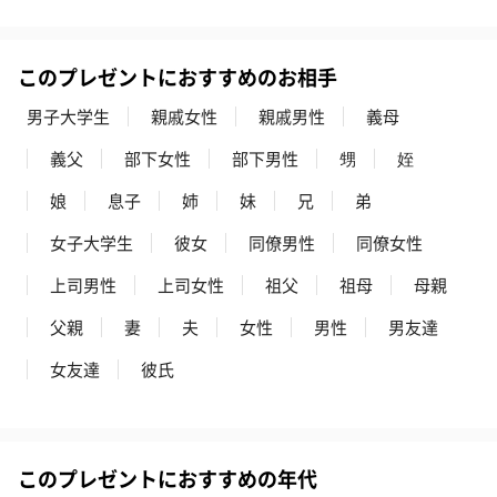
スキンケアグッズを同梱してお届けします。
このプレゼントにおすすめのお相手
男子大学生
親戚女性
親戚男性
義母
義父
部下女性
部下男性
甥
姪
娘
息子
姉
妹
兄
弟
ハンドクリーム3本セッ
シャワージェル＆ハン
シャワージェ
女子大学生
彼女
同僚男性
同僚女性
ト【ありがとう】
ドクリーム（ピンクグ
ドクリーム（
（1,100円）
レープフルーツ）
ッシュローズ）（
上司男性
上司女性
祖父
祖母
母親
（2,145円）
円）
父親
妻
夫
女性
男性
男友達
女友達
彼氏
リラックスグッズ
リラックスグッズを同梱してお届けします。
このプレゼントにおすすめの年代