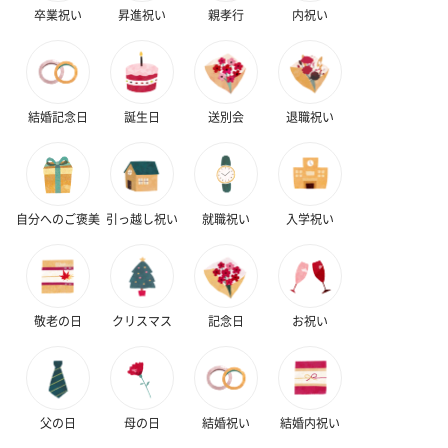
卒業祝い
昇進祝い
親孝行
内祝い
スイーツ
スイーツを同梱してお届けいたします。ギフトへの＋αにおすすめ
です。
結婚記念日
誕生日
送別会
退職祝い
自分へのご褒美
引っ越し祝い
就職祝い
入学祝い
ゼリーバウム カット
麦わらパンダバウム
3層デザート 
（レモン＆紅茶）（432
（バナナ味）（540円）
ェ〜国産フル
敬老の日
クリスマス
記念日
お祝い
円）
り〜 3号（86
スキンケアグッズ
父の日
母の日
結婚祝い
結婚内祝い