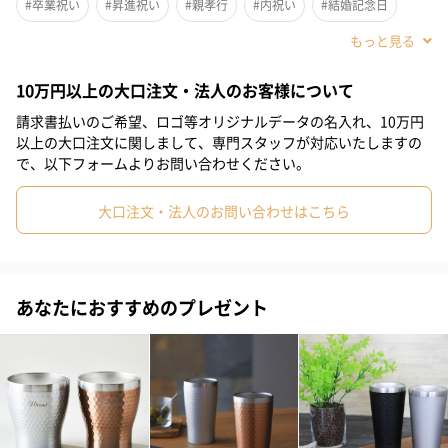
#卒業祝い
#昇進祝い
#親孝行
#内祝い
#結婚記念日
#誕生日
#誕生日×男子大学生
#誕生日×親戚女性
10万円以上の大口注文・法人のお客様について
#誕生日×親戚男性
#誕生日×義母
#誕生日×義父
請求書払いのご希望、ロゴ等オリジナルデータの名入れ、10万円
#誕生日×部下女性
#誕生日×部下男性
#誕生日×甥
ーブランド のこだわりー
以上の大口注文に関しまして、専門スタッフが対応いたしますの
で、以下フォームよりお問い合わせください。
#誕生日×姪
#誕生日×娘
#誕生日×息子
#誕生日×姉
私たちは、ライフスタイルが多様化し、
ひとりひとりの価値観が違う時代の中で毎日の生活を送っていま
大口注文・法人のお問い合わせはこちら
#誕生日×妹
#誕生日×兄
#誕生日×弟
#誕生日×女子大学生
す。
#誕生日×彼女
#誕生日×同僚男性
#誕生日×同僚女性
そんな現代の暮らしや生活空間に合った
#誕生日×上司男性
#誕生日×上司女性
#誕生日×祖父
あなたにおすすめのプレゼント
人々の暮らしや心に寄り添い、時になぐさめ、時には喜びを与え
られるような、
#誕生日×祖母
#誕生日×母親
#誕生日×父親
#誕生日×妻
様々な感性に共鳴する商品をお届けしたいと考えています。
#誕生日×夫
#誕生日×女性
#誕生日×男性
#誕生日×男友達
また、食事は暮らしに大切なエネルギーの源です。
#誕生日×女友達
#誕生日×彼氏
#送別会
#退職祝い
食生活をライフスタイルの中心と考え、使う人の食卓へ