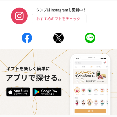
おつまみ・その他
タンプはInstagramも更新中！
お酒にぴったりのおつまみ・サプリを同梱してお届けいたしま
す。
おすすめギフトをチェック
いぶりがっことチーズ
ごろっとうまみ チーズ
しょっつるナッ
のオイル漬（981円）
のオイル漬（塩麹&レモ
円）
ン）（981円）