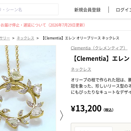
新規会員登録
ログイ
届け停止・遅延について（2026年7月29日更新）
>
>
サリー
ネックレス
【Clementia】エレン オリーブリース ネックレス
Clementia（クレメンティア）
【Clementia】エ
ネックレス
オリーブの枝で作られた冠は、
冠を象った、珍しいリース型の
にもぴったりなキュートなデザ
¥13,200
（税込）