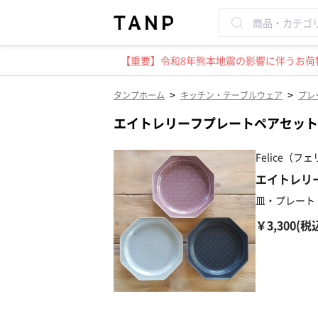
【重要】令和8年熊本地震の影響に伴うお荷物
>
>
タンプホーム
キッチン・テーブルウェア
プレ
エイトレリーフプレートペアセット
Felice（フ
エイトレリ
皿・プレート
￥3,300(税