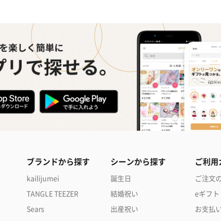
ブランドから探す
シーンから探す
ご利用
kailijumei
誕生日
ご注文
TANGLE TEEZER
結婚祝い
eギフト
Sears
出産祝い
お支払