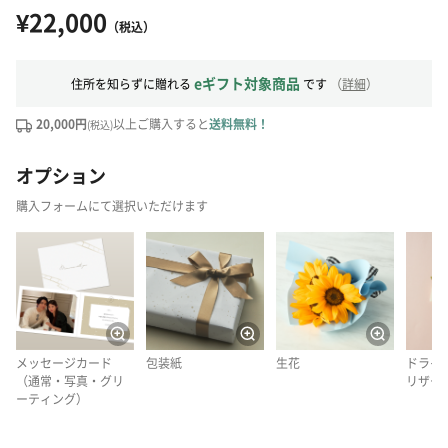
¥22,000
（税込）
eギフト対象商品
住所を知らずに贈れる
です
（
詳細
）
20,000円
以上ご購入すると
送料無料！
(税込)
オプション
購入フォームにて選択いただけます
メッセージカード
包装紙
生花
ドライ
（通常・写真・グリ
リザー
ーティング）