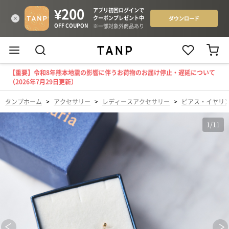
【重要】令和8年熊本地震の影響に伴うお荷物のお届け停止・遅延について
（2026年7月29日更新）
タンプホーム
>
アクセサリー
>
レディースアクセサリー
>
ピアス・イヤリ
1
/
11