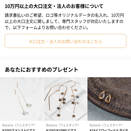
う。そこでドロップモチーフは、『神の涙のように生きる活力を
10万円以上の大口注文・法人のお客様について
#部下女性
#義母
#親戚女性
#20代前半
#20代後半
与えてくれるように』と願いが込められているのです。『悲しみ
の涙が喜びの涙に変わりますように！』というメッセージも。
請求書払いのご希望、ロゴ等オリジナルデータの名入れ、10万円
#30代
#40代
#50代
#70代
#80代
#90代
#60代
以上の大口注文に関しまして、専門スタッフが対応いたしますの
で、以下フォームよりお問い合わせください。
クヨクヨと一通り落ち込んでとことん泣いたら、あとは立ち上が
るのみ。一歩前進したい時、ポジティブになりたい時、心穏やか
大口注文・法人のお問い合わせはこちら
に過ごしたい時におすすめのモチーフ。
あなたにおすすめのプレゼント
安心の素材
アレルギーの出にくい高品質な18金で仕上げております。変色な
どの心配も少ないため、長く使うのに安心。
上品な専用BOXでお届け