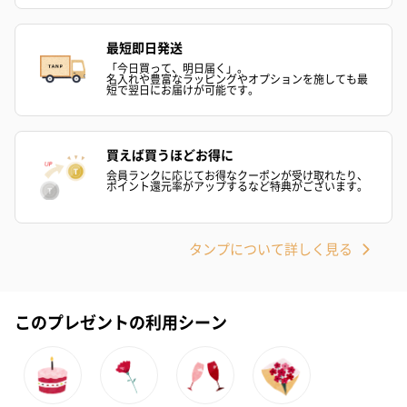
お酒
お酒を同梱してお届けいたします。
最短即日発送
※20歳未満の方への酒類の販売はいたしません。
「今日買って、明日届く」。
名入れや豊富なラッピングやオプションを施しても最
短で翌日にお届けが可能です。
買えば買うほどお得に
会員ランクに応じてお得なクーポンが受け取れたり、
ポイント還元率がアップするなど特典がございます。
プレミアムビール イネ
実楽山田錦 特別純米
ジョニ－ウォ
タンプについて詳しく見る
ディット（712円）
酒（655円）
ブラック１２年（
円）
このプレゼントの利用シーン
おつまみ・その他
お酒にぴったりのおつまみ・サプリを同梱してお届けいたしま
す。