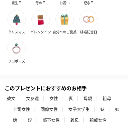
誕生日
母の日
お祝い
記念日
クリスマス
バレンタイン
自分へのご褒美
結婚記念日
いぶりがっことチーズ
ごろっとうまみ チーズ
しょっつるナッ
のオイル漬（981円）
のオイル漬（塩麹&レモ
円）
プロポーズ
ン）（981円）
このプレゼントにおすすめのお相手
彼女
女友達
女性
妻
母親
祖母
上司女性
同僚女性
女子大学生
妹
姉
娘
姪
部下女性
義母
親戚女性