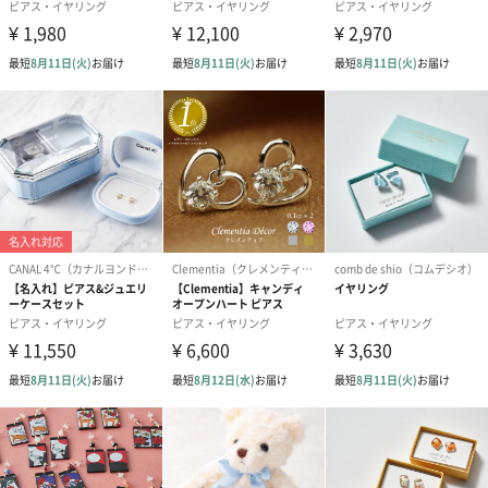
送りする際に人気のオプションです。お相手に直接手渡しする場
合は、紙袋との併用もおすすめです。
ダンボール装飾（ひま
ダンボール装飾（チュ
ダンボール装
わり）（720円）
ーリップ）（720円）
イトピンク×
ト）（580円）
メッセージカード（通常・写真・グリーティング）
誕生日や結婚祝い・出産祝いなど、様々なシーンのメッセージカ
ードを同梱します。
メッセージカードや封筒のデザインは一部変更する場合がありま
す。