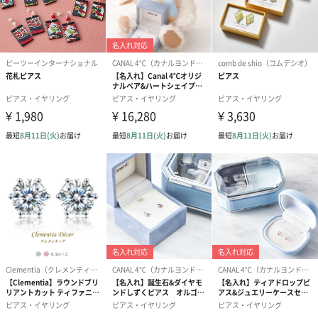
写真付きメッセージカ
写真付きメッセージカ
【誕生日】Hap
ード（680円）
ード（Thank you）ピ
Birthday ホ
ンク（680円）
刷なし）（11
包装紙
ラッピングを施してお届けいたします。