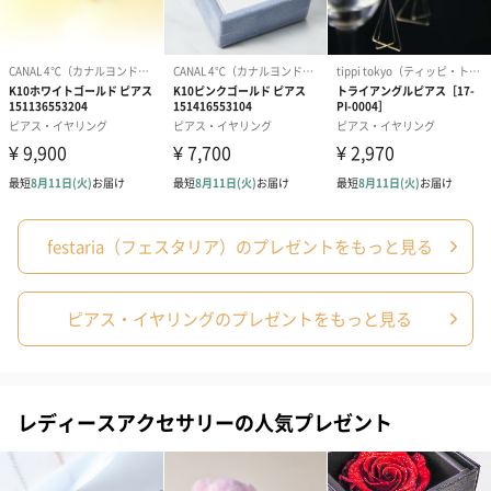
シーズンブーケ（ひま
ブーケ（ホワイトグリ
ブーケ（ピン
わり）（1,880円）
ーン）（1,650円）
（1,650円）
ドライフラワー・プリザーブドフラワー
自然のお花で作ったドライフラワー・プリザーブドフラワーを同
梱します。
一部花材が写真と異なる場合がございます。予めご了承くださ
い。パッケージに入れてお届けします。
festaria（フェスタリア）のプレゼントをもっと見る
ピアス・イヤリングのプレゼントをもっと見る
レディースアクセサリーの人気プレゼント
プリザーブドフラワー
プリザーブドフラワー
アミュレット 
ブーケ（ピンク）
ブーケ（ブルー）
ク）（1,500円
（2,580円）
（2,580円）