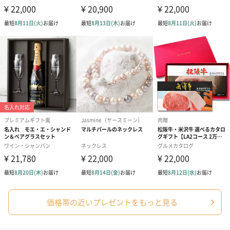
かき氷入浴剤4点セット
かき氷入浴剤4点セット
バスフラワー
（ブルー）（748円）
（イエロー）（748円）
【Thank you】
円）
ハンドタオル・ハンカチ
ハンドタオル・ハンカチを同梱してお届けいたします。ギフトへ
の＋αにおすすめです。
価格帯の近いプレゼントをもっと見る
花束ハンドタオル（ピ
花束ハンドタオル（ブ
花束ハンドタ
ンク）（1,760円）
ルー）（1,760円）
ワイト）（1,7