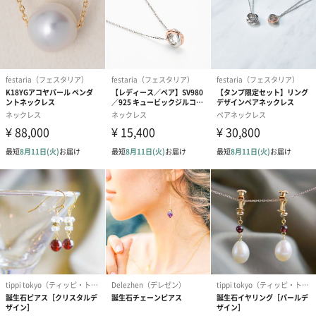
ありたい。
「フェスタリア ビジュソフィア」はそんな想いから生まれまし
た。
ジュエリーのひとつひとつに、輝く未来を込めて。
商品詳細情報
サイズ
商品の横幅:約4.6cm
商品の縦幅:約25.0cm
品番コード
61003-421230000
商品オプション情報
お届けボックスオプション
配送用のダンボールを装飾いたします。お相手のご住所に直接お