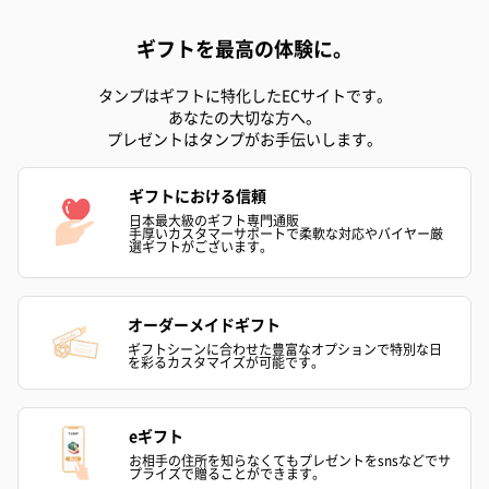
ギフトを最高の体験に。
タンプはギフトに特化したECサイトです。
キャンドル・お香
あなたの大切な方へ。
キャンドル・お香を同梱してお届けいたします。
プレゼントはタンプがお手伝いします。
ギフトにおける信頼
日本最大級のギフト専門通販
手厚いカスタマーサポートで柔軟な対応やバイヤー厳
選ギフトがございます。
オーダーメイドギフト
フラッグカプセル：イ
フラッグカプセル：イ
ショートイン
ギフトシーンに合わせた豊富なオプションで特別な日
を彩るカスタマイズが可能です。
ンセンススティック
ンセンススティック
（GRAPE AND
（END）（880円）
（St.OSMANTHUS）
（880円）
（880円）
eギフト
お相手の住所を知らなくてもプレゼントをsnsなどでサ
プライズで贈ることができます。