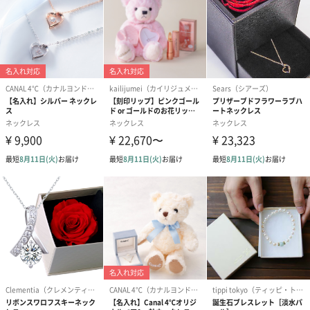
ぬいぐるみ
愛らしいぬいぐるみを同梱してお届けします。
誕生日・記念日・出産祝いなどのシーンにおすすめです。
フラワーテディベア
テディベア（バニラ）
テディベア（
（2,390円）
（1,760円）
ル）（1,760円
紅茶・コーヒー・スイーツ