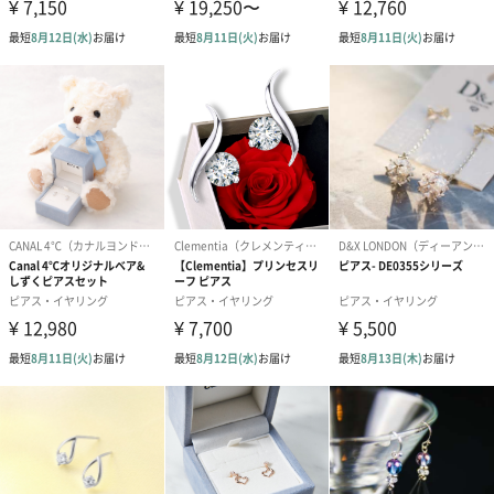
ゴールド（390円）
ピンク（390円）
グリーン（39
生花
生花のブーケを同梱します。
※9-15時にご注文いただく場合、最短のお届け可能日が通常より
も1日遅くなります。