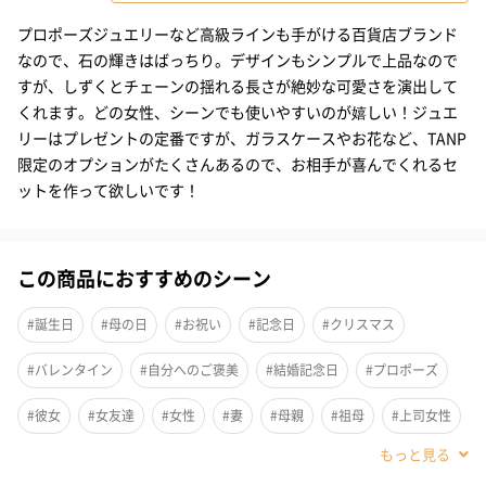
清潔感溢れるデザイン
プロポーズジュエリーなど高級ラインも手がける百貨店ブランド
なので、石の輝きはばっちり。デザインもシンプルで上品なので
さわやかでみずみずしいカラーとゴールドの相性は抜群です。
すが、しずくとチェーンの揺れる長さが絶妙な可愛さを演出して
アクアマリンのみずみずしいきらめきを添えたしずくモチーフの
くれます。どの女性、シーンでも使いやすいのが嬉しい！ジュエ
ピアス。
リーはプレゼントの定番ですが、ガラスケースやお花など、TANP
限定のオプションがたくさんあるので、お相手が喜んでくれるセ
ットを作って欲しいです！
チェーン
チェーン部分が長めで揺れ感のあるデザインです。
この商品におすすめのシーン
※使用している石は素材の特性により、色合いや形が多少異なり
ます。あらかじめご了承ください。
#誕生日
#母の日
#お祝い
#記念日
#クリスマス
#バレンタイン
#自分へのご褒美
#結婚記念日
#プロポーズ
#彼女
#女友達
#女性
#妻
#母親
#祖母
#上司女性
『神さまが流す涙のしずく』
乾いた大地を潤す恵みの雨を昔の人々はそう呼んでいたのだそ
#同僚女性
#女子大学生
#妹
#姉
#娘
#姪