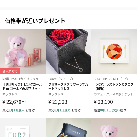
です。
価格帯が近いプレゼント
ゼリーバウム カット
麦わらパンダバウム
3層デザート 
（レモン＆紅茶）（432
（バナナ味）（540円）
ェ〜国産フル
円）
り〜 3号（86
スキンケアグッズ
スキンケアグッズを同梱してお届けします。