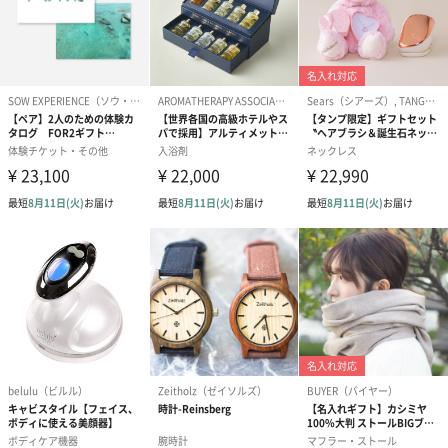
ハンドクリーム3本セッ
シャワージェル＆ハン
シャワージェ
ト【ありがとう】
ドクリーム（ピンクグ
ドクリーム（
（1,100円）
レープフルーツ）
ッシュローズ）（
（2,145円）
円）
リラックスグッズ
リラックスグッズを同梱してお届けします。