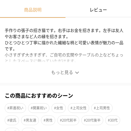
商品説明
レビュー
手作りの張子の招き猫です。右手はお金を招きます。左手は友人
やお客さまなど人の縁を招きます。
ひとつひとつ丁寧に描かれた繊細な柄と可愛い表情が魅力の一品
です。
小さすぎず大きすぎず、ご自宅の玄関やテーブルの上などちょっ
としたスペースに飾っていただけます。
和の物ですが色合いが柔らかく、洋風のインテリアにも合うデザ
もっと見る
インです。
招き猫8号サイズ レインボーカラー 鍵盤柄
この商品におすすめのシーン
#昇進祝い
#開業祝い
#女性
#上司女性
#上司男性
手作りの張子の招き猫
#彼氏
#男友達
#男性
#20代前半
#20代後半
#30代
手作りの張子の招き猫です。右手はお金を招きます。左手は友人
やお客さまなど人の縁を招きます。