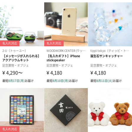
カラフルな七色の中に鍵盤の柄があしらわれています。
色とりどりな明るい旋律が聞こえて来そうです。
楽器を演奏される方、音楽好きな方へのギフトにも喜ばれそうで
す。
細かい柄もひとつひとつ職人による手描きです。
全身に柄が描かれているので、どの角度から見ても楽しめます。
後ろ姿も可愛いです。
カマクラ張子
張子人形作家五十嵐祐輔が主宰するカマクラ張子。
実家である春日部張子人形店で父五十嵐健二に師事し、
20年に渡り職人として張子作りに携わり、2019年に独立してカマ
クラ張子を立ち上げました。
妻の経営する雑貨店鎌倉molnを拠点にイベント出店、出張ワーク
ショップなどを行っています。
手作りならではの繊細な絵付けが魅力です。