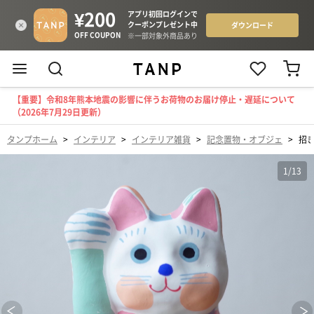
【重要】令和8年熊本地震の影響に伴うお荷物のお届け停止・遅延について
（2026年7月29日更新）
タンプホーム
>
インテリア
>
インテリア雑貨
>
記念置物・オブジェ
>
招
1
/
13