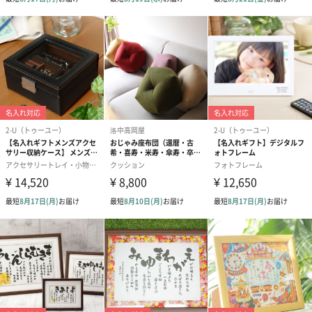
シーズンブーケ（ひま
ブーケ（ホワイトグリ
ブーケ（ピン
わり）（1,880円）
ーン）（1,650円）
（1,650円）
ドライフラワー・プリザーブドフラワー
自然のお花で作ったドライフラワー・プリザーブドフラワーを同
梱します。
一部花材が写真と異なる場合がございます。予めご了承くださ
い。パッケージに入れてお届けします。
プリザーブドフラワー
プリザーブドフラワー
アミュレット 
ブーケ（ピンク）
ブーケ（ブルー）
ク）（1,500円