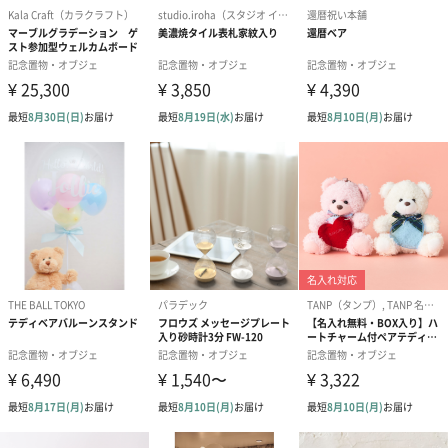
自身も2匹の猫と暮らす大の猫好きで、愛猫の柄のオリジナル招き
猫のオーダーも人気です。
商品詳細情報
素材
和紙
サイズ
高さ9cm 幅5.5cm 奥行き5.5cm
重さ
20g
生産国
日本
商品オプション情報
お届けボックスオプション