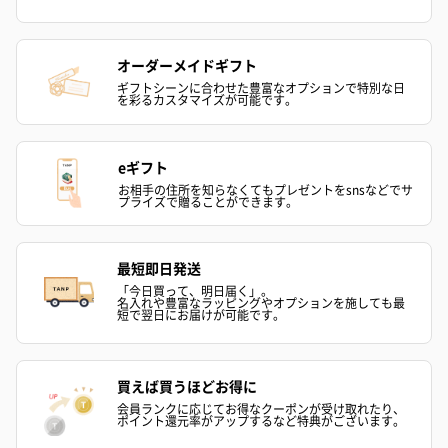
かき氷入浴剤4点セット
かき氷入浴剤4点セット
バスフラワー
（ブルー）（748円）
（イエロー）（748円）
【Thank you】
オーダーメイドギフト
円）
ギフトシーンに合わせた豊富なオプションで特別な日
を彩るカスタマイズが可能です。
eギフト
ハンドタオル・ハンカチ
お相手の住所を知らなくてもプレゼントをsnsなどでサ
プライズで贈ることができます。
ハンドタオル・ハンカチを同梱してお届けいたします。ギフトへ
の＋αにおすすめです。
最短即日発送
「今日買って、明日届く」。
名入れや豊富なラッピングやオプションを施しても最
短で翌日にお届けが可能です。
買えば買うほどお得に
会員ランクに応じてお得なクーポンが受け取れたり、
ポイント還元率がアップするなど特典がございます。
花束ハンドタオル（ピ
花束ハンドタオル（ブ
花束ハンドタ
ンク）（1,760円）
ルー）（1,760円）
ワイト）（1,7