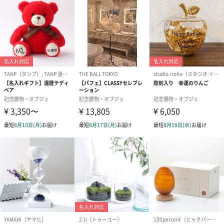
配送用のダンボールを装飾いたします。お相手のご住所に直接お
送りする際に人気のオプションです。お相手に直接手渡しする場
合は、紙袋との併用もおすすめです。
ダンボール装飾（ひま
ダンボール装飾（チュ
ダンボール装
わり）（720円）
ーリップ）（720円）
イトピンク×
ト）（580円）
紙袋
お渡し用の紙袋です。
商品に合わせたサイズをお届けします。