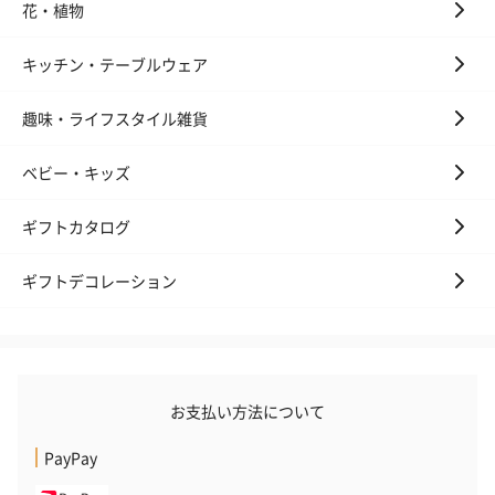
花・植物
キッチン・テーブルウェア
趣味・ライフスタイル雑貨
ベビー・キッズ
いぶりがっことチーズ
ごろっとうまみ チーズ
しょっつるナッ
ギフトカタログ
のオイル漬（981円）
のオイル漬（塩麹&レモ
円）
ン）（981円）
ギフトデコレーション
お支払い方法について
PayPay