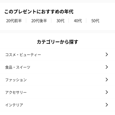
お酒
このプレゼントにおすすめの年代
お酒を同梱してお届けいたします。
※20歳未満の方への酒類の販売はいたしません。
20代前半
20代後半
30代
40代
50代
カテゴリーから探す
コスメ・ビューティー
食品・スイーツ
プレミアムビール イネ
実楽山田錦 特別純米
ジョニ－ウォ
ディット（712円）
酒（655円）
ブラック１２年（
円）
ファッション
アクセサリー
おつまみ・その他
インテリア
お酒にぴったりのおつまみ・サプリを同梱してお届けいたしま
す。