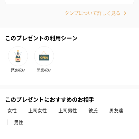
タンプについて詳しく見る
キャンドル・お香
このプレゼントの利用シーン
キャンドル・お香を同梱してお届けいたします。
昇進祝い
開業祝い
このプレゼントにおすすめのお相手
フラッグカプセル：イ
フラッグカプセル：イ
ショートイン
ンセンススティック
ンセンススティック
（GRAPE AND
女性
上司女性
上司男性
彼氏
男友達
（END）（880円）
（St.OSMANTHUS）
（880円）
（880円）
男性