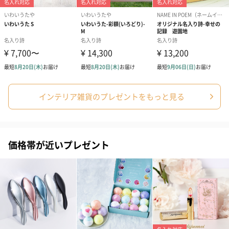
（2,580円）
（2,580円）
ぬいぐるみ
愛らしいぬいぐるみを同梱してお届けします。
誕生日・記念日・出産祝いなどのシーンにおすすめです。
インテリア雑貨のプレゼントをもっと見る
価格帯が近いプレゼント
フラワーテディベア
テディベア（バニラ）
テディベア（
（2,390円）
（1,760円）
ル）（1,760円