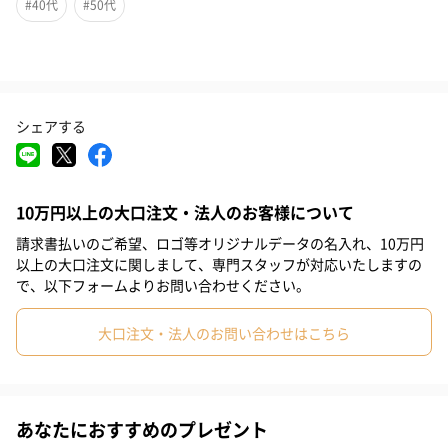
#40代
#50代
ひとつひとつ丁寧に描かれた繊細な柄と可愛い表情が魅力の一品
です。
シェアする
好きなスペースに飾れる
小さすぎず大きすぎず、ご自宅の玄関やテーブルの上などちょっ
としたスペースに飾っていただけます。
10万円以上の大口注文・法人のお客様について
お店をやられている方はカウンターや棚などに飾っても良さそう
請求書払いのご希望、ロゴ等オリジナルデータの名入れ、10万円
です。
以上の大口注文に関しまして、専門スタッフが対応いたしますの
縁起物ですので贈り物にも最適です。
で、以下フォームよりお問い合わせください。
和の物ですが色合いが柔らかく、洋風のインテリアにも合うデザ
インです。
大口注文・法人のお問い合わせはこちら
カラフルな色鮮やかなデザイン
あなたにおすすめのプレゼント