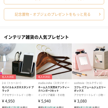
記念置物・オブジェのプレゼントをもっと見る
写真付きメッセージカ
写真付きメッセージカ
【誕生日】Hap
ード（680円）
ード（Thank you）ピ
Birthday ホ
ンク（680円）
刷なし）（11
インテリア雑貨の人気プレゼント
生花
生花のブーケを同梱します。
※9-15時にご注文いただく場合、最短のお届け可能日が通常より
も1日遅くなります。