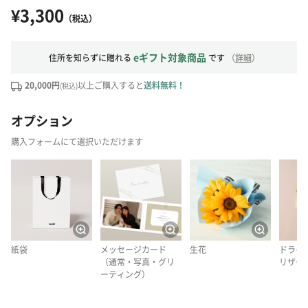
¥3,300
（税込）
eギフト対象商品
住所を知らずに贈れる
です
（
詳細
）
20,000円
以上ご購入すると
送料無料！
(税込)
オプション
購入フォームにて選択いただけます
紙袋
メッセージカード
生花
ドライ
（通常・写真・グリ
リザー
ーティング）