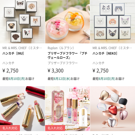
です。
ゼリーバウム カット
麦わらパンダバウム
3層デザート 
（レモン＆紅茶）（432
（バナナ味）（540円）
ェ〜国産フル
円）
り〜 3号（86
スキンケアグッズ
スキンケアグッズを同梱してお届けします。