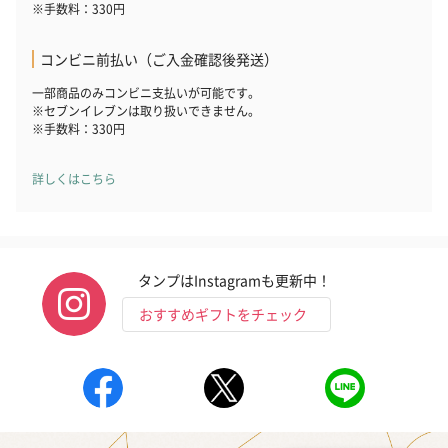
※手数料：330円
お酒
お酒を同梱してお届けいたします。
コンビニ前払い（ご入金確認後発送）
※20歳未満の方への酒類の販売はいたしません。
一部商品のみコンビニ支払いが可能です。
※セブンイレブンは取り扱いできません。
※手数料：330円
詳しくはこちら
プレミアムビール イネ
実楽山田錦 特別純米
ジョニ－ウォ
タンプはInstagramも更新中！
ディット（712円）
酒（655円）
ブラック１２年（
円）
おすすめギフトをチェック
おつまみ・その他
お酒にぴったりのおつまみ・サプリを同梱してお届けいたしま
す。