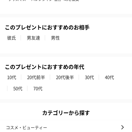
このプレゼントにおすすめのお相手
ハンドクリーム3本セッ
シャワージェル＆ハン
シャワージェ
彼氏
男友達
男性
ト【ありがとう】
ドクリーム（ピンクグ
ドクリーム（
（1,100円）
レープフルーツ）
ッシュローズ）（
（2,145円）
円）
このプレゼントにおすすめの年代
10代
20代前半
20代後半
30代
40代
リラックスグッズ
リラックスグッズを同梱してお届けします。
50代
70代
カテゴリーから探す
コスメ・ビューティー