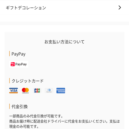
ンク）（1,760円）
ルー）（1,760円）
ワイト）（1,7
ギフトデコレーション
キャンドル・お香
キャンドル・お香を同梱してお届けいたします。
お支払い方法について
PayPay
クレジットカード
フラッグカプセル：イ
フラッグカプセル：イ
ショートイン
ンセンススティック
ンセンススティック
（GRAPE AND
代金引換
（END）（880円）
（St.OSMANTHUS）
（880円）
（880円）
一部商品のみ代金引換が可能です。
商品お届け時に配送会社ドライバーに代金をお支払いください。支払は
現金のみ可能です。