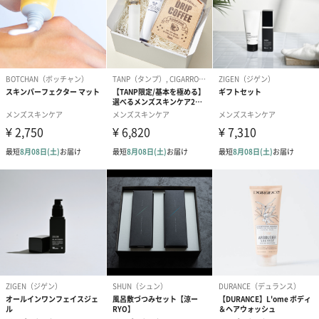
つきのない保湿ベールが身体を包み込み、潤いを閉じ込めます。
３. スキンケア製品との共通成分を配合
奇跡のリンゴや復活の木、黄金繭など、スキンケア製品との共通
成分を配合することで肌本来の美しさに働きかけ、健康で潤った
素肌に導きます。
BULK HOMME
「メンズスキンケアの、ベーシックであり続ける。」
ベーシックという価値。
「メンズスキンケアの、ベーシックであり続ける。」
ベーシックとは基準であり、基準とは研ぎ澄まされた価値です。