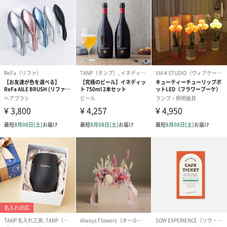
写真付きメッセージカ
写真付きメッセージカ
【誕生日】Hap
ード（680円）
ード（Thank you）ピ
Birthday ホ
ンク（680円）
刷なし）（11
生花
生花のブーケを同梱します。
※9-15時にご注文いただく場合、最短のお届け可能日が通常より
も1日遅くなります。