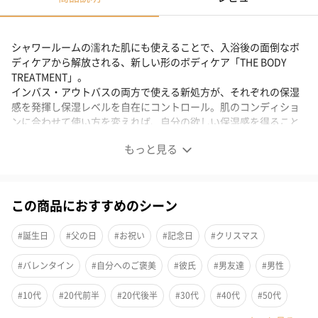
シャワールームの濡れた肌にも使えることで、入浴後の面倒なボ
ディケアから解放される、新しい形のボディケア「THE BODY
TREATMENT」。
インバス・アウトバスの両方で使える新処方が、それぞれの保湿
感を発揮し保湿レベルを自在にコントロール。肌のコンディショ
ンに合わせて使い方を変えれば、自分の欲しい保湿感を得ること
が可能に。
もっと見る
新しい形のボディケア
この商品におすすめのシーン
シャワールームの濡れた肌にも
#誕生日
#父の日
#お祝い
#記念日
#クリスマス
シャワールームの濡れた肌にも使えることで、入浴後の面倒なボ
ディケアから
#バレンタイン
#自分へのご褒美
#彼氏
#男友達
#男性
解放される、新しい形のボディケア。
#10代
#20代前半
#20代後半
#30代
#40代
#50代
インバス・アウトバスの両方で使える新処方が、それぞれの保湿