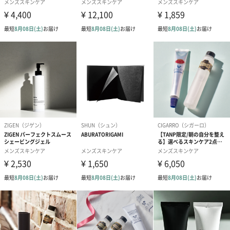
BULK HOMMEは、メンズスキンケアのベーシックとは何かを追い
求めています。
だからこそ、男性の素肌を見つめ、妥協なき研究開発を繰り返し
ながら生み出す
製品のすべてにベーシックと呼べる実感と根拠があるのです。
スキンケアは、特別で面倒なものと思われがちですが、洗顔で皮
脂や汚れを落とすことだって、立派なスキンケアです。
日々、紫外線や乾燥などにさらされる肌をいたわることは、女性
だけでなく男性にとっても欠かすことのできない大切なことなの
です。
BULK HOMMEを象徴する洗顔料、化粧水、乳液のパウチ容器。
この独特なパッケージデザインは、斬新さを追い求めたものでは
ありません。
それは、安全性と安定性を実現した上で、バルク（中身）で勝負
するという私たちの意志の体現であり、アイデンティティなので