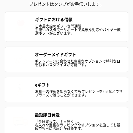
プレゼントはタンプがお手伝いします。
紅茶・コーヒー・スイーツ
紅茶・コーヒー・スイーツを同梱してお届けいたします。ギフト
への＋αにおすすめです。
ギフトにおける信頼
日本最大級のギフト専門通販
手厚いカスタマーサポートで柔軟な対応やバイヤー厳
選ギフトがございます。
オーダーメイドギフト
ギフトシーンに合わせた豊富なオプションで特別な日
を彩るカスタマイズが可能です。
アールグレイ（HAPPY
アールグレイティー
フルーツティー
BIRTHDAY TO YOU）
（660円）
円）
eギフト
（660円）
お相手の住所を知らなくてもプレゼントをsnsなどでサ
プライズで贈ることができます。
最短即日発送
「今日買って、明日届く」。
名入れや豊富なラッピングやオプションを施しても最
スイーツ
短で翌日にお届けが可能です。