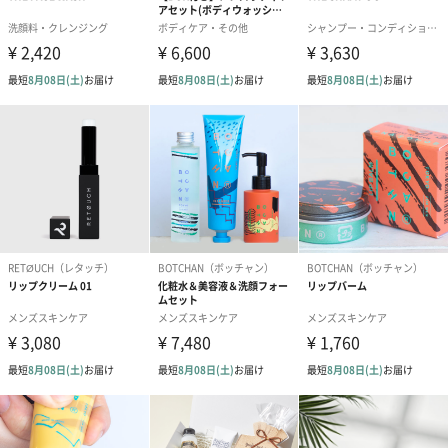
も重視しました。浸透した保湿成分が肌の内側から、肌の表面に
留まる皮膜が外側から保湿することで、潤いをなるべく長く継続
できる処方です。
水のベールが香り成分を包み込むので、保湿感と同時に、ほのか
な香りも継続します。
１．保湿レベルのカスタムが可能
「高抱水性オイル」「グリセリン」などの植物由来の油剤を組合
せベストバランスにすることで使い方の幅を広げ、使用部位に適
した保湿レベルに合わせてアレンジできるボディケアを可能にし
ました。
２．洗い流しても潤う秘密
濡れたままの体に使用することで大量の水分をキャッチし、ベタ