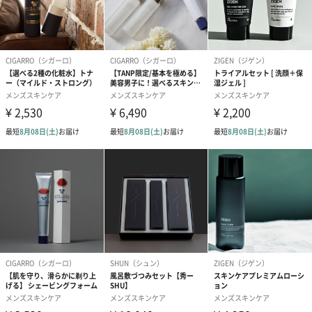
す。
BULKとは英語で「容器の中身」、HOMMEはフランス語で「男
性」を表します。
英語とフランス語。異なる言語からなるブランド名には、バルク
の研究開発を通して世界中の男性に「ベーシックスキンケア」の
答えを示し続けるという、想いと約束が込められています。
BULK HOMMEのすべての製品名につく「THE」。
そこには「これがメンズスキンケアのベーシック」である、とい
う意味が込められています。肌に本当に必要なものは何かを追い
求め、確かなエビデンス（根拠）の上に、瞬間的な使用感と長期
的な実感値を両立したとき、製品は「THE」を冠して世の中に送
り出されるのです。
商品詳細情報