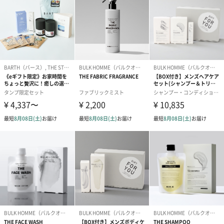
1本で全身のボディケア
体が乾燥している男性は意外と多いのではないでしょうか。
でもボディクリームを塗るのは面倒。そんな男性の隠れた悩みに
答えるアイテムを作りたい。その思いでTHE BODY TREATMENTを
作りました。お風呂でも、部屋でも使えるボディクリーム。これ
は、今までありそうでなかったアイテムです。恐らく業界初では
ないでしょうか。面倒くさがりな男性でもシンプルで効率的に、1
本で全身のボディケアができる。
その秘密は、使い方を変えることにより、クリームが抱える水分
量が変わると、付け心地や保湿感が大きく変わる特殊処方です。
そのまま付けたときの濃厚な保湿感と、濡れた状態で使ったとき
にクリームが水分を含むことによるやや軽めの保湿感を両立させ
ることに成功しました。
体は場所によって乾燥の度合いが違います。場所や好みに合わせ
て、濃厚な保湿にも、さらっと保湿も、どちらにでも対応できる
ことで、適切な保湿感を選んで使う事ができます。保湿感の継続