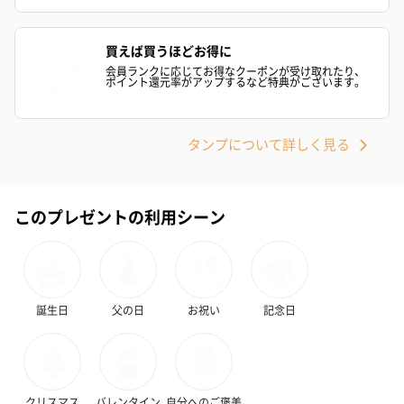
スイーツを同梱してお届けいたします。ギフトへの＋αにおすすめ
です。
買えば買うほどお得に
会員ランクに応じてお得なクーポンが受け取れたり、
ポイント還元率がアップするなど特典がございます。
タンプについて詳しく見る
ゼリーバウム カット
麦わらパンダバウム
3層デザート 
このプレゼントの利用シーン
（レモン＆紅茶）（432
（バナナ味）（540円）
ェ〜国産フル
円）
り〜 3号（86
スキンケアグッズ
誕生日
父の日
お祝い
記念日
スキンケアグッズを同梱してお届けします。
クリスマス
バレンタイン
自分へのご褒美