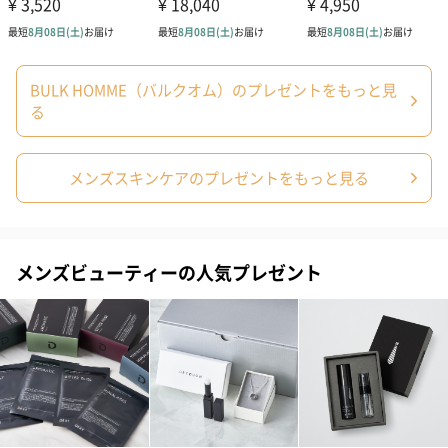
内容量
250ｇ
全成分表示
グリセリン、水、ジカプリン酸PG、ステアリルアルコ
ール、オリーブ果実油、BG、アラキデス-20、シア
BULK HOMME（バルクオム）のプレゼントをもっと見
脂、ラウロイルグルタミン酸ジ(フィトステリル/オク
チルドデシル)、ベヘニルアルコール、リンゴ果実培養
る
細胞エキス、セイヨウシロヤナギ樹皮エキス、グリセ
リルグルコシド、加水分解シルク、シロキクラゲ多糖
体、温泉水、ツバキ種子油、チャ葉エキス、レシチ
メンズスキンケアのプレゼントをもっと見る
ン、ユズ果実エキス、ローズマリー葉エキス、クララ
根エキス、酸化亜鉛、カプリル酸グリセリル、シクロ
デキストリン、トコフェロール、クエン酸、ベントナ
イト、ヒドロキシエチルセルロース、含水シリカ、キ
サンタンガム、ペンチレングリコール、カプリリルグ
リコール、グリオキサール、水酸化Na、グリシン、フ
メンズビューティーの人気プレゼント
ェノキシエタノール、エタノール、香料
商品オプション情報
お届けボックスオプション