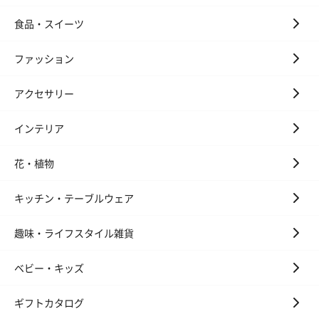
食品・スイーツ
かき氷入浴剤4点セット
かき氷入浴剤4点セット
バスフラワー
（ブルー）（748円）
（イエロー）（748円）
【Thank you】
ファッション
円）
アクセサリー
インテリア
ハンドタオル・ハンカチ
ハンドタオル・ハンカチを同梱してお届けいたします。ギフトへ
花・植物
の＋αにおすすめです。
キッチン・テーブルウェア
趣味・ライフスタイル雑貨
ベビー・キッズ
ギフトカタログ
花束ハンドタオル（ピ
花束ハンドタオル（ブ
花束ハンドタ