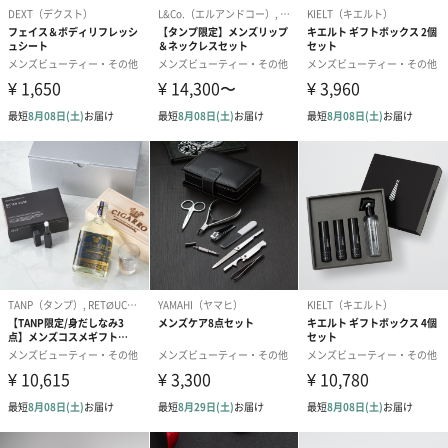
配送用のダンボールを装飾いたします。お相手のご住所に直接お
送りする際に人気のオプションです。お相手に直接手渡しする場
合は、紙袋との併用もおすすめです。
ダンボール装飾（ひま
ダンボール装飾（チュ
ダンボール装
わり）（720円）
ーリップ）（720円）
イトピンク×
ト）（580円）
紙袋
お渡し用の紙袋です。
商品に合わせたサイズをお届けします。