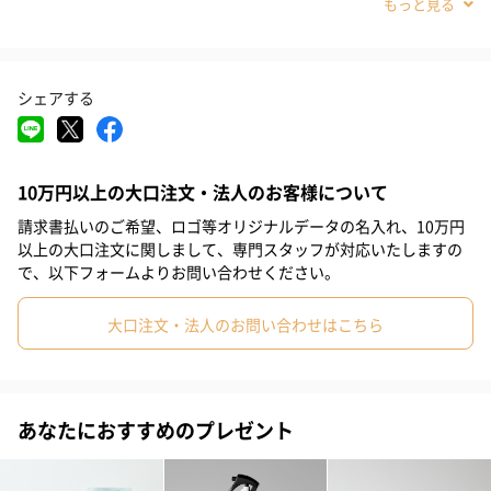
#70代
感を発揮し保湿レベルを自在にコントロール。肌のコンディショ
ンに合わせて使い方を変えれば、自分の欲しい保湿感を得ること
が可能に。
シェアする
自分らしい方法で。
10万円以上の大口注文・法人のお客様について
請求書払いのご希望、ロゴ等オリジナルデータの名入れ、10万円
使う人のコンディションに合わせて、使い分けられる新感
以上の大口注文に関しまして、専門スタッフが対応いたしますの
覚のボディケア。
で、以下フォームよりお問い合わせください。
「入浴時の体」「体を拭く前の体」「体を拭いた後の体」、それ
ぞれの保湿感を発揮する“THE BODY TREATMENT”。保湿レベルを
大口注文・法人のお問い合わせはこちら
自在にコントロールすることで、より自分好みの素肌を実現しま
す。
あなたにおすすめのプレゼント
体が乾燥している男性は意外と多い