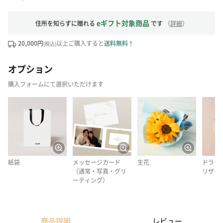
eギフト対象商品
住所を知らずに贈れる
です
（
詳細
）
20,000円
以上ご購入すると
送料無料！
(税込)
オプション
購入フォームにて選択いただけます
紙袋
メッセージカード
生花
ドライ
（通常・写真・グリ
リザー
ーティング）
商品説明
レビュー