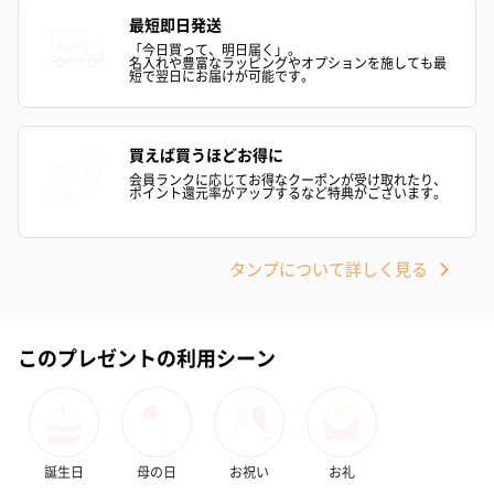
自然のお花で作ったドライフラワー・プリザーブドフラワーを同
最短即日発送
梱します。
「今日買って、明日届く」。
一部花材が写真と異なる場合がございます。予めご了承くださ
名入れや豊富なラッピングやオプションを施しても最
短で翌日にお届けが可能です。
い。パッケージに入れてお届けします。
買えば買うほどお得に
会員ランクに応じてお得なクーポンが受け取れたり、
ポイント還元率がアップするなど特典がございます。
タンプについて詳しく見る
プリザーブドフラワー
プリザーブドフラワー
アミュレット 
ブーケ（ピンク）
ブーケ（ブルー）
ク）（1,500円
（2,580円）
（2,580円）
このプレゼントの利用シーン
ぬいぐるみ
愛らしいぬいぐるみを同梱してお届けします。
誕生日
母の日
お祝い
お礼
誕生日・記念日・出産祝いなどのシーンにおすすめです。