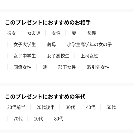
このプレゼントにおすすめのお相手
彼女
女友達
女性
妻
母親
女子大学生
義母
小学生高学年の女の子
女子中学生
女子高校生
上司女性
フラワーテディベア
テディベア（バニラ）
テディベア（
（2,390円）
（1,760円）
ル）（1,760円
同僚女性
娘
部下女性
取引先女性
紅茶・コーヒー・スイーツ
このプレゼントにおすすめの年代
紅茶・コーヒー・スイーツを同梱してお届けいたします。ギフト
20代前半
20代後半
30代
40代
50代
への＋αにおすすめです。
70代
10代
80代