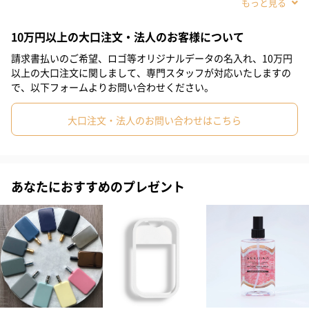
#誕生日×女子中学生
#誕生日×女子高校生
#母の日
#お祝い
■抗菌効果が７日間 持続！経済的！
■驚異の瞬間消臭力
10万円以上の大口注文・法人のお客様について
#お礼
#彼女
#女友達
#女性
#妻
#母親
■安心と信頼で選ばれている実績
請求書払いのご希望、ロゴ等オリジナルデータの名入れ、10万円
#女子大学生
#義母
#小学生高学年の女の子
#女子中学生
以上の大口注文に関しまして、専門スタッフが対応いたしますの
・植物由来の食品素材100%
で、以下フォームよりお問い合わせください。
#女子高校生
#上司女性
#同僚女性
#娘
#部下女性
・細菌・ウイルスを99.9%除菌
・アルコール・塩素系成分不使用
大口注文・法人のお問い合わせはこちら
#取引先女性
#20代前半
#20代後半
#30代
#40代
・無香料
#50代
#70代
#10代
#80代
あなたにおすすめのプレゼント
高い安全性
100%植物由来の食品素材
100%植物由来の食品素材で、お口に入っても液がお肌に触れても
安全・無害です。
（レモン果汁と同じくらいの酸性です。お肌に傷があるとピリピ
リとした刺激を感じる場合があります。）