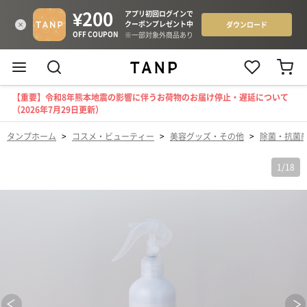
【重要】令和8年熊本地震の影響に伴うお荷物のお届け停止・遅延について
（2026年7月29日更新）
タンプホーム
>
コスメ・ビューティー
>
美容グッズ・その他
>
除菌・抗菌
1
/
18