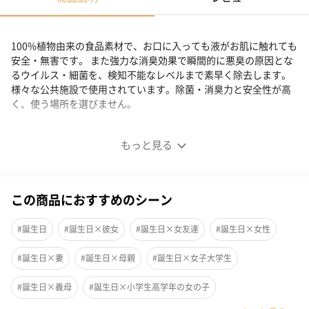
100%植物由来の食品素材で、お口に入っても液がお肌に触れても
安全・無害です。 また強力な消臭効果で瞬間的に悪臭の原因とな
るウイルス・細菌を、検知不能なレベルまで素早く除去します。
様々な公共施設で使用されています。除菌・消臭力と安全性が高
く、使う場所を選びません。
ボタニカル 除菌消臭スプレー
もっと見る
菌やウイルスを瞬間的に除菌・消臭
この商品におすすめのシーン
マイサニールーム ボタニカルズ ボタニカル 除菌消臭スプレーは、
無害・無臭です。
#誕生日
#誕生日×彼女
#誕生日×女友達
#誕生日×女性
アルコールだけでは除菌できない菌やウイルスを瞬間的に除菌・
消臭します。持続的な抗菌効果を発揮します。
#誕生日×妻
#誕生日×母親
#誕生日×女子大学生
#誕生日×義母
#誕生日×小学生高学年の女の子
■次亜塩素酸ナトリウムの１０倍の除菌力！