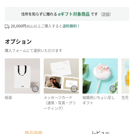
eギフト対象商品
住所を知らずに贈れる
です
（
詳細
）
20,000円
以上ご購入すると
送料無料！
(税込)
オプション
購入フォームにて選択いただけます
紙袋
メッセージカード
結婚祝いちょい足し
生花
（通常・写真・グリ
ギフト
ーティング）
商品説明
レビュー