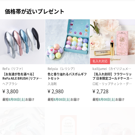
価格帯が近いプレゼント
ダンボール装飾（ひま
ダンボール装飾（チュ
ダンボール装
わり）（720円）
ーリップ）（720円）
イトピンク×
ト）（580円）
紙袋
お渡し用の紙袋です。
商品に合わせたサイズをお届けします。