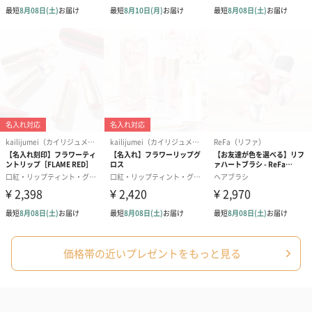
写真付きメッセージカ
写真付きメッセージカ
【誕生日】Hap
ード（680円）
ード（Thank you）ピ
Birthday ホ
ンク（680円）
刷なし）（11
結婚祝いちょい足しギフト
結婚祝いギフトへの＋αにおすすめです。新生活を彩るギフトオプ
ションをご用意いたしました。
商品と同梱してお届けいたします。
価格帯の近いプレゼントをもっと見る
ブライダルロリポップ
ブライダルロリポップ
夫婦箸と箸置
ドレス（いちご味)
タキシード（コーラ味)
（2,420円）
（1,122円）
（1,122円）