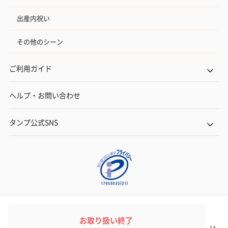
出産内祝い
その他のシーン
プレミアムビール イネ
実楽山田錦 特別純米
ジョニ－ウォ
ご利用ガイド
ディット（712円）
酒（655円）
ブラック１２年（
円）
ヘルプ・お問い合わせ
タンプ公式SNS
おつまみ・その他
お酒にぴったりのおつまみ・サプリを同梱してお届けいたしま
す。
ネットでギフトを贈るなら | TANP（タンプ）
Copyright© TANP Inc.
お取り扱い終了