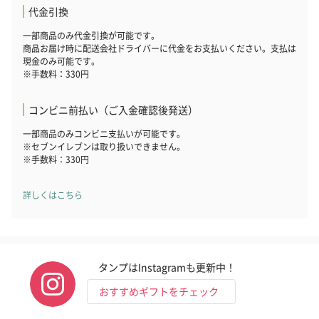
（1,100円）
代金引換
レープフルーツ）
ッシュローズ）（
（2,145円）
円）
一部商品のみ代金引換が可能です。
商品お届け時に配送会社ドライバーに代金をお支払いください。支払は
現金のみ可能です。
※手数料：330円
リラックスグッズ
リラックスグッズを同梱してお届けします。
コンビニ前払い（ご入金確認後発送）
一部商品のみコンビニ支払いが可能です。
※セブンイレブンは取り扱いできません。
※手数料：330円
詳しくはこちら
かき氷入浴剤4点セット
かき氷入浴剤4点セット
バスフラワー
（ブルー）（748円）
（イエロー）（748円）
【Thank you】
タンプはInstagramも更新中！
円）
おすすめギフトをチェック