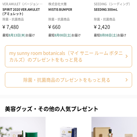
毒性物質や、毒ガスを発生しません。密閉された空間でも安全に
使用できます。塩素成分・アルコールを含まないので、サビにく
く、繊維や樹脂の劣化・脱色の心配がありません。
（液性は酸性なので塩素系溶剤と併用しないでください。）
次亜塩素酸ナトリウム1,000ppmの10倍の除菌力
my sunny room botanicals（マイ サニー ルーム ボタニ
次亜塩素酸ナトリウム1,000ppmの10倍の除菌力です。強い除
カルズ）のプレゼントをもっと見る
菌・抗菌力！３０秒以内にウイルス・細菌を９９.9%以上除菌、
その抗菌力は７日間持続。経済的です。
除菌・抗菌商品のプレゼントをもっと見る
強力な消臭効果
美容グッズ・その他の人気プレゼント
瞬間的に悪臭の原因となるウイルス・細菌を、検知不能なレベル
まで素早く除去。
除菌・消臭力と安全性が高く、使う場所を選びません。