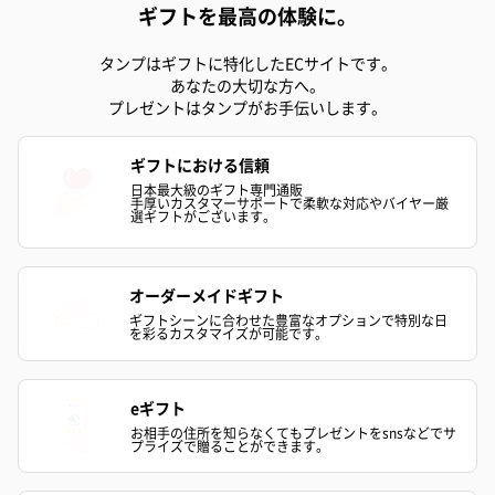
ギフトを最高の体験に。
タンプはギフトに特化したECサイトです。
生花
あなたの大切な方へ。
生花のブーケを同梱します。
プレゼントはタンプがお手伝いします。
※9-15時にご注文いただく場合、最短のお届け可能日が通常より
も1日遅くなります。
ギフトにおける信頼
日本最大級のギフト専門通販
手厚いカスタマーサポートで柔軟な対応やバイヤー厳
選ギフトがございます。
オーダーメイドギフト
ギフトシーンに合わせた豊富なオプションで特別な日
を彩るカスタマイズが可能です。
シーズンブーケ（ひま
ブーケ（ホワイトグリ
ブーケ（ピン
わり）（1,880円）
ーン）（1,650円）
（1,650円）
eギフト
お相手の住所を知らなくてもプレゼントをsnsなどでサ
プライズで贈ることができます。
ドライフラワー・プリザーブドフラワー