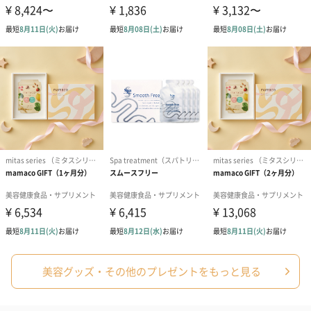
も全くありません。アルコールだけでは除菌できないウイルス・
細菌を99.9%除菌し、赤ちゃんと家族の健康を守ります。
商品詳細情報
内容量
300ml
原産国
日本
商品オプション情報
お届けボックスオプション
配送用のダンボールを装飾いたします。お相手のご住所に直接お
美容グッズ・その他のプレゼントをもっと見る
送りする際に人気のオプションです。お相手に直接手渡しする場
合は、紙袋との併用もおすすめです。