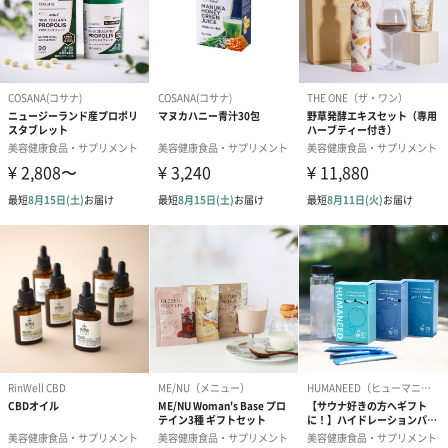
植物由来の優しさで、 現代社会の環境ストレスから、 赤
ちゃんと家族みんなを守りたい。
植物の力を借りた my sunny room botanicals は、
なんの不安もない幸福感だけに包まれた、
日当たりの良いお部屋のよう…。
ゆっくりとした時間の流れとリラックスした毎日を、赤ちゃんと
一緒に家族みんなで感じてほしい。
細菌やウイルスから赤ちゃんと家族を守る。お口に入った
りお肌に触れても無害
植物由来の食品素材100%でできたボタニカル除菌消臭スプレー。
除菌したところを赤ちゃんがなめたり、お肌に液が触れても無害
です。アルコール・塩素成分不使用！気になる塩素系特有の匂い