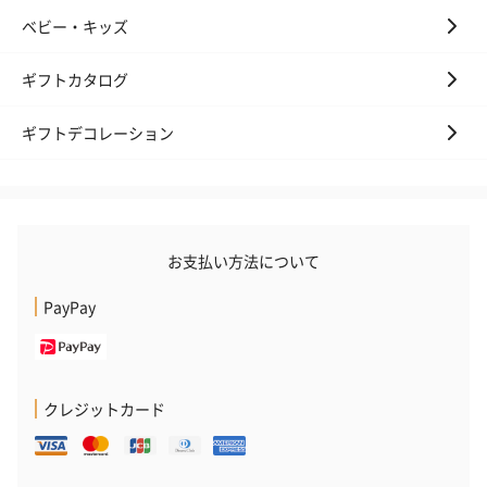
ベビー・キッズ
ギフトカタログ
ゼリーバウム カット
麦わらパンダバウム
3層デザート 
（レモン＆紅茶）（432
（バナナ味）（540円）
ェ〜国産フル
円）
り〜 3号（86
ギフトデコレーション
スキンケアグッズ
スキンケアグッズを同梱してお届けします。
お支払い方法について
PayPay
クレジットカード
ハンドクリーム3本セッ
シャワージェル＆ハン
シャワージェ
ト【ありがとう】
ドクリーム（ピンクグ
ドクリーム（