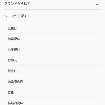
ブランドから探す
シーンから探す
誕生日
結婚祝い
フラッグカプセル：イ
フラッグカプセル：イ
ショートイン
ンセンススティック
ンセンススティック
（GRAPE AND
出産祝い
（END）（880円）
（St.OSMANTHUS）
（880円）
（880円）
お中元
記念日
お酒
結婚記念日
お酒を同梱してお届けいたします。
※20歳未満の方への酒類の販売はいたしません。
お礼
結婚内祝い