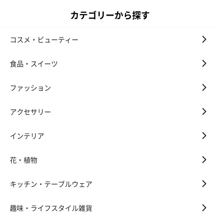
カテゴリーから探す
コスメ・ビューティー
アールグレイ（HAPPY
アールグレイティー
フルーツティー
食品・スイーツ
BIRTHDAY TO YOU）
（660円）
円）
（660円）
ファッション
アクセサリー
インテリア
スイーツ
スイーツを同梱してお届けいたします。ギフトへの＋αにおすすめ
花・植物
です。
キッチン・テーブルウェア
趣味・ライフスタイル雑貨