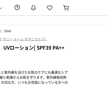
ン
] 50ml
als（マイ サニー ルーム ボタニカルズ）
Vローション[ SPF39 PA++
スと紫外線を浴びたお肌のケアにも最適なシア
外線と乾燥からお肌を守ります。紫外線吸収剤
。大切な方、いつもお世話になっている方への