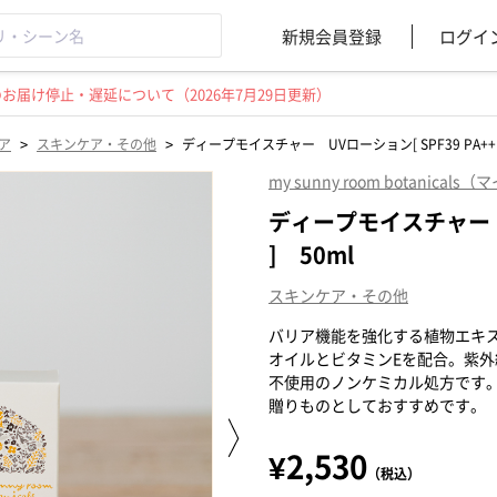
新規会員登録
ログイ
届け停止・遅延について（2026年7月29日更新）
>
>
ア
スキンケア・その他
ディープモイスチャー UVローション[ SPF39 PA++ 
my sunny room botanic
ディープモイスチャー U
] 50ml
スキンケア・その他
バリア機能を強化する植物エキ
オイルとビタミンEを配合。紫
不使用のノンケミカル処方です
贈りものとしておすすめです。
¥2,530
（税込）