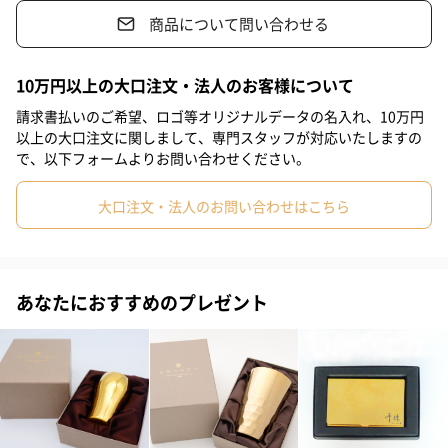
非常に高級感があり贈り物として人気があります。
商品について問い合わせる
10万円以上の大口注文・法人のお客様について
日本酒にあう華やか
請求書払いのご希望、ロゴ等オリジナルデータの名入れ、10万円
底面に漢字でブランドロゴ『千練』が刻印されており、日本酒に
以上の大口注文に関しまして、専門スタッフが対応いたしますの
あう華やかさを演出します。
で、以下フォームよりお問い合わせください。
大口注文・法人のお問い合わせはこちら
傷つきにくい
窒化チタンコーティングが施されている表面は非常に硬く、耐摩
あなたにおすすめのプレゼント
耗性に優れているため、擦り傷に強い。
金気の抑制
ステンレス製品特有の『金気』と呼ばれる味・臭いが軽減され、