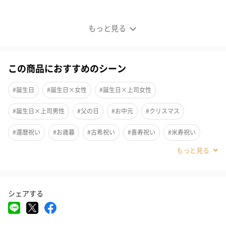
ぐい呑み
もっと見る
この商品におすすめのシーン
#誕生日
#誕生日×女性
#誕生日×上司女性
#誕生日×上司男性
#父の日
#お中元
#クリスマス
#還暦祝い
#お歳暮
#古希祝い
#喜寿祝い
#米寿祝い
#結婚祝い
#女性
#上司女性
#上司男性
#彼氏
#男友達
#男性
#30代
#40代
シェアする
金色に輝くチタン
金色に輝くチタンを全面にコーティングしたぐい吞みです。