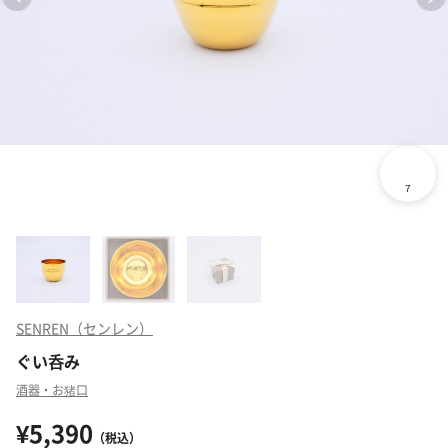
SENREN（センレン）
ぐい呑み
酒器・お猪口
¥5,390
（税込）