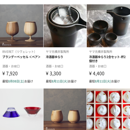
SENRENの商品は、イオンプレーティングという特殊な表面処理
の手法を用いて『窒化チタン』をコーティングし、美しい金色の
輝きを保つ金属製品を展開しています。
また、漢字では『千練』と表記されます。これは千本にも及ぶコ
ーティング試験を行ったことに由来します。
商品詳細情報
素材
・18-8 ステンレス スチール
・チタン
サイズ
ﾊﾟｯｹｰｼﾞ
幅7㎝×奥行7㎝×高さ5.5㎝
タンブラー
φ57㎜×H45㎜
85c.c.（満水時）
重さ
本体 65ｇ