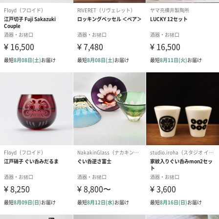
ﾊﾟｯｹｰｼﾞ重量34ｇ