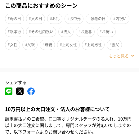
この商品におすすめのシーン
新食感ミルフィーユ
#母の日
#父の日
#お礼
#お中元
#敬老の日
#内祝い
ホワイトチョコレートでコーティングしたミルフィーユにココア
クッキーをふんだんにまぶした新食感ミルフィーユです。
#親孝行
#その他内祝い
#法人
#お歳暮
#お祝い
#女性
#父親
#母親
#上司女性
#上司男性
#義父
ザクザクさくさく
#義母
#彼氏
#男友達
#男性
#20代後半
#30代
ザクザクさくさくの食感をお楽しみいただけます。
#40代
#50代
#4歳
#5歳
#6-9歳
外はザクザク、中はさくさくのミルフィーユ
シェアする
心地よい食感
10万円以上の大口注文・法人のお客様について
請求書払いのご希望、ロゴ等オリジナルデータの名入れ、10万円
以上の大口注文に関しまして、専門スタッフが対応いたしますの
で、以下フォームよりお問い合わせください。