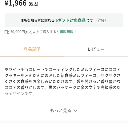
¥1,966
（税込）
eギフト対象商品
住所を知らずに贈れる
です
（
詳細
）
20,000円
以上ご購入すると
送料無料！
(税込)
商品説明
レビュー
ホワイトチョコレートでコーティングしたミルフィーユにココア
クッキーをふんだんにまぶした新食感ミルフィーユ。ザクザクさ
くさくの食感をお楽しみいただけます。袋を開けると香り豊かな
ココアの香りがします。黒のパッケージに金の文字で高級感のあ
るデザインです。
Biscuits Millefeuille Croute ビスキュイミルフィーユ
もっと見る
コートゥ