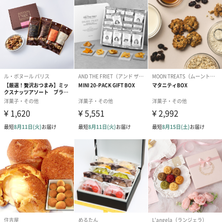
パウダー、ぶどう糖果糖液糖、カカオマス、ホエイパ
ウダー、食塩、砂糖、小麦粉、ショートニング、ココ
アバター/脱脂粉乳、植物油脂、全粉乳、乳糖、ココア
パウダー、乾燥全卵、膨張剤、乳化剤（大豆由来）、
香料
サイズ
幅：33.2cm×奥行：14cm×高さ：5.2cm
重さ
390g