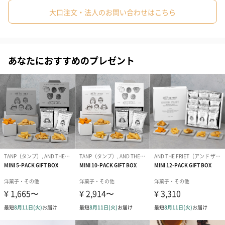
豊かな香り
大口注文・法人のお問い合わせはこちら
袋を開けると香り豊かなココアの香りがします。
あなたにおすすめのプレゼント
LE FEULLES（ル・フィーユ）
LE FEULLES（ル・フィーユ）とは新感覚ミルフィーユにこだわっ
たミルフィーユ専門ブランドです。FEUILLESには葉っぱ、MILLE-
FEUILLEには千枚の葉っぱという意味があります。LE FEUILLES
では、千枚の葉っぱ1つ1つにこだわりを持ち、厳選した商材を組
み合わせ1つの形にしていきます。
商品詳細情報
原材料
ビスケット（小麦粉、砂糖、ショートニング、ココア