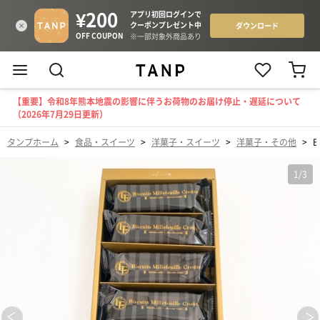
【重要】令和8年熊本地震の影響に伴うお荷物のお届け停止・遅延について
（2026年7月29日更新）
タンプホーム
>
食品・スイーツ
>
洋菓子・スイーツ
>
洋菓子・その他
>
B
1
/
3