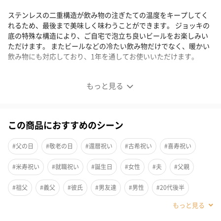
ステンレスの二重構造が飲み物の注ぎたての温度をキープしてく
れるため、最後まで美味しく味わうことができます。 ジョッキの
底の特殊な構造により、ご自宅で泡立ち良いビールをお楽しみい
ただけます。 またビールなどの冷たい飲み物だけでなく、暖かい
飲み物にも対応しており、1年を通してお使いいただけます。
ステンレス ビールジョッキ 飲みごろ
もっと見る
温度をキープ
この商品におすすめのシーン
ステンレスの二重構造が飲み物の注ぎたての温度をキープしてく
れるため、最後まで美味しく味わうことができます。 ジョッキの
#父の日
#敬老の日
#還暦祝い
#古希祝い
#喜寿祝い
底の特殊な構造により、ご自宅で泡立ち良いビールをお楽しみい
#米寿祝い
#就職祝い
#誕生日
#女性
#夫
#父親
ただけます。
#祖父
#義父
#彼氏
#男友達
#男性
#20代後半
#30代
#40代
#50代
#70代
1年を通してお使いいただけます