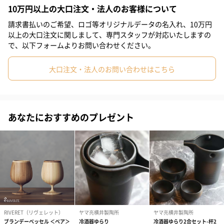
10万円以上の大口注文・法人のお客様について
またビールなどの冷たい飲み物だけでなく、暖かい飲み物にも対
応しており、1年を通してお使いいただけます。
請求書払いのご希望、ロゴ等オリジナルデータの名入れ、10万円
以上の大口注文に関しまして、専門スタッフが対応いたしますの
で、以下フォームよりお問い合わせください。
オンリーワンのジョッキ
大口注文・法人のお問い合わせはこちら
お名前やメッセージがデザインされたオンリーワンのジョッキで
毎日の晩酌と心に豊かさをプレゼントしてみてはいかがでしょう
か。
あなたにおすすめのプレゼント
約435mlと大容量
温かい飲み物も冷たい飲み物にも対応しており、ジョッキの二重
構造で保冷性と保温性の両方に長けています。 ジョッキ表面に飲
み物の温度が伝わらないので、温かい飲み物を入れてもジョッキ
が熱くなることはありません。 結露することもありませんので、