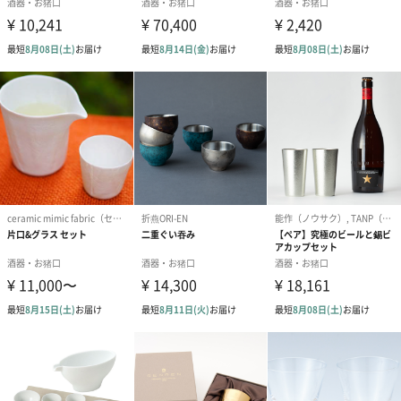
マグカップ本
約318g
体
配送について
離島については指定の日数以上にお届けに時間がかか
る場合があります。
ご了承くださいませ。
商品オプション情報
ラッピング
あり（贈り先さまの年代・性別・関係性をご記入ください）