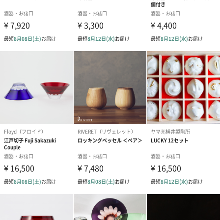
コースターなしで冷たいお飲み物をお楽しみいただけます。
名入れギフトKARIN
贈った方も受け取った方も喜んで頂けるプレゼントをお届けしま
す。
名入れプレゼントKARINでは、2003年の創業以来数多くのお客様
に「感動」と「感謝の気持ち」を届けてきました。
これからも、様々なプレゼントシーンでご利用いただける「名入
れプレゼント」をお客様の想いが届くように一つ一つ真心を込め
て制作させていただきます。
名入れについて
名入れ（レリーフ）するフォントをお選びいただけます。