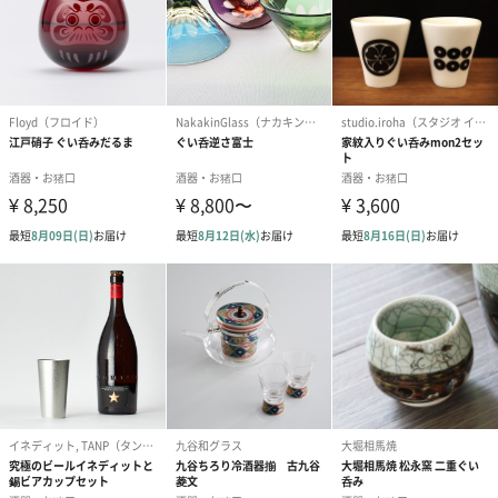
配送について
離島については指定の日数以上にお届けに時間がかかる場合があ
ります。
ご了承くださいませ。
商品詳細情報
素材
ステンレス
サイズ
ジョッキサイズ：約φ8×Ｈ12.5cm
箱サイズ：約12.1×8.5×16㎝
容量
約420ml