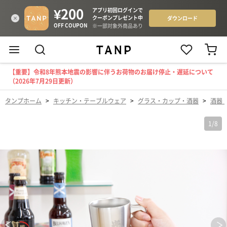
【重要】令和8年熊本地震の影響に伴うお荷物のお届け停止・遅延について
（2026年7月29日更新）
タンプホーム
>
キッチン・テーブルウェア
>
グラス・カップ・酒器
>
酒器
1
/
8