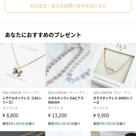
キュービックジル二コアの輝きとともに全体をゴールドコーティ
大口注文・法人のお問い合わせはこちら
ングで覆っており、華やかな印象を与えます。
あなたにおすすめのプレゼント
シルバー
スタイリッシュで洗練された印象のシルバー。どんなファッショ
ンにも馴染むカラーです。大切な方へのプレゼントや、女性のご
友人への贈り物にいかがでしょうか？
商品詳細情報
素材
１、合金
２、合金(ｺﾞｰﾙﾄﾞｺｰﾃｨﾝｸﾞ)
説明
金属アレルギーを引き起こす主要因の一つである、ニ
ッケルは使用しておりません。