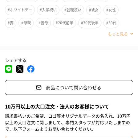
#ホワイトデー
#入学祝い
#就職祝い
#彼女
#女性
#妻
#母親
#義母
#20代前半
#20代後半
#30代
#40代
シェアする
ヨーロピアンブランドのD&X LONDONは、リーズナブルなのに洗
練されたデザインが魅力。シンプルながらもかわいらしく、首も
とを華やかに。普段使いはもちろん、フォーマルな場面にもお使
い頂けます。
商品について問い合わせる
10万円以上の大口注文・法人のお客様について
２つのカラーをご用意
請求書払いのご希望、ロゴ等オリジナルデータの名入れ、10万円
以上の大口注文に関しまして、専門スタッフが対応いたしますの
ローズゴールド
で、以下フォームよりお問い合わせください。