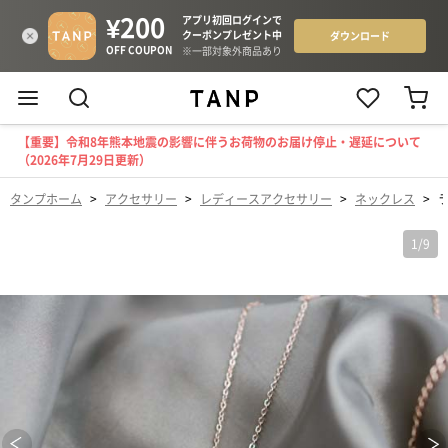
【重要】令和8年熊本地震の影響に伴うお荷物のお届け停止・遅延について
（2026年7月29日更新）
タンプホーム
>
アクセサリー
>
レディースアクセサリー
>
ネックレス
>
ラ
1
/
9