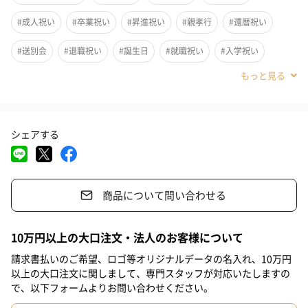
また首に巻くなど、シーンによって使い分けができます。
#成人祝い
#卒業祝い
#昇進祝い
#親孝行
#還暦祝い
#送別会
#退職祝い
#誕生日
#就職祝い
#入学祝い
天然素材、麻使用
#敬老の日
#ホワイトデー
#バレンタイン
#クリスマス
天然素材の中で、最も涼しいと言われる麻を用いて作られていま
#お祝い
#父の日
#母の日
#女性
#母親
#義母
す。
シェアする
糸を1本で編んだ部分は透け、2本で編んだ部分との差がある、見
#30代
#40代
#50代
た目にも清涼感あるボーダーが特徴的なアイテムです。
商品について問い合わせる
リネン
10万円以上の大口注文・法人のお客様について
リネンは亜麻科の一年草で、比較的涼しい地方を中心にフランス
北部で多く栽培されています。天然素材の中で最も涼しいと言わ
請求書払いのご希望、ロゴ等オリジナルデータの名入れ、10万円
以上の大口注文に関しまして、専門スタッフが対応いたしますの
れる麻は、吸水・発散性に優れ、通気性が良く、さらっとした涼
で、以下フォームよりお問い合わせください。
感が特徴です。極細のリネンを、ナイロンでカバーし安定させま