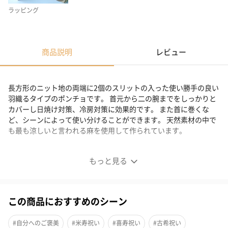
ラッピング
商品説明
レビュー
長方形のニット地の両端に2個のスリットの入った使い勝手の良い
羽織るタイプのポンチョです。 首元から二の腕までをしっかりと
カバーし日焼け対策、冷房対策に効果的です。 また首に巻くな
ど、シーンによって使い分けることができます。 天然素材の中で
も最も涼しいと言われる麻を使用して作られています。
リネンボーダーnico
もっと見る
使いやすいポンチョ
この商品におすすめのシーン
羽織るタイプのポンチョです。
首元から二の腕までしっかりとカバーし日焼け対策、冷房対策に
#自分へのご褒美
#米寿祝い
#喜寿祝い
#古希祝い
効果的です。