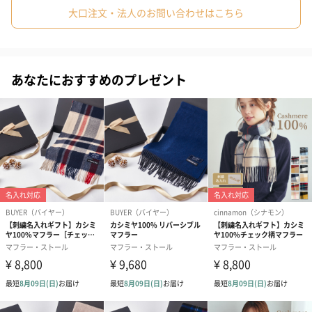
した。繊細な中にも麻らしい表情と、しなやかさを併せ持つ糸で
大口注文・法人のお問い合わせはこちら
す。
あなたにおすすめのプレゼント
洗濯表示
お取り扱い上の注意
お洗濯は、ご自宅での手洗いができます。
素材の特性上、多少縮む事がありますので、洗濯後は形を整えて
干してください。
ご家庭でのタンブラー乾燥はお避け下さい。
色の濃い製品はクリーニングの摩擦により色が徐々に白っぽくな
ります。また、汗や雨等で濡れたまま放置したり着用中、摩擦等
で色落ち、色移りすることがありますのでご注意ください。