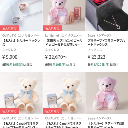
無料ラッピング
お揃いのピアスはこちら
お揃いのイヤリングはこちら
商品詳細情報
ペンダントト
高さ：約14mm
ップ
最大幅：約14mm
厚み：約5mm
ストーン
CZダイヤ
カット：ラウンドカット/約4.0mm(約0.23ct) 個数：1
カット：ラウンドカット/約2.0mm(約0.21ct) 個数：6
カット：マーキスカット/約2.5x4.5mm 個数：6