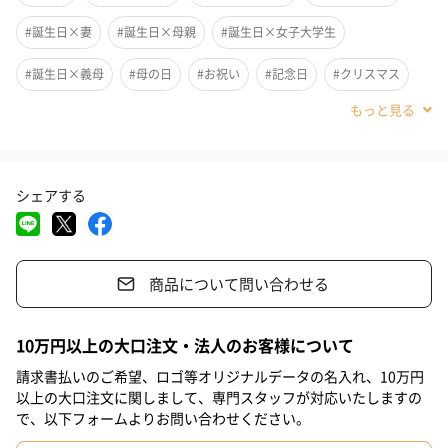
#誕生日×妻
#誕生日×母親
#誕生日×女子大学生
2色から選べる
#誕生日×義母
#母の日
#お祝い
#記念日
#クリスマス
#ホワイトデー
#敬老の日
#自分へのご褒美
#結婚記念日
シルバーカラーとゴールドカラーの2色からお選びいただけます
#親孝行
#成人祝い
#彼女
#女友達
#女性
#妻
シェアする
#母親
#女子大学生
#義母
#祖母
#妹
#姉
#娘
胸元を引き立てる
#姪
#親戚女性
#20代前半
#10代
#20代後半
#30代
気品ある落ち着いたデザイン
商品について問い合わせる
#40代
#50代
#70代
#60代
ワイルドダリアネックレスは、シンプルながら気品ある落ち着い
10万円以上の大口注文・法人のお客様について
たデザインです。そのため服装やシーンに縛られず幅広い場面で
ご使用いただけます。
請求書払いのご希望、ロゴ等オリジナルデータの名入れ、10万円
以上の大口注文に関しまして、専門スタッフが対応いたしますの
で、以下フォームよりお問い合わせください。