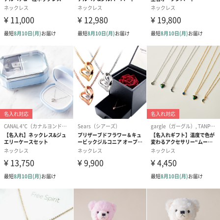
CZダイヤ（キュービックジルコニア）は人工石です。
当店では最高級AAAAAランクのストーンを使用してい
ます。
地金素材
シルバー 925 プラチナコーティング
チェーン
シルバー 925 プラチナコーティング
あずきチェーン
スライドアジャスター
最長45cmでご使用できます
付属品
ジュエリーケース
商品オプション情報
紙袋