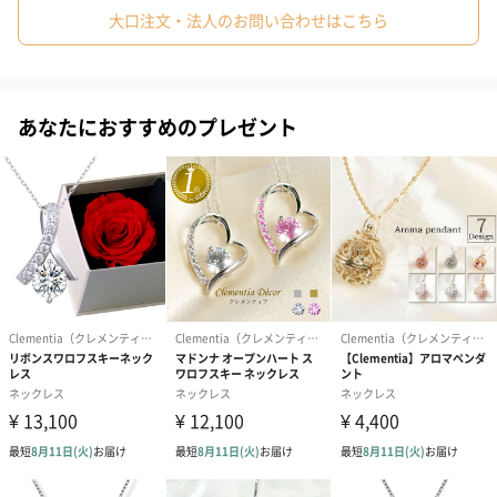
虹のような煌き
大口注文・法人のお問い合わせはこちら
「エクセレントカット」を採用
あなたにおすすめのプレゼント
より美しい輝きを実現するため、最高級のカットグレードである
「エクセレントカット」を採用しました。またチェーンやペンダ
ントトップにもこだわり、プラチナ仕上をしています
熟練の職人による手作業
契約工房で、熟練の職人が一つ一つ丁寧にセッテイングしていま
す。 台座から浮き出るように贅沢に敷き詰められたメレストーン
は美しい光の輪郭フォルムを作ります。