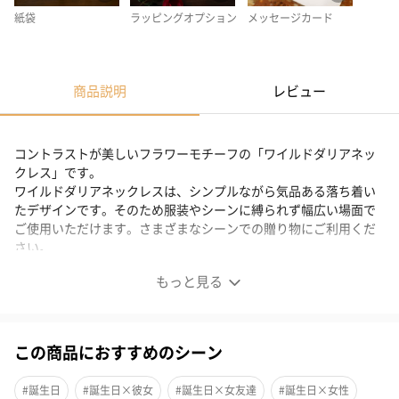
紙袋
ラッピングオプション
メッセージカード
商品説明
レビュー
コントラストが美しいフラワーモチーフの「ワイルドダリアネッ
クレス」です。
ワイルドダリアネックレスは、シンプルながら気品ある落ち着い
たデザインです。そのため服装やシーンに縛られず幅広い場面で
ご使用いただけます。さまざまなシーンでの贈り物にご利用くだ
さい。
もっと見る
高級感溢れる上質な作り
洗練されたシルエット
この商品におすすめのシーン
コントラストが美しいフラワーモチーフのネックレス
#誕生日
#誕生日×彼女
#誕生日×女友達
#誕生日×女性