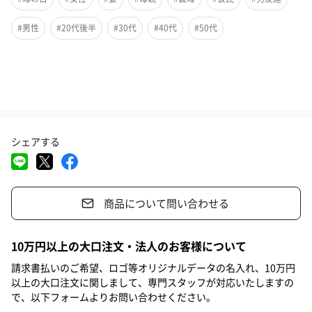
#男性
#20代後半
#30代
#40代
#50代
（か）ぞえきれない 努力を重ね
さ（ん）さんと注ぐ愛情 温かく
（し）んらい厚く 家族を支え
（ゃ）さしく見守る お母さん
感謝をこめて ありがとう
シェアする
心に残る贈り物
商品について問い合わせる
数えきれない 努力を重ね
燦々と注ぐ愛情 温かく
10万円以上の大口注文・法人のお客様について
信頼厚く 家族を支え
優しく見守る お母さん
請求書払いのご希望、ロゴ等オリジナルデータの名入れ、10万円
以上の大口注文に関しまして、専門スタッフが対応いたしますの
感謝をこめて ありがとう
で、以下フォームよりお問い合わせください。