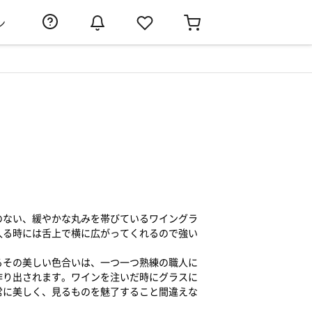
ン
］
のない、緩やかな丸みを帯びているワイングラ
入る時には舌上で横に広がってくれるので強い
るその美しい色合いは、一つ一つ熟練の職人に
作り出されます。ワインを注いだ時にグラスに
常に美しく、見るものを魅了すること間違えな