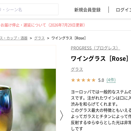
新規会員登録
ログイ
届け停止・遅延について（2026年7月29日更新）
>
>
ス・カップ・酒器
グラス
ワイングラス［Rose］
PROGRESS（プログレス）
ワイングラス［Rose
グラス
(4件)
5.0
ヨーロッパでは一般的なステム
スです。注がれたワインは口に
渋みを和らげてくれます。
このグラス最大の特徴ともいえ
よってガラスとチタンによって
反射するゆらゆらとした光は非
しです