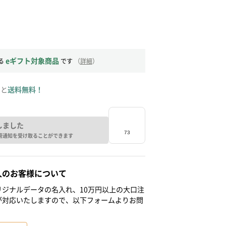
eギフト対象商品
る
です
（
詳細
）
ると
送料無料！
しました
荷通知を受け取ることができます
人のお客様について
ジナルデータの名入れ、10万円以上の大口注
が対応いたしますので、以下フォームよりお問