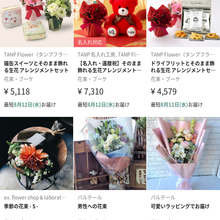
Pink
おすすめのギフトシーン
明るく爽やか、かつ上品な色合いのため、男女問わず幅広いお祝
いにぴったりです。
※「HAPPY BIRTH DAY」のピックは有料オプションです。
⚫︎お誕生日や記念日のプレゼントに
（年齢・性別を問わず喜ばれるカラーです）
⚫︎新築祝い・開店祝い・ご栄転祝いに
（「輝かしい未来」を連想させる明るいカラーの組み合わせが最
適です）
⚫︎送別会や発表会の贈り物に
（華やかでありながら持ち帰りやすいサイズ感で、門出を祝う場