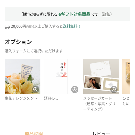
eギフト対象商品
住所を知らずに贈れる
です
（
詳細
）
20,000円
以上ご購入すると
送料無料！
(税込)
オプション
購入フォームにて選択いただけます
生花アレンジメント
短冊のし
メッセージカード
ひとつ
（通常・写真・グリ
とめギ
ーティング）
商品説明
レビュー