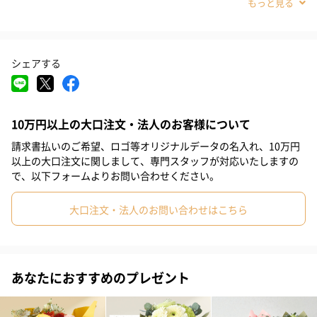
#その他内祝い
#法人
#お歳暮
#古希祝い
#喜寿祝い
#米寿祝い
#お中元
#結婚祝い
#出産祝い
#母の日
シェアする
#父の日
#お祝い
#お礼
#記念日
#パーティー
#サプライズ
#誕生日
#クリスマス
#バレンタイン
10万円以上の大口注文・法人のお客様について
#ホワイトデー
#敬老の日
#入学祝い
#就職祝い
請求書払いのご希望、ロゴ等オリジナルデータの名入れ、10万円
#引っ越し祝い
#自分へのご褒美
#退職祝い
#部下男性
以上の大口注文に関しまして、専門スタッフが対応いたしますの
明るく華やかな雰囲気のスタンディングブーケと果物の味と美し
で、以下フォームよりお問い合わせください。
さを閉じ込めた銀座千疋屋のスイーツをセットにしました。
#弟
#兄
#妹
#姉
#息子
#娘
#姪
#甥
大口注文・法人のお問い合わせはこちら
#女子大学生
#部下女性
#義父
#義母
#取引先男性
#取引先女性
セット内容
#親戚男性
#親戚女性
#母親
#彼氏
・スタンディングブーケ「Anniversary」 ×1
あなたにおすすめのプレゼント
#女友達
#男友達
#男性
#女性
#夫
#妻
#父親
・銀座千疋屋 銀座ゼリー ×1
#彼女
#祖母
#祖父
#上司女性
#上司男性
#同僚女性