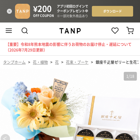
【重要】令和8年熊本地震の影響に伴うお荷物のお届け停止・遅延について
（2026年7月29日更新）
タンプホーム
>
花・植物
>
花
>
花束・ブーケ
>
銀座千疋屋ゼリーと生花
1
/
18