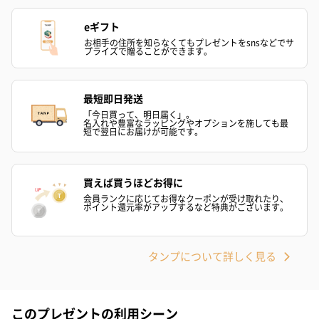
ゼリーバウム カット
麦わらパンダバウム
3層デザート 
（レモン＆紅茶）（432
（バナナ味）（540円）
ェ〜国産フル
eギフト
円）
り〜 3号（86
お相手の住所を知らなくてもプレゼントをsnsなどでサ
プライズで贈ることができます。
スキンケアグッズ
最短即日発送
スキンケアグッズを同梱してお届けします。
「今日買って、明日届く」。
名入れや豊富なラッピングやオプションを施しても最
短で翌日にお届けが可能です。
買えば買うほどお得に
会員ランクに応じてお得なクーポンが受け取れたり、
ポイント還元率がアップするなど特典がございます。
ハンドクリーム3本セッ
シャワージェル＆ハン
シャワージェ
タンプについて詳しく見る
ト【ありがとう】
ドクリーム（ピンクグ
ドクリーム（
（1,100円）
レープフルーツ）
ッシュローズ）（
（2,145円）
円）
このプレゼントの利用シーン