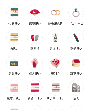
リラックスグッズ
リラックスグッズを同梱してお届けします。
快気祝い
還暦祝い
結婚記念日
プロポーズ
内祝い
親孝行
昇進祝い
卒業祝い
かき氷入浴剤4点セット
かき氷入浴剤4点セット
バスフラワー
（ブルー）（748円）
（イエロー）（748円）
【Thank you】
開業祝い
成人祝い
送別会
新築祝い
円）
出産内祝い
結婚内祝い
その他内祝い
法人
ハンドタオル・ハンカチ
ハンドタオル・ハンカチを同梱してお届けいたします。ギフトへ