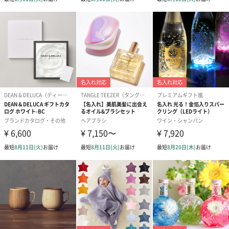
写真付きメッセージカ
写真付きメッセージカ
【誕生日】Hap
ード（680円）
ード（Thank you）ピ
Birthday ホ
ンク（680円）
刷なし）（11
ひとつで完成！おまとめギフトセット
バイヤーがシーン・テーマ・デザインを厳選し、2〜4点の雑貨を
センス良くコーディネート。
迷う手間なく、開けた瞬間喜ばれる洗練された贈り物が、これひ
とつで完成します。クリスマス、誕生日、お礼などのシーンへ。