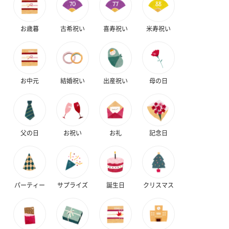
の＋αにおすすめです。
お歳暮
古希祝い
喜寿祝い
米寿祝い
お中元
結婚祝い
出産祝い
母の日
花束ハンドタオル（ピ
花束ハンドタオル（ブ
花束ハンドタ
ンク）（1,760円）
ルー）（1,760円）
ワイト）（1,7
父の日
お祝い
お礼
記念日
キャンドル・お香
パーティー
サプライズ
誕生日
クリスマス
キャンドル・お香を同梱してお届けいたします。