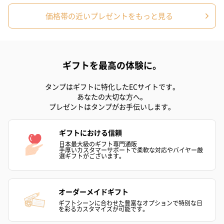
価格帯の近いプレゼントをもっと見る
アールグレイ（HAPPY
アールグレイティー
フルーツティー
BIRTHDAY TO YOU）
（660円）
円）
（660円）
ギフトを最高の体験に。
タンプはギフトに特化したECサイトです。
あなたの大切な方へ。
スイーツ
プレゼントはタンプがお手伝いします。
スイーツを同梱してお届けいたします。ギフトへの＋αにおすすめ
です。
ギフトにおける信頼
日本最大級のギフト専門通販
手厚いカスタマーサポートで柔軟な対応やバイヤー厳
選ギフトがございます。
オーダーメイドギフト
ギフトシーンに合わせた豊富なオプションで特別な日
を彩るカスタマイズが可能です。