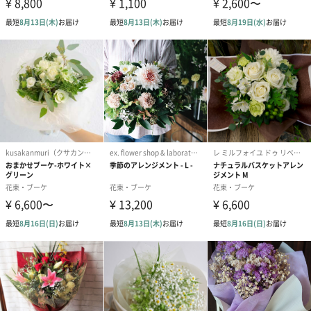
グレープフルーツ
爽快な酸味と程よい苦味は、食後のデザートとしてもぴったり。
マンゴー
マンゴーピューレ入りのとろける甘さのゼリー。南国の太陽の恵
みが詰まっています。
さくらんぼ
山形県産さくらんぼを使用。隠し味のリキュールが香る、見た目
にも爽やかなゼリーです。
ラ・フランス