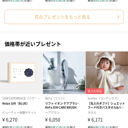
す。
セット商品をご購入時に短冊のしオプションを選択された場合、
いずれかの商品1つに短冊のしを付けてお届けします。
花のプレゼントをもっと見る
価格帯が近いプレゼント
結婚祝い（結婚御祝）
出産祝い（御出産祝）
金銀結び切り(
（110円）
（110円）
い用)（寿）（1
メッセージカード（通常・写真・グリーティング）
誕生日や結婚祝い・出産祝いなど、様々なシーンのメッセージカ
ードを同梱します。
メッセージカードや封筒のデザインは一部変更する場合がありま
す。