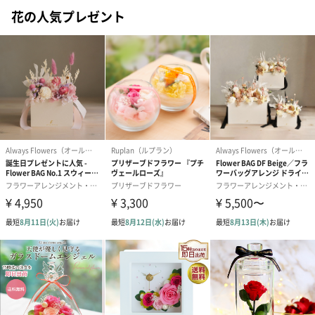
花の人気プレゼント
商品詳細情報
生花アレンジ
サイズ：
メント
横幅（最大）18cm
高さ（最大）24cm
奥行14cm
■ご購入前に必ずご確認ください
本商品は生ものとなりますため、以下の点につきまし
てあらかじめご了承のうえ、ご注文をお願いいたしま
す。
・写真はイメージです。開花状況等、写真と実際の商
品が異なる場合がございます。
・ご注文後のキャンセル・変更はお受けできません。
・お客様都合（住所不明・長期不在など）によって商
品が弊社へ返送された場合の再送および返金対応はい
たしかねます