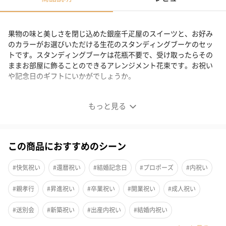
果物の味と美しさを閉じ込めた銀座千疋屋のスイーツと、お好み
のカラーがお選びいただける生花のスタンディングブーケのセッ
トです。スタンディングブーケは花瓶不要で、受け取ったらその
ままお部屋に飾ることのできるアレンジメント花束です。お祝い
や記念日のギフトにいかがでしょうか。
銀座千疋屋スイーツと生花アレンジブーケセット
もっと見る
この商品におすすめのシーン
#快気祝い
#還暦祝い
#結婚記念日
#プロポーズ
#内祝い
#親孝行
#昇進祝い
#卒業祝い
#開業祝い
#成人祝い
#送別会
#新築祝い
#出産内祝い
#結婚内祝い