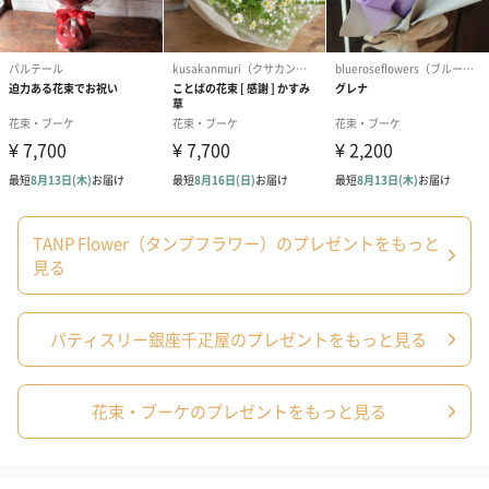
果物王国「山形」の厳選したラ・フランスを使用した、上品な味
わいのゼリーです。
贈り物に
お祝い事や手土産、自分へのご褒美に、この果物の素材を生かし
TANP Flower（タンプフラワー）のプレゼントをもっと
たゼリーはいかがでしょうか。上品でフルーティな香りと優しい
見る
甘みが、特別な日をさらに華やかに彩ります。
パティスリー銀座千疋屋のプレゼントをもっと見る
「パティスリー銀座千疋屋」
花束・ブーケのプレゼントをもっと見る
フルーツ専門店の老舗「銀座千疋屋」が厳選したフルーツを使用
し、パティシエがこだわりのレシピを創り上げたオリジナルスイ
ーツのブランドです。