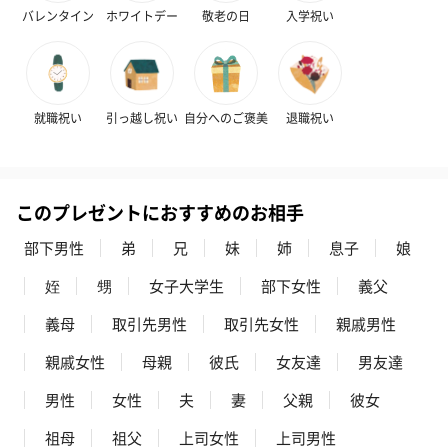
バレンタイン
ホワイトデー
敬老の日
入学祝い
フラッグカプセル：イ
フラッグカプセル：イ
ショートイン
就職祝い
引っ越し祝い
自分へのご褒美
退職祝い
ンセンススティック
ンセンススティック
（GRAPE AND
（END）（880円）
（St.OSMANTHUS）
（880円）
（880円）
このプレゼントにおすすめのお相手
部下男性
弟
兄
妹
姉
息子
娘
姪
甥
女子大学生
部下女性
義父
義母
取引先男性
取引先女性
親戚男性
親戚女性
母親
彼氏
女友達
男友達
男性
女性
夫
妻
父親
彼女
祖母
祖父
上司女性
上司男性