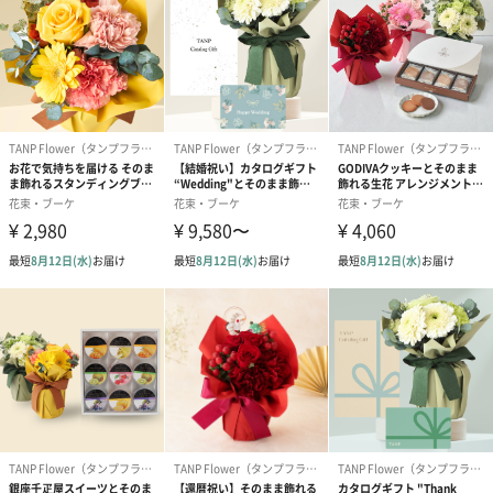
#同僚男性
#男子大学生
#20代前半
#20代後半
#30代
そのまま飾れるスタンディングブーケ「Anniversary」
#40代
#50代
#60代
#70代
#80代
#90代
淡いピンクのガーベラや上品なアプリコットのバラ、イエローの
パスタガーベラなど、心躍るカラーから選べる華やかなフラワー
ギフトです。
アクセントに添えたブルースターやアフリカンバジル、繊細に広
がるスモークグラスが、全体の立体感とナチュラルな美しさを引
き立てています。お花に合わせたカラーのラッピングに、シック
なリボンを添えてモダンな印象に仕上げました。
お部屋に飾るだけでパッと空間が明るくなる、大切な方への贈り
物にぴったりのひと品です。
※商品画像はイメージサンプルです。
※生花の種類は季節によって一部変更になる場合がございます。