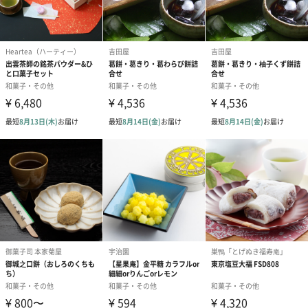
【奉天ミニ白】
砂糖(国内製造)、小麦粉、水飴、植物油脂、パン酵
母、食塩
【アイシングクッキー】
小麦粉(国内製造)、砂糖、バター、鶏卵/着色料(赤40、
黄5、黄4、青1)、香料
【抹茶つまみ煎餅】
砂糖(国内製造)、小麦粉、鶏卵、上新粉、ぶどう糖、
抹茶、脱脂粉乳、コーンスターチ
【笹かりんとう】
小麦粉(国内製造)、砂糖、植物油、水飴、イースト、
食塩/紅麴色素、カカオ色素、膨張剤
【そばぼうろ】
小麦粉(国内製造)、砂糖、鶏卵、そば粉、蜂蜜/重曹
【雲平白】
砂糖(国内製造)、新寒梅粉ミックス、卵白/クチナシ色
素(黄)
【雲平ピンク】
砂糖(国内製造)、新寒梅粉ミックス、卵白/アカビート
色素、クチナシ色素(黄)