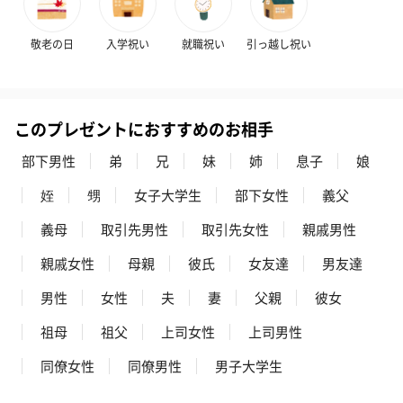
敬老の日
入学祝い
就職祝い
引っ越し祝い
このプレゼントにおすすめのお相手
部下男性
弟
兄
妹
姉
息子
娘
姪
甥
女子大学生
部下女性
義父
義母
取引先男性
取引先女性
親戚男性
親戚女性
母親
彼氏
女友達
男友達
男性
女性
夫
妻
父親
彼女
祖母
祖父
上司女性
上司男性
同僚女性
同僚男性
男子大学生