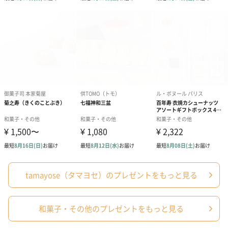
【ゴーヤチップス】
ゴーヤ(ベトナム産)、植物油脂、マルトデキストリ
ン、食塩、（一部に乳成分・卵・小麦・そば・落花
生・えび・大豆・バナナ・ゼラチンを含む）
配送方法（常
常温
温・冷凍・冷
蔵）
個包装有無
無
内容量
180g
注意事項
・高温多湿を避けて保管願います。
・開封後は早めにお召し上がり下さい。
・時期により内容が異なる時があります。
配送について
※期間限定品のため、お届けは6月17日〜6月21日のみ
ご指定いただけます。
※配送時間のご指定、沖縄県への配送は承っておりま
tamayose（タマヨセ）のプレゼントをもっと見る
せん。あらかじめご了承くださいませ。
和菓子・その他のプレゼントをもっと見る
商品オプション情報