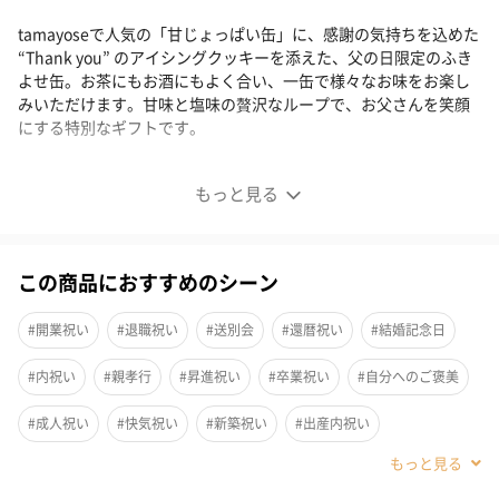
tamayoseで人気の「甘じょっぱい缶」に、感謝の気持ちを込めた
“Thank you” のアイシングクッキーを添えた、父の日限定のふき
よせ缶。お茶にもお酒にもよく合い、一缶で様々なお味をお楽し
みいただけます。甘味と塩味の贅沢なループで、お父さんを笑顔
にする特別なギフトです。
※期間限定品のため、お届けは6月17日〜6月21日のみご指定いた
もっと見る
だけます。
※配送時間のご指定、沖縄県への配送は承っておりません。あら
かじめご了承くださいませ。
この商品におすすめのシーン
ふきよせ 甘じょっぱい缶 Chichinohi
#開業祝い
#退職祝い
#送別会
#還暦祝い
#結婚記念日
お菓子は“甘いゾーン”と“しょっぱいゾーン”に分かれており、お
#内祝い
#親孝行
#昇進祝い
#卒業祝い
#自分へのご褒美
茶によく合うかりんとうや豆菓子などのやさしい甘さのお菓子
#成人祝い
#快気祝い
#新築祝い
#出産内祝い
と、ビールなどのお酒にも合う野菜チップスやあられを詰め合わ
せています。
#結婚内祝い
#その他内祝い
#法人
#お歳暮
#サプライズ