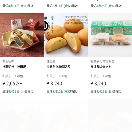
◾️しょっぱいゾーン
【チーズあられ】
もち米(新潟県産)、植物油脂、ナチュラルチーズ、食
塩、乳糖、デキストリン、砂糖、脱脂粉乳/カゼイン、
リン酸ナトリウム、調味料(アミノ酸等)、乳化剤、香
料、アナトー色素
【明太子豆】
落花生(米国産)、小麦粉、砂糖、澱粉、寒梅粉、明太
子シーズニングパウダー、澱粉分解物、小海老粉末、
明太子風味調味料/安定剤(加工澱粉)、調味料(アミノ酸
等)、膨張剤、炭末色素、パプリカ色素、紅麹色素、乳
化剤
【昆布豆】
落花生(米国産)、小麦粉、砂糖、澱粉、昆布加工品、
寒梅粉、澱粉分解物、醤油、食塩、粉末昆布、植物油
脂、ベース調味料、赤唐辛子/安定剤(加工澱粉)、植物
炭末色素、膨張剤
【黒豆おかき】
もち米(新潟県産)、黒大豆、植物油脂、食塩