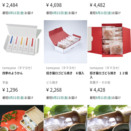
【金平糖白】
グラニュー糖(国内製造)/香料
【金平糖ピンク】
グラニュー糖(国内製造)/香料 、着色料(赤3)
【いちごミルク豆】
砂糖(国内製造)、落花生、全粉乳、植物油脂、寒梅粉
ミックス(澱粉、もち米)、小麦粉、脱脂粉乳、澱粉、
水飴、いちご果汁パウダー/膨張剤、クチナシ色素、香
料
【バナナ豆】
砂糖(国内製造)、落花生、全粉乳、寒梅粉ミックス(澱
粉、もち米)、植物油脂、小麦粉、脱脂粉乳、澱粉、水
飴、バナナ粉末/カロチン色素、膨張剤、香料
【小梅豆】
砂糖(国内製造)、大豆、小麦粉、澱粉、寒梅粉、乾燥
梅肉、澱粉分解物/安定剤(加工澱粉)、膨張剤、紅麹色
素
【白樺かりんとう】
小麦粉(国内製造)、砂糖、植物油、澱粉、水飴、ショ
ートニング、イースト、ゼラチン、食塩