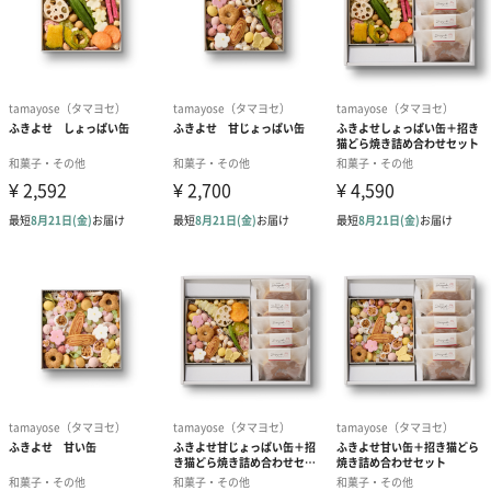
商品詳細情報
外装サイズ
縦15cm×横15cm×高さ4cm
賞味期限／消
製造日より30日
費期限
購入者最低保
20日以上
証残存賞味期
限
アレルゲン情
乳成分・卵・小麦・そば・落花生・えび・大豆・バナ
報
ナ・ゼラチン
原材料
◾️甘いゾーン
【生姜ぼうろ】
小麦粉(国内製造)、澱粉、砂糖、水飴、鶏卵、生姜/香
料、膨張剤
【ぼうろ】
小麦粉(国内製造)、砂糖、鶏卵、澱粉、マーガリン、
全粉乳、ブドウ糖、食塩/乳化剤、カロチン色素、酸化
防止剤(V.E)、香料、膨張剤