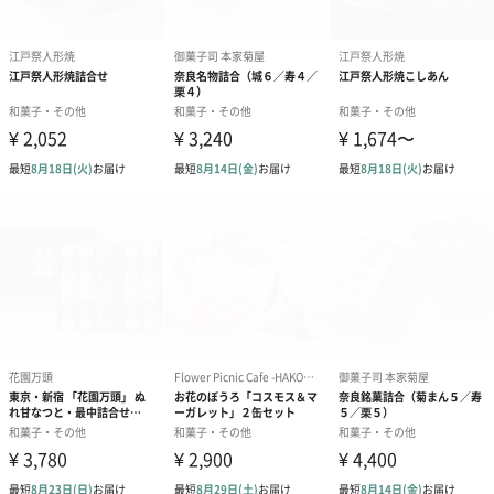
【青のりあられ】
もち米(新潟県産)、醤油、アオサ、澱粉分解物、砂
糖、醸造調味料、青のり、本みりん、ちりめんエキ
ス、昆布エキス/調味料(アミノ酸等)、増粘剤(加工澱
粉)、酸味料
【しそ煎餅】
うるち米(新潟県産)、砂糖、赤しそ、梅干パウダー、
食塩、梅酢/紅麹色素
【さくらあられ枝豆味】
もち米(新潟県産)、植物油脂、砂糖、ぶどう糖、食
塩、グリーンピースパウダー、デキストリン、きな
粉、酵母エキスパウダー、昆布エキスパウダー/調味料
(アミノ酸等)、香料、酸味料
【インゲンチップス】
インゲン(中国産)、麦芽糖、植物油脂
【人参チップス】
にんじん(中国産)、麦芽糖、植物油脂
【レンコンチップス】
れんこん(中国産)、植物油脂、食塩、麦芽糖/酸化防止
剤(V.E)