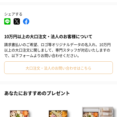
#結婚祝い
#出産祝い
#母の日
#父の日
#お祝い
毎日頑張るお父さんへ！感謝の気持ちを込めて
シェアする
#お礼
#記念日
#パーティー
#誕生日
#お中元
#クリスマス
#バレンタイン
#ホワイトデー
#敬老の日
甘味と塩味を交互に味わう贅沢なループは、家族の団らんにもぴ
10万円以上の大口注文・法人のお客様について
ったり。「どれを食べようか」と会話を弾ませながら、お父さん
#入学祝い
#就職祝い
#引っ越し祝い
#部下男性
#弟
と美味しい時間をお過ごしください。日頃のありがとうを詰め込
請求書払いのご希望、ロゴ等オリジナルデータの名入れ、10万円
#兄
#妹
#姉
#息子
#娘
#姪
#甥
#女子大学生
んだ、心温まる贈り物です。
以上の大口注文に関しまして、専門スタッフが対応いたしますの
で、以下フォームよりお問い合わせください。
#部下女性
#義父
#義母
#取引先男性
#取引先女性
大口注文・法人のお問い合わせはこちら
#親戚男性
#親戚女性
#母親
#彼氏
#女友達
#男友達
tamayose（タマヨセ）
#男性
#女性
#夫
#妻
#父親
#彼女
#祖母
日本人に馴染みの深いお菓子を、 いつもと少し違う感性で提案す
る 和モダンスイーツ “tamayose”。
あなたにおすすめのプレゼント
#祖父
#上司女性
#上司男性
#同僚女性
#同僚男性
美しさとかわいらしさを兼ね備えた、 食べると福を招いてくれそ
#男子大学生
#10代
#20代前半
#20代後半
#30代
うなお菓子たち。
新しい楽しさをのせて日本へ世界へ発信します。
#40代
#50代
#60代
#70代
#80代
#90代