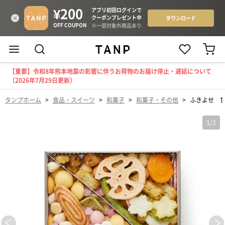
【重要】令和8年熊本地震の影響に伴うお荷物のお届け停止・遅延について
（2026年7月29日更新）
タンプホーム
>
食品・スイーツ
>
和菓子
>
和菓子・その他
>
ふきよせ 甘じ
1
/
2