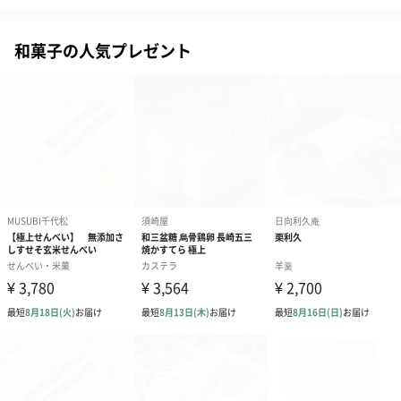
紙袋
和菓子の人気プレゼント
あり（0円）