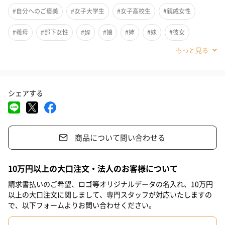
#自分へのご褒美
#女子大学生
#女子高校生
#親戚女性
#義母
#部下女性
#姪
#娘
#姉
#妹
#彼女
天然由来のラメを配合した新発想のミスト。髪の表面で光を綺麗
に反射させることで、サロンで染めたこだわりのヘアカラーを最
#同僚女性
#上司女性
#祖母
#母親
#妻
#女性
大限に美しく輝かせます。
#女友達
#10代
#20代前半
#20代後半
#30代
#40代
シェアする
#50代
#60代
#70代
#80代
#90代
「暖色系カラー」に色鮮やかさと深みのあるツヤを
商品について問い合わせる
ピンク、レッド、バイオレット、カッパーなどの暖色系ヘアカラ
ーに最適な設計（ピンク系）。パサつきや乾燥が目立ちがちな暖
色系の髪に、奥行きのある美しいツヤとまとまりを与えます。
10万円以上の大口注文・法人のお客様について
請求書払いのご希望、ロゴ等オリジナルデータの名入れ、10万円
以上の大口注文に関しまして、専門スタッフが対応いたしますの
で、以下フォームよりお問い合わせください。
手軽にうるおう「化粧水×オイル」の2層構造