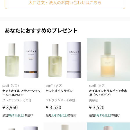
大口注文・法人のお問い合わせはこちら
水分と油分をベストバランスで同時に補給できるハイブリッド処
方。ハスエキスやヒマラヤラズベリー、リンゴンベリー、イチゴ
など、贅沢に厳選された7種類のフルーツ・植物エキスが、毛髪の
内側にみずみずしいうるおいを届けます。
あなたにおすすめのプレゼント
ボディにも使える贅沢なきらめき
髪だけでなく、デコルテや腕などの肌に付着しても問題なくご使
用いただけます。上品にきらめく「ボディ用のラメミスト」とし
てもマルチに大活躍します。
香水のように気品ある、かわいらしいフローラル・ブーケ
の香り
ザクロやラズベリーの甘酸っぱいフルーツ調から、ローズやジャ