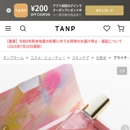
【重要】令和8年熊本地震の影響に伴うお荷物のお届け停止・遅延について
（2026年7月29日更新）
タンプホーム
>
コスメ・ビューティー
>
スキンケア
>
化粧水
>
ブライテ
1
/
5