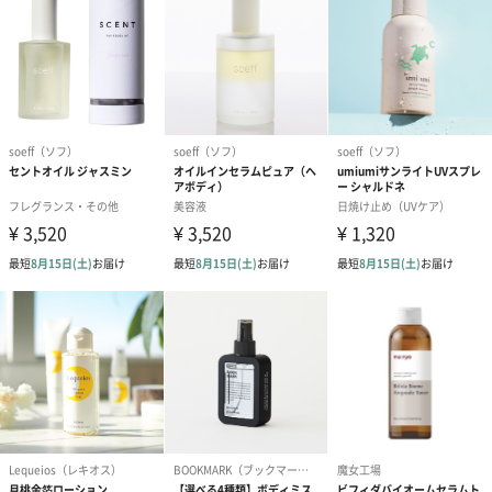
スミンの華やかなフローラルへと移り変わり、ラストはムスクや
シダーウッドが大人っぽく包み込む、ドラマチックで贅沢な香り
の設計です。
ご使用方法
【ご使用前に】
水分・オイル層、そしてラメを均一に混ぜ合わせるため、使用す
る前に容器を上下によく振り、ラメを全体にしっかり混ぜてから
スプレーしてください。
⚫︎髪への使用量の目安：1パネル（髪の束）に対して1プッシュが
目安です。朝のスタイリングの仕上げや、日中のツヤ出し・パサ
つきケアとしてなじませてください。