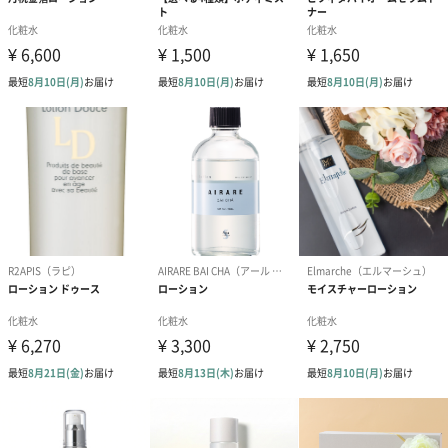
⚫︎ボディへの使い方：適量を手肌やデコルテに直接スプレーする
か、手のひらにとってなじませることで、上品なきらめきと香り
をまとっていただけます。
⚫︎オフの仕方：一度のシャンプーで綺麗に洗い落とすことができ
ます 。
「soeff（ソフ）」
soeffは環境に配慮しサステナブルを実現する高品質な化粧品、ヘ
アケアブランドです。
美しい自然、動物と共存していける地球を目指し、商品開発を行
っています。
高品質はもちろん、環境に優しい、動物に優しいブランドとして
プラスチックの削減、
ヴィーガン処方が化粧品類のスタンダードとなっていけるよう展
開していきます。