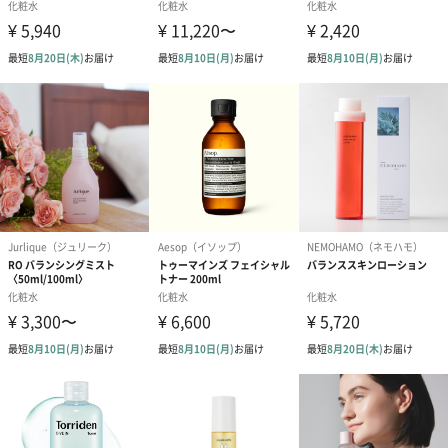
成分
ハス、ヒマラヤラズベリー、リンゴベリー、ヨーロッ
パキイチゴ、イチゴ、ピンクロック・ローズ、モモな
どの7種類のフルーツエキス
サイズ
8×17×4cm
ご使用上／安
1. 使用前によく振り、ラメを全体に均一に混ぜてくだ
全上の注意
さい。
2. 髪をドライした後、輝きが欲しい部分に適量をスプ
レーします。
3. 衣類にラメがつかないよう、タオルを肩にかけるな
どしてから15cmほど離して使用するのがポイントで
す。
4. デコルテなどのボディに使用し、ボディミストとし
て楽しむことも可能です。
並行輸入品か
否
否か
内容量／内容
55ml
物