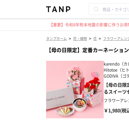
【重要】令和8年熊本地震の影響に伴うお荷物
>
>
>
タンプホーム
花・植物
花
フラワーアレン
【母の日限定】定番カーネーション
karendo（
Hitotoe（
GODIVA（
【母の日限
るスイーツ
フラワーアレ
￥1,980(税