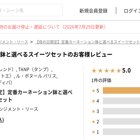
新規会員登録
ログイ
のお届け停止・遅延について（2026年7月29日更新）
>
ジメント・リース
【母の日限定】定番カーネーション鉢と選べるスイーツセット
鉢と選べるスイーツセットのお客様レビュー
カレンド）, TANP（タンプ）,
5.0
ヒトトエ）, ル・ボヌール パリス,
1件の評価
ゴディバ）
★
5
定】定番カーネーション鉢と選べ
セット
★
4
ンジメント・リース
★
3
込)
★
2
★
1