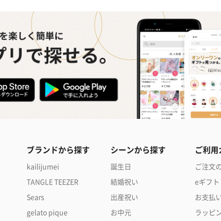
ブランドから探す
シーンから探す
ご利用
kailijumei
誕生日
ご注文
TANGLE TEEZER
結婚祝い
eギフト
Sears
出産祝い
お支払
gelato pique
お中元
ラッピ