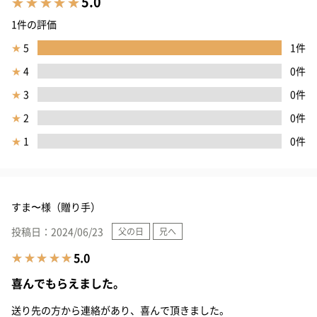
5.0
1件の評価
★
5
1件
★
4
0件
★
3
0件
★
2
0件
★
1
0件