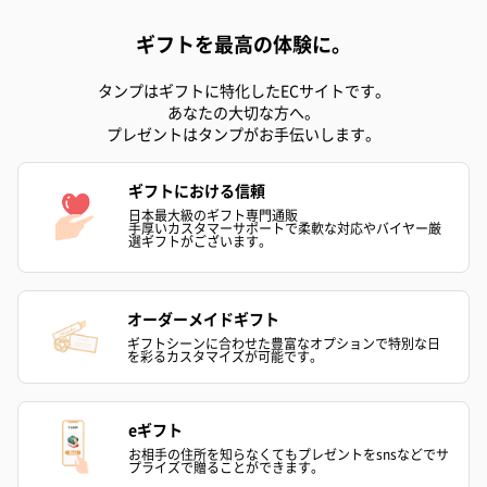
（880円）
ギフトを最高の体験に。
タンプはギフトに特化したECサイトです。
お酒
あなたの大切な方へ。
お酒を同梱してお届けいたします。
プレゼントはタンプがお手伝いします。
※20歳未満の方への酒類の販売はいたしません。
ギフトにおける信頼
日本最大級のギフト専門通販
手厚いカスタマーサポートで柔軟な対応やバイヤー厳
選ギフトがございます。
オーダーメイドギフト
ギフトシーンに合わせた豊富なオプションで特別な日
を彩るカスタマイズが可能です。
プレミアムビール イネ
実楽山田錦 特別純米
ジョニ－ウォ
ディット（712円）
酒（655円）
ブラック１２年（
円）
eギフト
お相手の住所を知らなくてもプレゼントをsnsなどでサ
プライズで贈ることができます。