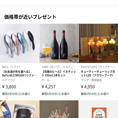
価格帯が近いプレゼント
ハンドクリーム3本セッ
シャワージェル＆ハン
シャワージェ
ト【ありがとう】
ドクリーム（ピンクグ
ドクリーム（
（1,100円）
レープフルーツ）
ッシュローズ）（
（2,145円）
円）
リラックスグッズ
リラックスグッズを同梱してお届けします。