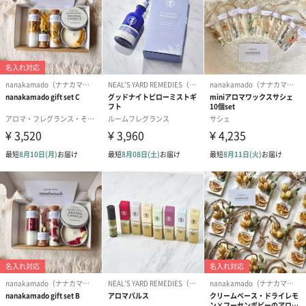
紅茶・コーヒー・スイーツ
紅茶・コーヒー・スイーツを同梱してお届けいたします。ギフト
への＋αにおすすめです。
アールグレイ（HAPPY
アールグレイティー
フルーツティー
BIRTHDAY TO YOU）
（660円）
円）
（660円）