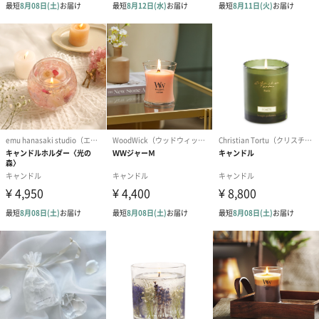
シーズンブーケ（ひま
ブーケ（ホワイトグリ
ブーケ（ピン
わり）（1,880円）
ーン）（1,650円）
（1,650円）
ドライフラワー・プリザーブドフラワー
自然のお花で作ったドライフラワー・プリザーブドフラワーを同
梱します。
一部花材が写真と異なる場合がございます。予めご了承くださ
い。パッケージに入れてお届けします。