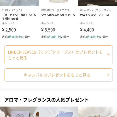
プリザーブドフラワー
プリザーブドフラワー
アミュレット 
ブーケ（ピンク）
ブーケ（ブルー）
ク）（1,500円
（2,580円）
（2,580円）
ぬいぐるみ
愛らしいぬいぐるみを同梱してお届けします。
LINDEN LEAVES（リンデンリーブス）のプレゼントを
誕生日・記念日・出産祝いなどのシーンにおすすめです。
もっと見る
キャンドルのプレゼントをもっと見る
アロマ・フレグランスの人気プレゼント
フラワーテディベア
テディベア（バニラ）
テディベア（
（2,390円）
（1,760円）
ル）（1,760円