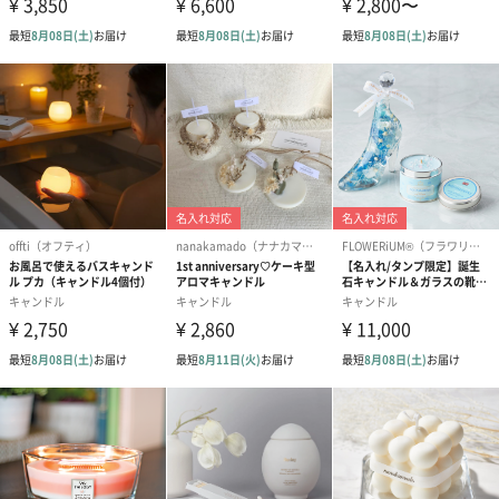
ードを同梱します。
メッセージカードや封筒のデザインは一部変更する場合がありま
す。
写真付きメッセージカ
写真付きメッセージカ
【誕生日】Hap
ード（680円）
ード（Thank you）ピ
Birthday ホ
ンク（680円）
刷なし）（11
ラッピング
ギフトラッピングを施してお届けいたします。