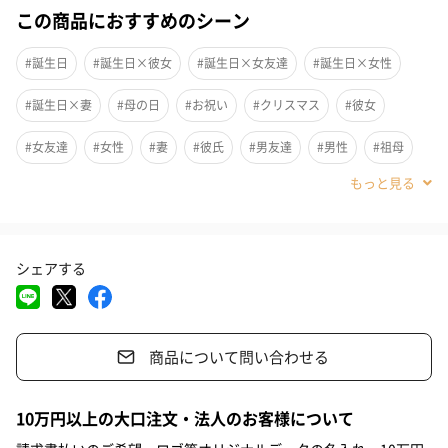
この商品におすすめのシーン
#誕生日
#誕生日×彼女
#誕生日×女友達
#誕生日×女性
商品オプション情報
#誕生日×妻
#母の日
#お祝い
#クリスマス
#彼女
お届けボックスオプション
#女友達
#女性
#妻
#彼氏
#男友達
#男性
#祖母
配送用のダンボールを装飾いたします。お相手のご住所に直接お
#10代
#20代前半
#20代後半
#30代
#40代
#50代
送りする際に人気のオプションです。お相手に直接手渡しする場
合は、紙袋との併用もおすすめです。
シェアする
商品について問い合わせる
ダンボール装飾（ひま
ダンボール装飾（チュ
ダンボール装
10万円以上の大口注文・法人のお客様について
わり）（720円）
ーリップ）（720円）
イトピンク×