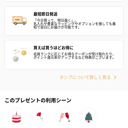
おつまみ・その他
お酒にぴったりのおつまみ・サプリを同梱してお届けいたしま
最短即日発送
す。
「今日買って、明日届く」。
名入れや豊富なラッピングやオプションを施しても最
短で翌日にお届けが可能です。
買えば買うほどお得に
会員ランクに応じてお得なクーポンが受け取れたり、
ポイント還元率がアップするなど特典がございます。
いぶりがっことチーズ
ごろっとうまみ チーズ
しょっつるナッ
タンプについて詳しく見る
のオイル漬（981円）
のオイル漬（塩麹&レモ
円）
ン）（981円）
このプレゼントの利用シーン