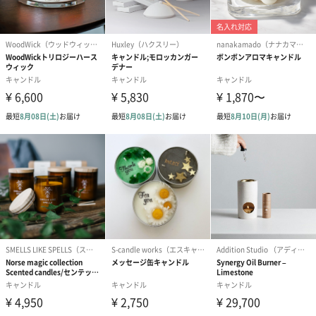
コットン巾着 【誕生
コットン巾着 【誕生
コットン巾着 
日】（グレー）M（550
日】（スモーキーピン
とう】 M（55
円）
ク）M（550円）
生花
生花のブーケを同梱します。
※9-15時にご注文いただく場合、最短のお届け可能日が通常より
も1日遅くなります。