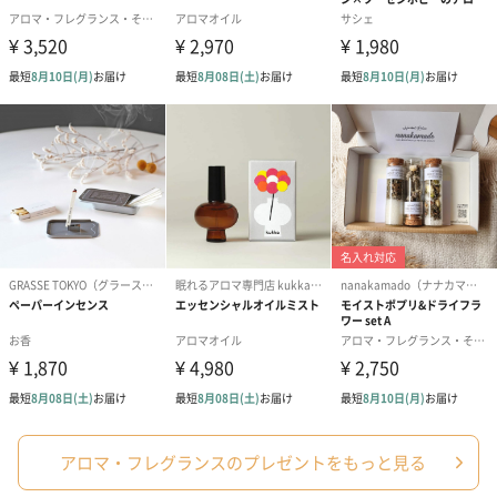
スイーツ
スイーツを同梱してお届けいたします。ギフトへの＋αにおすすめ
です。
ゼリーバウム カット
麦わらパンダバウム
3層デザート 
（レモン＆紅茶）（432
（バナナ味）（540円）
ェ〜国産フル
円）
り〜 3号（86
スキンケアグッズ
アロマ・フレグランスのプレゼントをもっと見る
スキンケアグッズを同梱してお届けします。