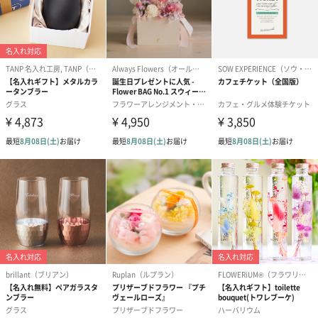
かき氷入浴剤4点セット
かき氷入浴剤4点セット
バスフラワー
（ブルー）（748円）
（イエロー）（748円）
【Thank you】
円）
ハンドタオル・ハンカチ
ハンドタオル・ハンカチを同梱してお届けいたします。ギフトへ
の＋αにおすすめです。