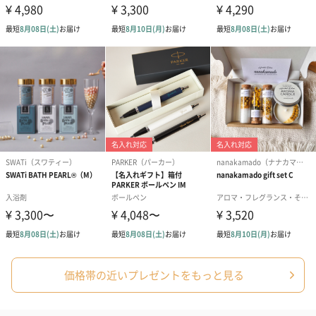
花束ハンドタオル（ピ
花束ハンドタオル（ブ
花束ハンドタ
ンク）（1,760円）
ルー）（1,760円）
ワイト）（1,7
キャンドル・お香
キャンドル・お香を同梱してお届けいたします。
価格帯の近いプレゼントをもっと見る
フラッグカプセル：イ
フラッグカプセル：イ
ショートイン
ンセンススティック
ンセンススティック
（GRAPE AND
（END）（880円）
（St.OSMANTHUS）
（880円）