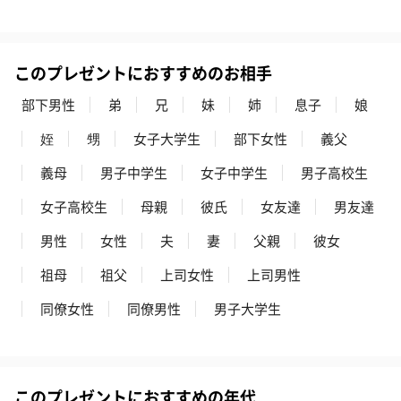
このプレゼントにおすすめのお相手
部下男性
弟
兄
妹
姉
息子
娘
姪
甥
女子大学生
部下女性
義父
義母
男子中学生
女子中学生
男子高校生
女子高校生
母親
彼氏
女友達
男友達
男性
女性
夫
妻
父親
彼女
祖母
祖父
上司女性
上司男性
同僚女性
同僚男性
男子大学生
このプレゼントにおすすめの年代