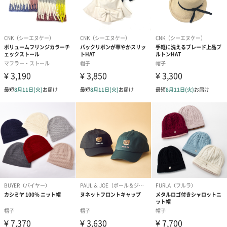
商品オプション情報
メッセージカード
Thank you!（0円）
Happy Birthday!（0
Congratulati
円）
円）
ラッピング
ラッピングを施してお届けいたします。
※色は商品のサイズによりPINKかNAVY決めさせて頂きます。お選
びいただけませんので何卒ご了承ください。