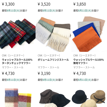
CNK（シーエヌケー）
時代の変化や季節の移り変わりに合わせて、使う人の毎日をより
楽しく鮮やかに彩るものづくりを目指しております。豊富な色展
開でトレンドを抑えながらもオリジナリティ溢れる商品を開発し
ております。確実に価値のある商品をお届け致します。
商品詳細情報
素材／繊維
ポリエステル52％・アクリル30％・ナイロン18％
お手入れ方法
洗濯可（手洗い）
サイズ
57.5㎝