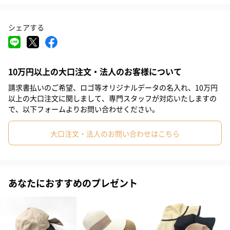
#息子
#娘
#姪
#甥
#女子大学生
#部下女性
#義父
シェアする
#義母
#男子中学生
#女子中学生
#男子高校生
#女子高校生
#母親
#彼氏
#女友達
#男友達
#男性
10万円以上の大口注文・法人のお客様について
#女性
#夫
#妻
#父親
#彼女
#祖母
#祖父
請求書払いのご希望、ロゴ等オリジナルデータの名入れ、10万円
しっとりとした質感の素材と落ち着いたカラーで、後ろのリボン
#上司女性
#上司男性
#同僚女性
#同僚男性
#男子大学生
以上の大口注文に関しまして、専門スタッフが対応いたしますの
が映える上品なデザイン。
で、以下フォームよりお問い合わせください。
#10代
#20代前半
#20代後半
#30代
#40代
#50代
防寒性とエレガンスを兼ね備えた、冬の街に映える大人のマスト
アイテムです。
大口注文・法人のお問い合わせはこちら
#60代
#70代
#80代
#90代
さりげないスリットが動きに表情を与え、髪を後ろで縛っても邪
あなたにおすすめのプレゼント
魔にならないデザインになっています。