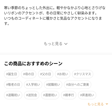
寒い季節のちょっとした外出に。軽やかなかぶり心地とさりげな
いリボンのアクセントが、冬の日常にやさしく馴染みます。
いつものコーディネートに暖かさと気品なアクセントになりま
す。
上品に映える サーモリボンスリットハット
もっと見る
この商品におすすめのシーン
#誕生日
#母の日
#父の日
#お祝い
#クリスマス
#敬老の日
#入学祝い
#就職祝い
#自分へのご褒美
#退職祝い
#送別会
#還暦祝い
#親孝行
#昇進祝い
#卒業祝い
#成人祝い
#部下男性
#弟
#兄
#妹
#姉