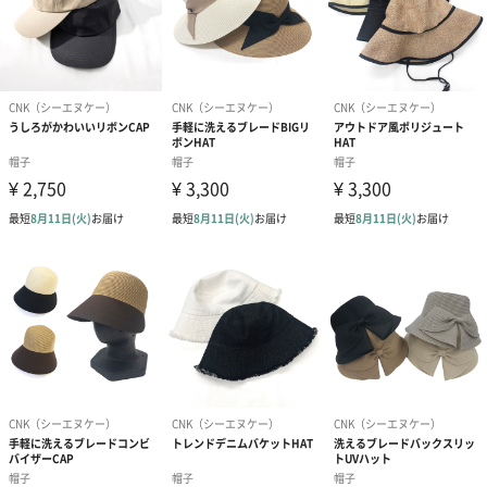
選べるカラー
O.WHITE
BLACK
BEIGE
大切なあの人へ贈る冬の贈り物
木枯らしが吹く日も、柔らかな陽が差す午後も。
大切なご友人、いつもお世話になっている方、そして一年頑張っ
た自分へのご褒美に。
心温まるギフトとして、冬の思い出にそっと寄り添うギフトを贈
ってみませんか。