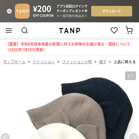
【重要】令和8年熊本地震の影響に伴うお荷物のお届け停止・遅延について
（2026年7月29日更新）
タンプホーム
>
ファッション
>
ファッション小物
>
帽子
>
上品に映える 
1
/
7