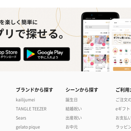
ブランドから探す
シーンから探す
ご利用
kailijumei
誕生日
ご注文
TANGLE TEEZER
結婚祝い
eギフト
Sears
出産祝い
お支払
gelato pique
お中元
ラッピ