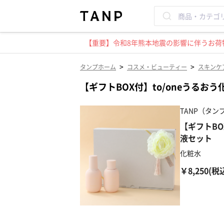
【重要】令和8年熊本地震の影響に伴うお荷物
>
>
タンプホーム
コスメ・ビューティー
スキンケ
【ギフトBOX付】to/oneうる
TANP（タンプ
【ギフトBO
液セット
化粧水
￥8,250(税