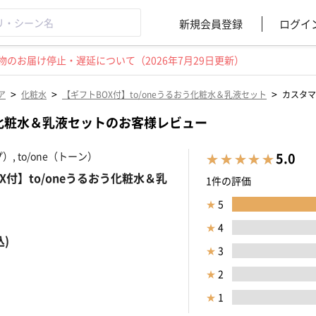
新規会員登録
ログイ
のお届け停止・遅延について（2026年7月29日更新）
>
>
>
ア
化粧水
【ギフトBOX付】to/oneうるおう化粧水＆乳液セット
カスタマ
おう化粧水＆乳液セットのお客様レビュー
）, to/one（トーン）
5.0
X付】to/oneうるおう化粧水＆乳
1件の評価
★
5
★
4
込)
★
3
★
2
★
1