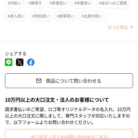
#内祝い
#親孝行
#昇進祝い
#卒業祝い
#自分へのご褒美
宇治の老舗・山城物産が贈る、茶葉香る贅沢スイーツ。
#成人祝い
#快気祝い
#新築祝い
#出産内祝い
創業60年を超える京都・宇治の老舗茶舗「山城物産」から、本格
茶葉を使用したお茶のジェラートが誕生しました。
#結婚内祝い
#その他内祝い
#法人
#お歳暮
#サプライズ
#結婚祝い
#出産祝い
#母の日
#父の日
#お祝い
厳選された宇治抹茶や浅炒りほうじ茶に加え、山椒やシナモンと
シェアする
#お礼
#記念日
#パーティー
#誕生日
#お中元
掛け合わせた新感覚の和フレーバーも登場。
お茶の香りと素材の個性が絶妙に調和した、まさに“お茶屋ならで
#クリスマス
#バレンタイン
#ホワイトデー
#敬老の日
は”のジェラート体験をお届けします。
商品について問い合わせる
#入学祝い
#就職祝い
#引っ越し祝い
#部下男性
#弟
茶舗だからこその、素材へのこだわりです。
#兄
#妹
#姉
#息子
#娘
#姪
#甥
#女子大学生
10万円以上の大口注文・法人のお客様について
#部下女性
#義父
#義母
#取引先男性
#取引先女性
請求書払いのご希望、ロゴ等オリジナルデータの名入れ、10万円
以上の大口注文に関しまして、専門スタッフが対応いたしますの
フレーバー
#親戚男性
#親戚女性
#母親
#彼氏
#女友達
#男友達
で、以下フォームよりお問い合わせください。
宇治抹茶
#男性
#女性
#夫
#妻
#父親
#彼女
#祖母
大口注文・法人のお問い合わせはこちら